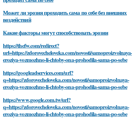
Может ли эрозия проходить сама по себе без внешних
воздействий
Какие факторы могут способствовать эрозии
https://thefw.com/redirect?
url=https://zdorovecheloveka.com/novosti/samoproizvolnaya
eroziya-vozmozhno-li-chtoby-ona-prohodila-sama-po-sebe
https://googleadservices.com/url?
q=https://zdorovecheloveka.com/novosti/samoproizvolnaya-
eroziya-vozmozhno-li-chtoby-ona-prohodila-sama-po-sebe
https://www.google.com.tw/url?
q=https://zdorovecheloveka.com/novosti/samoproizvolnaya-
eroziya-vozmozhno-li-chtoby-ona-prohodila-sama-po-sebe