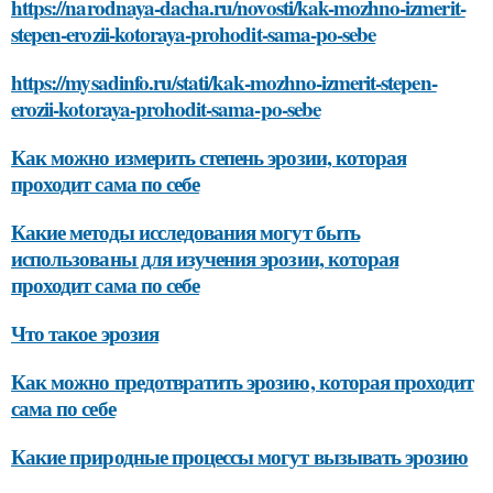
https://narodnaya-dacha.ru/novosti/kak-mozhno-izmerit-
stepen-erozii-kotoraya-prohodit-sama-po-sebe
https://mysadinfo.ru/stati/kak-mozhno-izmerit-stepen-
erozii-kotoraya-prohodit-sama-po-sebe
Как можно измерить степень эрозии, которая
проходит сама по себе
Какие методы исследования могут быть
использованы для изучения эрозии, которая
проходит сама по себе
Что такое эрозия
Как можно предотвратить эрозию, которая проходит
сама по себе
Какие природные процессы могут вызывать эрозию