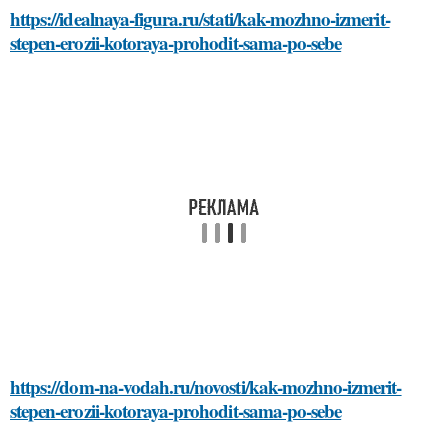
https://idealnaya-figura.ru/stati/kak-mozhno-izmerit-
stepen-erozii-kotoraya-prohodit-sama-po-sebe
https://dom-na-vodah.ru/novosti/kak-mozhno-izmerit-
stepen-erozii-kotoraya-prohodit-sama-po-sebe