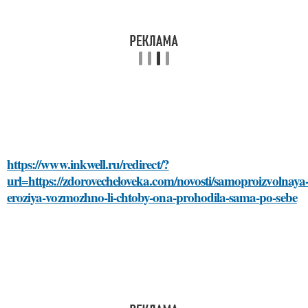
https://www.inkwell.ru/redirect/?
url=https://zdorovecheloveka.com/novosti/samoproizvolnaya
eroziya-vozmozhno-li-chtoby-ona-prohodila-sama-po-sebe