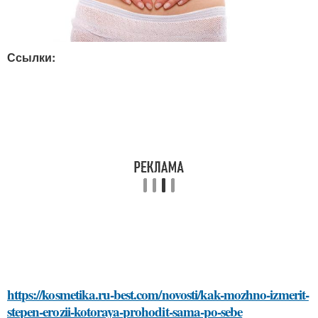
Ссылки:
https://kosmetika.ru-best.com/novosti/kak-mozhno-izmerit-
stepen-erozii-kotoraya-prohodit-sama-po-sebe