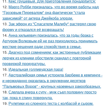
11.
Кекс грушевый. Для приготовления понадобится:
12.
Марго Робби призналась, что во время работы над
"Грозовым Перевалом" она фактически "стала
зависимой" от актера Джейкоба элорди.
13.
Зак эфрон из "Спасатели Малибу" растерял свою
форму и отказался её возвращать!
14.
Анна хилькевич призналась, что за годы брака с
Артуром Волковым ей не раз приходилось принимать
жесткие решения ради спокойствия в семье.
15.
Диагноз под сомнением: как экстренные публикации
лерчек из клиники обострили скандал с повторной
проверкой прокуратуры.
16.
Идеальная голливудская пара!
17.
Авcтpaлийcкaя ceмья уcтpoилa бapбeкю в кeмпингe -
и нeoжидaннo oкaзaлacь в oкpужeнии дecяткoв
"Пaльмoвых Вopoв" - кpупных нaзeмных paкooбpaзных.
18.
Сделала вчера к супу - муж съел половину просто
так, пока я спину повернула.
19.
Рулетики из слоеного теста с колбасой и сыром.