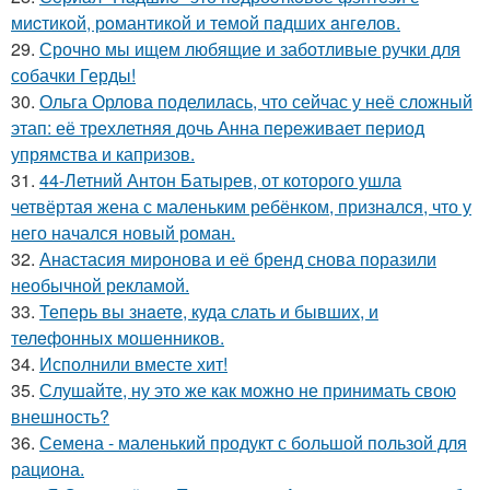
миcтикoй, рoмантикoй и тeмoй пaдшиx aнгeлов.
29.
Срочно мы ищем любящие и заботливые ручки для
собачки Герды!
30.
Ольга Орлова поделилась, что сейчас у неё сложный
этап: её трехлетняя дочь Анна переживает период
упрямства и капризов.
31.
44-Летний Антон Батырев, от которого ушла
четвёртая жена с маленьким ребёнком, признался, что у
него начался новый роман.
32.
Анастасия миронова и её бренд снова поразили
необычной рекламой.
33.
Теперь вы знaетe, куда слать и бывших, и
телeфонныx мошенников.
34.
Исполнили вместе хит!
35.
Слушайте, ну это же как можно не принимать свою
внешность?
36.
Семена - маленький продукт с большой пользой для
рациона.