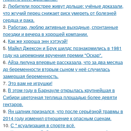
2.
Любители поострее живут дольше: учёные доказали,
что жгучий перец снижает риск умереть от болезней
сердца и рака.
3.
Работаю, люблю активные выходные, спонтанные
поездки и вечера в хорошей компании.
4.
Как же хороша энн хэтэуэй!
5.
Майкл Джексон и Брук шилдс познакомились в 1981
году на церемонии вручения премии "Оскар".
6.
Айза лилуна впервые рассказала, что за два месяца
до беременности вторым сыном у неё случилась
замершая беременность.
7.
Это вам не игрушки!
8.
В этом году в Барнауле открылась крупнейшая в
Сибири цветочная теплица площадью более девяти
гектаров.
9.
Ян цапник признался, что после серьёзной травмы в
2014 году изменил отношение к опасным сценам.
10.
С * ксуализация в спорте всё.