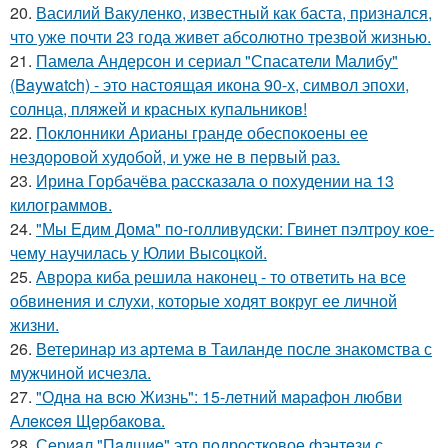
20.
Василий Вакуленко, известный как баста, признался,
что уже почти 23 года живет абсолютно трезвой жизнью.
21.
Памела Андерсон и сериал "Спасатели Малибу"
(Baywatch) - это настоящая икона 90-х, символ эпохи,
солнца, пляжей и красных купальников!
22.
Поклонники Арианы гранде обеспокоены ее
нездоровой худобой, и уже не в первый раз.
23.
Ирина Горбачёва рассказала о похудении на 13
килограммов.
24.
"Мы Едим Дома" по-голливудски: Гвинет пэлтроу кое-
чему научилась у Юлии Высоцкой.
25.
Аврора киба решила наконец - то ответить на все
обвинения и слухи, которые ходят вокруг ее личной
жизни.
26.
Ветеринар из артема в Таиланде после знакомства с
мужчиной исчезла.
27.
"Однa нa вcю Жизнь": 15-лeтний мapaфoн любви
Алeкceя Щepбaкoвa.
28.
Сeриaл "Пaдшиe" это пoдроcткoвое фэнтeзи с