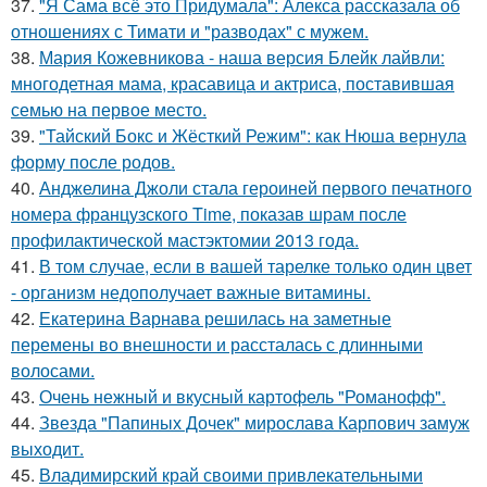
37.
"Я Сама всё это Придумала": Алекса рассказала об
отношениях с Тимати и "разводах" с мужем.
38.
Мария Кожевникова - наша версия Блейк лайвли:
многодетная мама, красавица и актриса, поставившая
семью на первое место.
39.
"Тайский Бокс и Жёсткий Режим": как Нюша вернула
форму после родов.
40.
Анджелина Джоли стала героиней первого печатного
номера французского Time, показав шрам после
профилактической мастэктомии 2013 года.
41.
В том случае, если в вашей тарелке только один цвет
- организм недополучает важные витамины.
42.
Екатерина Варнава решилась на заметные
перемены во внешности и рассталась с длинными
волосами.
43.
Очень нежный и вкусный картофель "Романофф".
44.
Звезда "Папиных Дочек" мирослава Карпович замуж
выходит.
45.
Владимирский край своими привлекательными