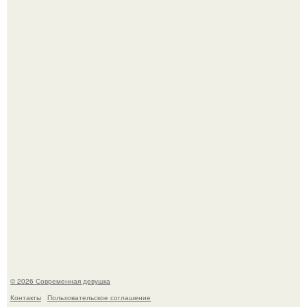
Девон аоки в роли суки в фильме "Двойной Форсаж"
(2003) стала одной из самых ярких и запоминающихся
героинь всей франшизы.
"Врачи Принимали мой Затяжной Кашель за Астму, но
это Оказался рак".
© 2026 Современная девушка
Контакты
Пользовательское соглашение