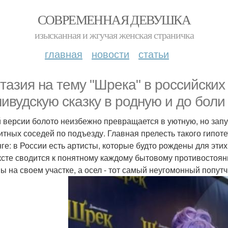
СОВРЕМЕННАЯ ДЕВУШКА
изысканная и жгучая женская страничка
главная
новости
статьи
тазия на тему "Шрека" в российски
ливудскую сказку в родную и до бол
й версии болото неизбежно превращается в уютную, но запу
итных соседей по подъезду. Главная прелесть такого гипоте
нге: в России есть артисты, которые будто рождены для эт
ксте сводится к понятному каждому бытовому противостоянию
ы на своем участке, а осел - тот самый неугомонный попутч