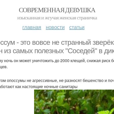
СОВРЕМЕННАЯ ДЕВУШКА
изысканная и жгучая женская страничка
главная
новости
статьи
ссум - это вовсе не странный зверёк,
н из самых полезных "Соседей" в ди
ну ночь он может уничтожить до 2000 клещей, снижая риск 
цев.
том опоссумы не агрессивные, не разносят бешенство и поч
аботают как настоящие ночные санитары