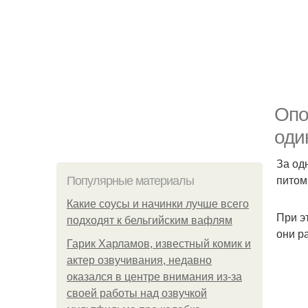
Опо
оди
За од
питом
Популярные материалы
Какие соусы и начинки лучше всего
При э
подходят к бельгийским вафлям
они р
Гарик Харламов, известный комик и
актер озвучивания, недавно
оказался в центре внимания из-за
своей работы над озвучкой