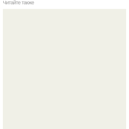
Читайте также
Домашний плавленый сыр с шампиньонами -
нереальная вкуснятина.
Ольга Дроздова поделилась очень личной историей, о
которой раньше почти не говорила.