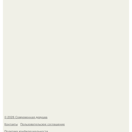
Имбирь - это не только ароматная специя, но и отличный
ингредиент для полезных напитков и блюд.
Мужчины с умными и образованными супругами реже
сталкиваются с внезапной смертью, заявила эксперт
воз.
© 2026 Современная девушка
Контакты
Пользовательское соглашение
Политика конфидециальности