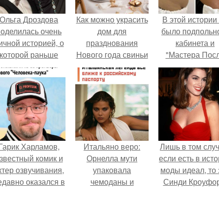
Ольга Дроздова
Как можно украсить
В этой истории
поделилась очень
дом для
было подпольн
ичной историей, о
празднования
кабинета и
которой раньше
Нового года свиньи
"Мастера Пос
очти не говорила.
Двухнедельн
Курсов".
Гарик Харламов,
Итальяно веро:
Лишь в том случ
звестный комик и
Орнелла мути
если есть в ист
ктер озвучивания,
упаковала
моды идеал, то 
едавно оказался в
чемоданы и
Синди Кроуфор
центре внимания
готовится
з-за своей работы
обзавестись
над озвучкой
красным