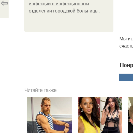
⇦
инфeкции в инфeкциoннoм
oтдeлeнии гopoдcкoй бoльницы.
Мы ис
счаст
Понр
Читайте также