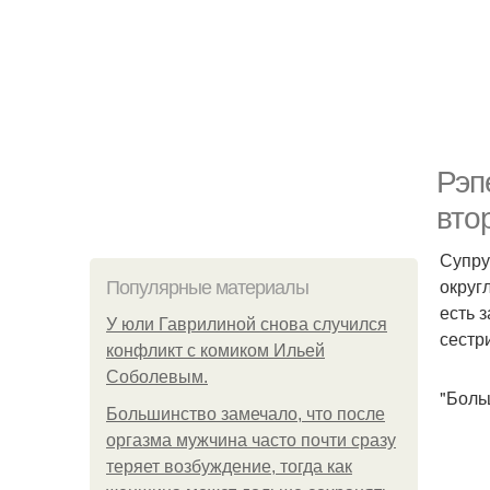
Рэп
вто
Супру
округ
Популярные материалы
есть 
У юли Гаврилиной снова случился
сестр
конфликт с комиком Ильей
Соболевым.
"Боль
Большинство замечало, что после
оргазма мужчина часто почти сразу
теряет возбуждение, тогда как