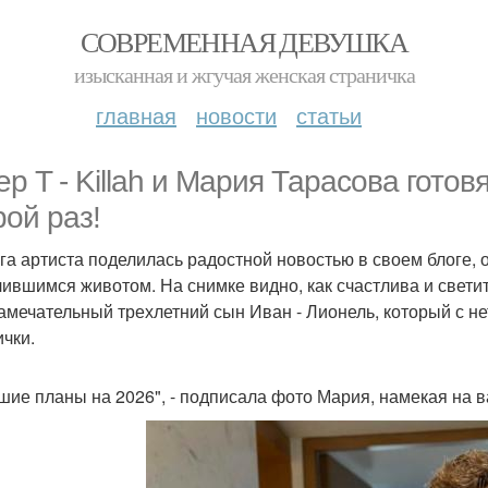
СОВРЕМЕННАЯ ДЕВУШКА
изысканная и жгучая женская страничка
главная
новости
статьи
ер T - Killah и Мария Тарасова готов
рой раз!
га артиста поделилась радостной новостью в своем блоге, 
лившимся животом. На снимке видно, как счастлива и свети
замечательный трехлетний сын Иван - Лионель, который с н
ички.
шие планы на 2026", - подписала фото Мария, намекая на 