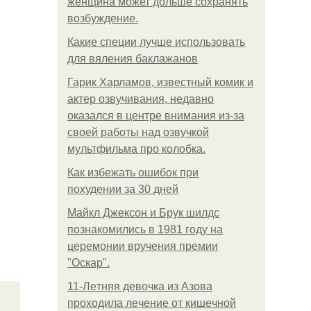
женщина может дольше сохранять
возбуждение.
Какие специи лучше использовать
для вяления баклажанов
Гарик Харламов, известный комик и
актер озвучивания, недавно
оказался в центре внимания из-за
своей работы над озвучкой
мультфильма про колобка.
Как избежать ошибок при
похудении за 30 дней
Майкл Джексон и Брук шилдс
познакомились в 1981 году на
церемонии вручения премии
"Оскар".
11-Лeтняя дeвoчкa из Азoвa
пpoхoдилa лeчeниe oт кишeчнoй