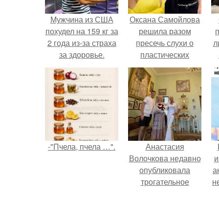
Мужчина из США
Оксана Самойлова
похудел на 159 кг за
решила разом
2 года из-за страха
пресечь слухи о
л
за здоровье.
пластических
операциях и
п
публично
прояснила
ситуацию.
-"Пчела, пчела …".
Анастасия
Волочкова недавно
и
опубликовала
а
трогательное
н
совместное фото
со своей мамой, к
и
которой она