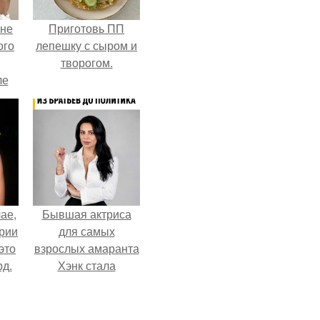
 не
Приготовь ПП
ого
лепешку с сыром и
творогом.
ле
ых
ае,
Бывшая актриса
ории
для самых
это
взрослых амаранта
д.
Хэнк стала
сенатором в
Колумбии.