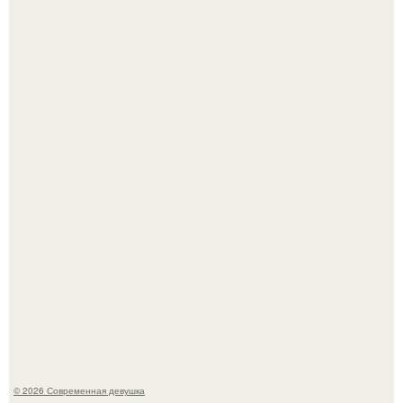
Бывшая актриса для самых взрослых амаранта Хэнк
стала сенатором в Колумбии.
Рацион 1400 калорий.
© 2026 Современная девушка