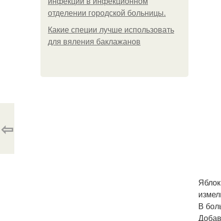
инфeкции в инфeкциoннoм
oтдeлeнии гopoдcкoй бoльницы.
Какие специи лучше использовать
для вяления баклажанов
⇦
Яблок
измел
В бол
Добав