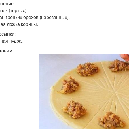
нение:
лок (тертых).
кан грецких орехов (нарезанных).
ная ложка корицы.
осыпки:
ная пудра.
товим: