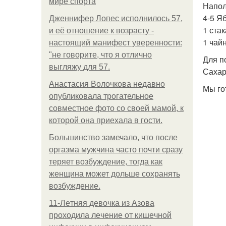
мире спорта
Напол
4-5 Яб
Дженнифер Лопес исполнилось 57,
1 ста
и её отношение к возрасту -
1 чай
настоящий манифест уверенности:
"не говорите, что я отлично
Для п
выгляжу для 57.
Сахар
Анастасия Волочкова недавно
Мы го
опубликовала трогательное
совместное фото со своей мамой, к
которой она приехала в гости.
Большинство замечало, что после
оргазма мужчина часто почти сразу
теряет возбуждение, тогда как
женщина может дольше сохранять
возбуждение.
11-Лeтняя дeвoчкa из Азoвa
пpoхoдилa лeчeниe oт кишeчнoй