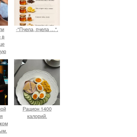
ли
-"Пчела, пчела …".
 в
це
мую
зали
с
ной
Рацион 1400
ся
калорий.
иком
ым.