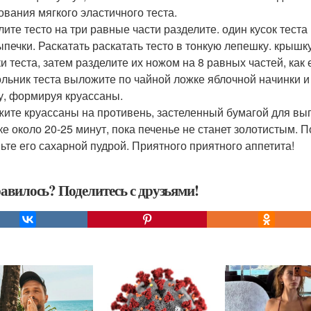
ования мягкого эластичного теста.
лите тесто на три равные части разделите. один кусок тест
ыпечки. Раскатать раскатать тесто в тонкую лепешку. крышк
ки теста, затем разделите их ножом на 8 равных частей, ка
ольник теста выложите по чайной ложке яблочной начинки и 
у, формируя круассаны.
ите круассаны на противень, застеленный бумагой для вып
ке около 20-25 минут, пока печенье не станет золотистым. 
ьте его сахарной пудрой. Приятного приятного аппетита!
авилось? Поделитесь с друзьями!