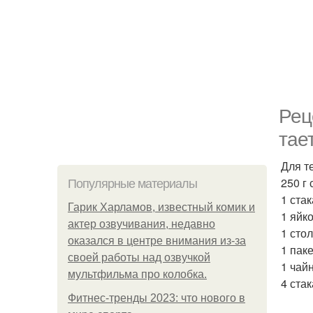
Рец
тает
Для т
250 г
Популярные материалы
1 стак
Гарик Харламов, известный комик и
1 яйко
актер озвучивания, недавно
1 сто
оказался в центре внимания из-за
1 паке
своей работы над озвучкой
1 чай
мультфильма про колобка.
4 стак
Фитнес-тренды 2023: что нового в