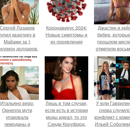
Сергей Лазарев
Коронавирус 2024:
Джастин и хей
купил квартиру в
Новые симптомы и
бибер, которые
Майами за 1
их проявления
прошлом меся
иллион долларов.
отметили вось
годовщину
помолвки, пока
новые фото 
совместного
отдыха.
Итальяно веро:
Лишь в том случае,
У юли Гаврили
Орнелла мути
если есть в истории
снова случил
упаковала
моды идеал, то это
конфликт с ком
чемоданы и
Синди Кроуфорд.
Ильей Соболев