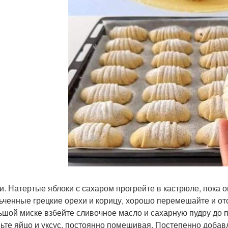
и. Натертые яблоки с сахаром прогрейте в кастрюле, пока о
ьченные грецкие орехи и корицу, хорошо перемешайте и отс
ьшой миске взбейте сливочное масло и сахарную пудру до
ьте яйцо и уксус, постоянно помешивая. Постепенно добав