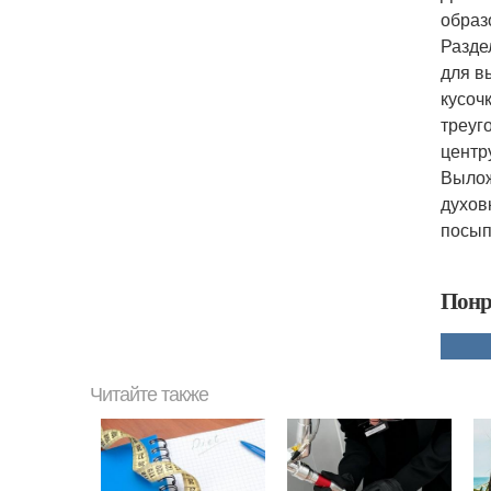
образ
Разде
для в
кусоч
треуг
центр
Вылож
духов
посып
Понр
Читайте также