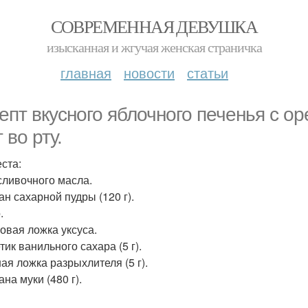
СОВРЕМЕННАЯ ДЕВУШКА
изысканная и жгучая женская страничка
главная
новости
статьи
епт вкусного яблочного печенья с ор
 во рту.
еста:
 сливочного масла.
ан сахарной пудры (120 г).
.
ловая ложка уксуса.
тик ванильного сахара (5 г).
ная ложка разрыхлителя (5 г).
ана муки (480 г).