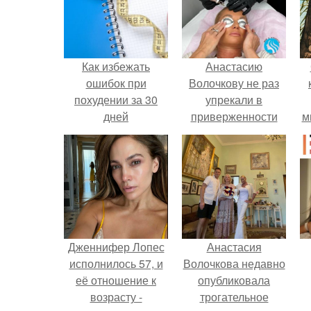
Как избежать
Анастасию
ошибок при
Волочкову не раз
похудении за 30
упрекали в
дней
приверженности
м
устаревшим бьюти -
процедурам.
Дженнифер Лопес
Анастасия
исполнилось 57, и
Волочкова недавно
её отношение к
опубликовала
возрасту -
трогательное