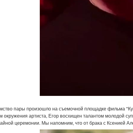
мство пары произошло на съемочной площадке фильма "Кук
м окружения артиста, Егор восхищен талантом молодой суп
тайной церемонии. Мы напомним, что от брака с Ксенией Ал