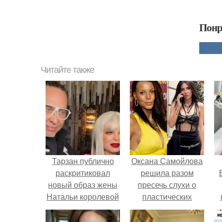
Понр
Читайте также
Тарзан публично
Оксана Самойлова
раскритиковал
решила разом
новый образ жены
пресечь слухи о
Натальи королевой
пластических
и намекнул, что ей
операциях и
у
нужно похудеть.
публично