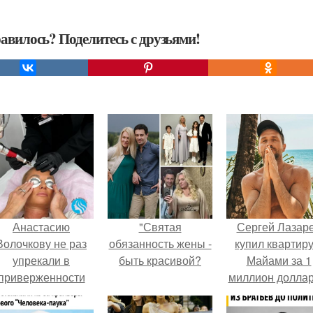
авилось? Поделитесь с друзьями!
Анастасию
"Святая
Сергей Лазар
Волочкову не раз
обязанность жены -
купил квартиру
упрекали в
быть красивой?
Майами за 1
приверженности
миллион доллар
старевшим бьюти -
процедурам.