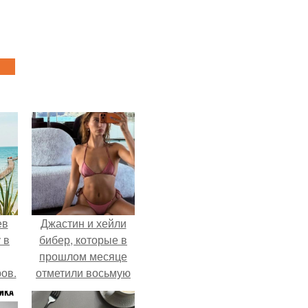
ев
Джастин и хейли
 в
бибер, которые в
прошлом месяце
ов.
отметили восьмую
годовщину
помолвки, показали