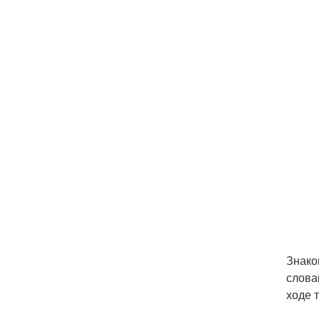
Знако
слова
ходе 