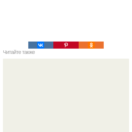
Читайте также
Твоя природная "Аптека" - уже на кухне.