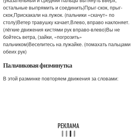
(указательный и средний пальцы вытянуть вверх,
остальные выпрямить и соединить)Прыг-скок, прыг-
скок,Прискакали на лужок. (пальчики «скачут» по
столу)Ветер травушку качает,Влево, вправо наклоняет.
(лёгкие движения кистями рук вправо-влево)Вы не
бойтесь ветра, (зайки, «погрозить»
пальчиком)Веселитесь на лужайке. (помахать пальцами
обеих рук)
Пальчиковая физминутка
В этой разминке повторяем движения за словами: