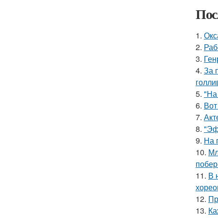
Пос
1.
Окс
2.
Раб
3.
Ген
4.
За 
голли
5.
"На
6.
Вот
7.
Акт
8.
"Эф
9.
На 
10.
Мл
побер
11.
В 
хорео
12.
Пр
13.
Ка