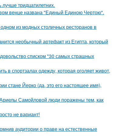
ь лучше тридцатилетних.
овом венце названа "Единый Единою Чертою".
 одном из модных столичных ресторанов в
анится необычный артефакт из Египта, который
едовольство списком "30 самых страшных
ть в спортзалах одежду, которая оголяет живот,
ии стане Йерко (да, это его настоящее имя),
 Ариелы Самойловой люди поражены тем, как
росто не вариант!
помнив аудитории о праве на естественные