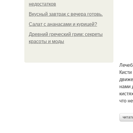
недостатков
Вкусный завтрак с вечера готовь.
Салат с ананасами и курицей?
Древний греческий грим: секреты
красоты и моды
Лечеб
Кисти
движе
нами 
кистя
что не
читат