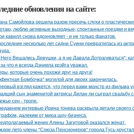
ледние обновления на сайте:
ана Самойлова решила разом пресечь слухи о пластических
отаю, люблю активные выходные, спонтанные поездки и ве
ри кавилл снова вдохновляет - и не только фанатов.
последние несколько лет сидни Суини превратилась из актр
вуда.
 Него Вешались Девушки, а я не Давала Дотрагиваться": кат
 за что я всегда Дэниела крэйга уважал.
еры, которые очень похожи друг на друга!
фектная Бомбочка" могилой для двоих закончилась.
первый взгляд кажется, что перед вами монстр из фильма у
адший сын знаменитой актрисы Дилан ли сыграл свадьбу с
ежье сен - тропе.
недавнем интервью Ирина тонева раскрыла детали своего 
графом, далеким от мира шоу-бизнеса.
едполагаемый жених Алины Загитовой оказался женат.
ждое лето члены "Союза Пенсионеров" города Гусь-хруста