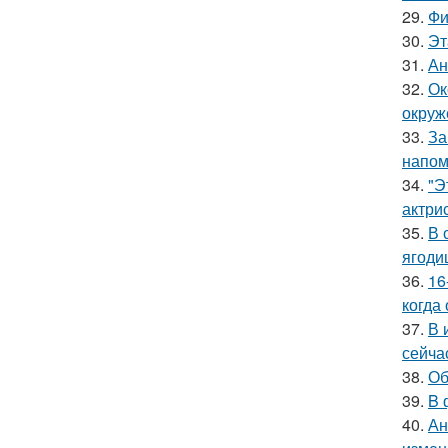
29.
Фи
30.
Эт
31.
Ан
32.
Ок
окруж
33.
За
напом
34.
"Э
актрис
35.
В 
ягоди
36.
16
когда
37.
В 
сейча
38.
Об
39.
B 
40.
Ан