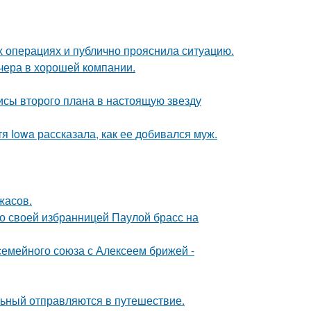
 операциях и публично прояснила ситуацию.
чера в хорошей компании.
исы второго плана в настоящую звезду
я Iowa рассказала, как ее добивался муж.
жасов.
о своей избранницей Паулой брасс на
семейного союза с Алексеем брижей -
льный отправляются в путешествие.