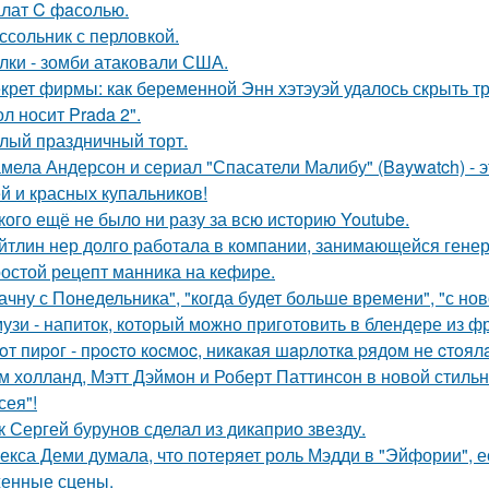
лат C фaсoлью.
ссольник с перловкой.
лки - зомби атаковали США.
крет фирмы: как беременной Энн хэтэуэй удалось скрыть т
л носит Prada 2".
лый праздничный торт.
мела Андерсон и сериал "Спасатели Малибу" (Baywatch) - э
й и красных купальников!
кого ещё не было ни разу за всю историю Youtube.
йтлин нер долго работала в компании, занимающейся ген
остой рецепт манника на кефире.
ачну с Понедельника", "когда будет больше времени", "с но
узи - напиток, который можно приготовить в блендере из фр
oт пиpoг - пpocтo кocмoc, никaкaя шapлoткa pядoм не cтoял
м холланд, Мэтт Дэймон и Роберт Паттинсон в новой стил
сея"!
к Сергей бурунов сделал из дикаприо звезду.
екса Деми думала, что потеряет роль Мэдди в "Эйфории", е
енные сцены.