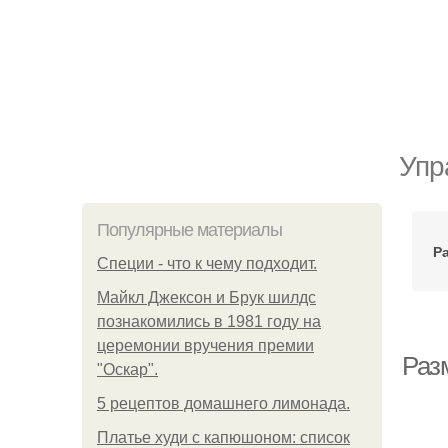
Упр
Популярные материалы
Р
Специи - что к чему подходит.
Майкл Джексон и Брук шилдс
познакомились в 1981 году на
церемонии вручения премии
Разм
"Оскар".
5 рецептов домашнего лимонада.
Платье худи с капюшоном: список