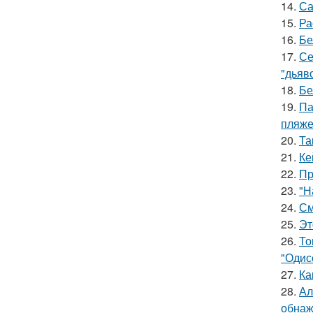
14.
Са
15.
Ра
16.
Бе
17.
Се
"дьяво
18.
Бе
19.
Па
пляже
20.
Та
21.
Ке
22.
Пр
23.
"Н
24.
См
25.
Эт
26.
То
"Одис
27.
Ка
28.
Ал
обнаж