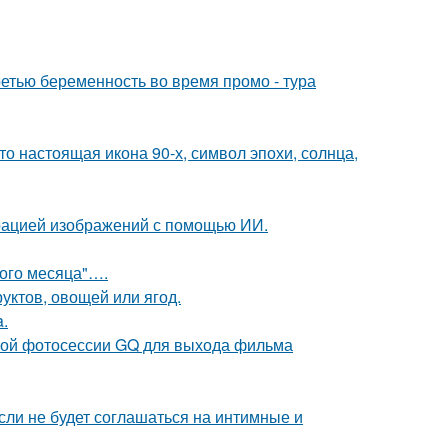
ретью беременность во время промо - тура
то настоящая икона 90-х, символ эпохи, солнца,
ерацией изображений с помощью ИИ.
вого месяца"….
уктов, овощей или ягод.
a.
ьной фотосессии GQ для выхода фильма
сли не будет соглашаться на интимные и