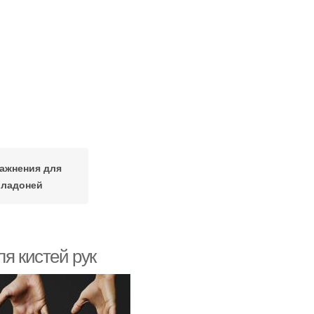
ажнения для
ладоней
я кистей рук