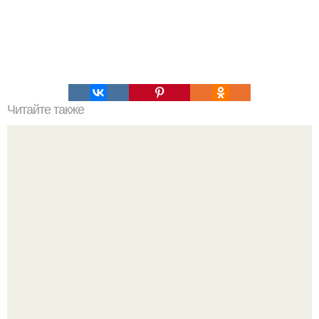
Читайте также
Кыстыбый история возникновения. Кыстыбый.
Кыстыбый - Это национальное татарское блюдо, и
каждая Татарочка знает, как его приготовить.