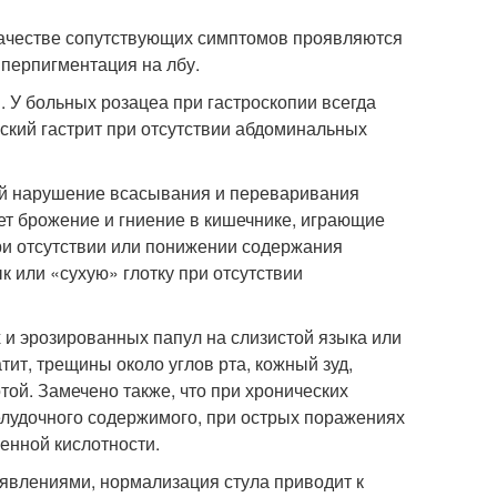
качестве сопутствующих симптомов проявляются
иперпигментация на лбу.
. У больных розацеа при гастроскопии всегда
кий гастрит при отсутствии абдоминальных
ой нарушение всасывания и переваривания
ет брожение и гниение в кишечнике, играющие
ри отсутствии или понижении содержания
 или «сухую» глотку при отсутствии
и эрозированных папул на слизистой языка или
ит, трещины около углов рта, кожный зуд,
той. Замечено также, что при хронических
елудочного содержимого, при острых поражениях
енной кислотности.
явлениями, нормализация стула приводит к