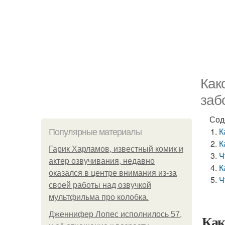
Как
заб
Сод
К
Популярные материалы
К
Гарик Харламов, известный комик и
Ч
актер озвучивания, недавно
К
оказался в центре внимания из-за
Ч
своей работы над озвучкой
мультфильма про колобка.
Дженнифер Лопес исполнилось 57,
Как