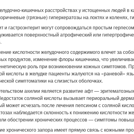
елудочно-кишечных расстройствах у истощенных людей в 
коричневые (грязные) гиперкератозы на локтях и коленях, г
ит и гастроэнтерит могут сопровождаться простым герпесом
уживается поверхностный атрофический или гипертрофичес
.
ение кислотности желудочного содержимого влечет за соб
ых продуктов, изменение флоры кишечника, что увеличива
енетическую роль при возникновении кожных симптомов. П
ой кислоты в желудке пациенты жалуются на «раневой» язык
ческой симптоматики на слизистых оболочках.
тельством ахилии является развитие афт — эритематозных 
Недостаток соляной кислоты вызывает периоральный дермат
ый может исчезать после лечения пепсином с соляной кисло
тозах наблюдается склонность к понижению кислотности ж
или обострении хронических процессов — симптомы повыш
ие хронического запора имеет прямую связь с кожными про