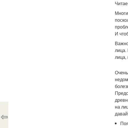
Читае
Многи
поско
пробл
И что
Важно
лица.
лица,
Очень
недом
болез
Предс
древн
на ли
⇦
давай
Поя