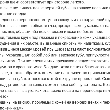
рона щеки соответствует при стороне легкого.
и акне появились возле верхней губы, на кончике носа или
тояние сердца.
едоны на переносице могут возникнуть из-за нарушений ф
ые высыпания в области глаз, прежде всего, указывают на 
них век, области лба возле висков и кожи по бокам шеи.
ки, темные круги под глазами и покраснение кожи указыва
руднения в их работе, вызванные спиртными напитками, к
вившиеся между бровей прыщики заставляют волноваться 
ь, "украсившая" собой лоб или верхнюю губу, припухлости
ечником. При появлении этих признаков следует сократить
дуктов и красного мяса Бледная кожа в этих областях взыва
ьше, а также обратить внимание на количество принимаем
щины на губах относятся к этой же группе проявлений. Сыпь 
надцатиперстная кишка может плохо себя чувствовать. Воз
ле глаз, сыпь в уголках рта, возле носа и на переносице 
езой.
щины на висках, проблемы с кожей на верхних веках и пер
почечниками.