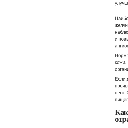
улучш
Наибо
желчи
наблю
и пов
ангио
Норма
кожи.
орган
Если 
прояв
него.
пищев
Как
отр