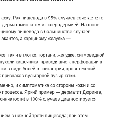
кожу. Рак пищевода в 95% случаев сочетается с
с дерматомиозитом и склеродермией. На фоне
рциному пищевода в большинстве случаев
акантоз, а карциному желудка —
, так и в глотке, гортани, желудке, сигмовидной
опухоли кишечника, приводящие к перфорации в
и в виде болей в эпигастрии, кровотечений
х признаков вульгарной пузырчатки.
нно, и симптоматика со стороны кожи и со
о процесса. Яркий пример — дерматит Дюринга,
синчатости) в 100% случаев диагностируется
ием в нижней трети пищевода; при этом