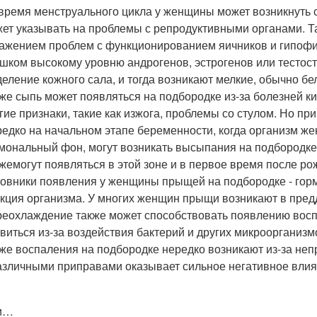
время менструального цикла у женщины может возникнуть сы
ет указывать на проблемы с репродуктивными органами. Т
ажением проблем с функционированием яичников и гипофиз
шком высокому уровню андрогенов, эстрогенов или тестост
еление кожного сала, и тогда возникают мелкие, обычно б
же сыпь может появляться на подбородке из-за болезней киш
гие признаки, такие как изжога, проблемы со стулом. Но пр
едко на начальном этапе беременности, когда организм ж
мональный фон, могут возникать высыпания на подбородке,
жемогут появляться в этой зоне и в первое время после р
овники появления у женщины прыщей на подбородке - гор
кция организма. У многих женщин прыщи возникают в пред
еохлаждение также может способствовать появлению воспа
виться из-за воздействия бактерий и других микроорганизм
же воспаления на подбородке нередко возникают из-за не
азличными приправами оказывает сильное негативное влия
ти…