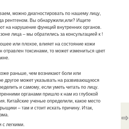
ваем, можно диагностировать по нашему лицу,
ода рентгеном. Вы обнаружили,или? Ищите
ют на нарушение функций внутренних органов.
оне лица – мы обратились за консультацией к !
орошее или плохое, влияет на состояние кожи
н отравлен токсинами, то может измениться цвет
акне.
коже раньше, чем возникают боли или
ое другое может указывать на развивающуюся
ределить и самому, если уметь читать по лицу.
тренними органами пришло к нам из глубокой
ия. Китайские ученые определили, какое место
рыщики – там и стоит искать причину. Итак,
зма.
⇨
 с легкими.