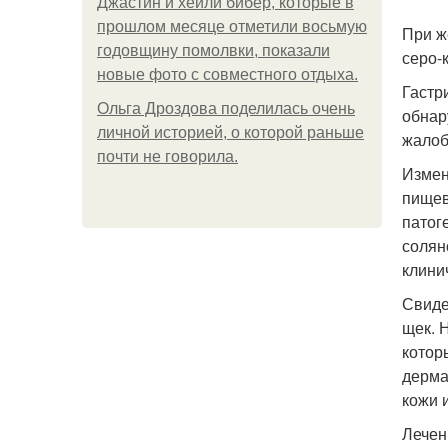
Джастин и хейли бибер, которые в
прошлом месяце отметили восьмую
При ж
годовщину помолвки, показали
серо-
новые фото с совместного отдыха.
Гастр
Ольга Дроздова поделилась очень
обнар
личной историей, о которой раньше
жалоб
почти не говорила.
Измен
пищев
патог
солян
клини
Свиде
щек. 
котор
дерма
кожи 
Лечен