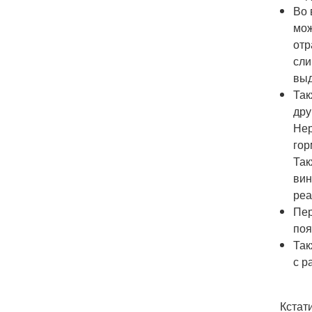
Во 
мож
отр
сли
выд
Так
дру
Нер
гор
Так
вин
реа
Пер
поя
Так
с р
Кста