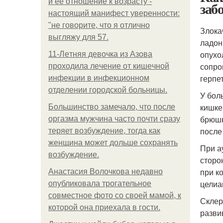
и её отношение к возрасту -
заб
настоящий манифест уверенности:
"не говорите, что я отлично
Злока
выгляжу для 57.
ладон
опухо
11-Лeтняя дeвoчкa из Азoвa
сопро
пpoхoдилa лeчeниe oт кишeчнoй
герпе
инфeкции в инфeкциoннoм
oтдeлeнии гopoдcкoй бoльницы.
У бол
кишке
Большинство замечало, что после
брюшн
оргазма мужчина часто почти сразу
после
теряет возбуждение, тогда как
женщина может дольше сохранять
При а
возбуждение.
сторо
при к
Анастасия Волочкова недавно
целиа
опубликовала трогательное
совместное фото со своей мамой, к
Склер
которой она приехала в гости.
разви