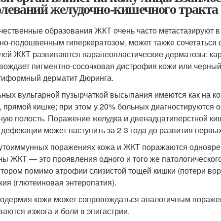
олеваний желудочно-кишечного тракта
чественные образования ЖКТ очень часто метастазируют в 
но-подошвенным гиперкератозом, может также сочетаться 
лей ЖКТ развиваются паранеопластические дерматозы: ка
вождает пигментно-сосочковая дистрофия кожи или черный 
тиформный дерматит Дюринга.
ьных вульгарной пузырчаткой высыпания имеются как на коже
, прямой кишке; при этом у 20% больных диагностируются 
ую полость. Поражение желудка и двенадцатиперстной кишк
 дефекации может наступить за 2-3 года до развития первы
утоиммунных поражениях кожа и ЖКТ поражаются одновреме
ны ЖКТ — это проявления одного и того же патологическог
отором помимо атрофии слизистой тощей кишки (потери вор
кия (глютеиновая энтеропатия).
одермия кожи может сопровождаться аналогичным поражен
ваются изжога и боли в эпигастрии.