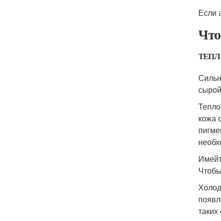
Если 
Что
ТЕПЛ
Сильн
сырой
Тепло
кожа 
пигме
необх
Имейт
Чтобы
Холод
появл
таких