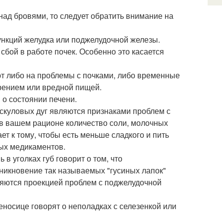
 над бровями, то следует обратить внимание на
ункций желудка или поджелудочной железы.
сбой в работе почек. Особенно это касается
ют либо на проблемы с почками, либо временные
урением или вредной пищей.
о состоянии печени.
 скуловых дуг являются признаками проблем с
 в вашем рационе количество соли, молочных
ет к тому, чтобы есть меньше сладкого и пить
ых медикаментов.
в уголках губ говорит о том, что
никновение так называемых "гусиных лапок"
являются проекцией проблем с поджелудочной
еносице говорят о неполадках с селезенкой или