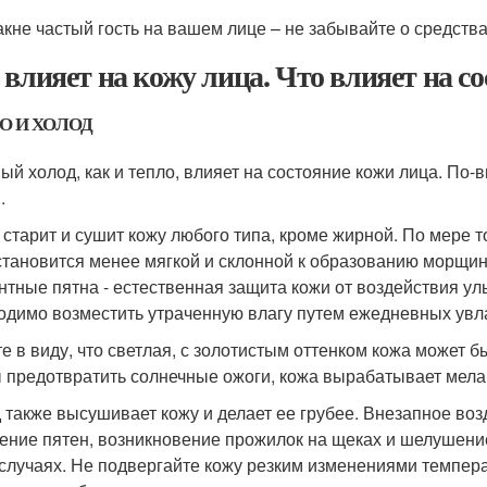
акне частый гость на вашем лице – не забывайте о средств
 влияет на кожу лица. Что влияет на с
О И ХОЛОД
ый холод, как и тепло, влияет на состояние кожи лица. По-
.
 старит и сушит кожу любого типа, кроме жирной. По мере то
становится менее мягкой и склонной к образованию морщи
нтные пятна - естественная защита кожи от воздействия ул
одимо возместить утраченную влагу путем ежедневных ув
е в виду, что светлая, с золотистым оттенком кожа может бы
 предотвратить солнечные ожоги, кожа вырабатывает мела
 также высушивает кожу и делает ее грубее. Внезапное во
ение пятен, возникновение прожилок на щеках и шелушение
 случаях. Не подвергайте кожу резким изменениями темпера