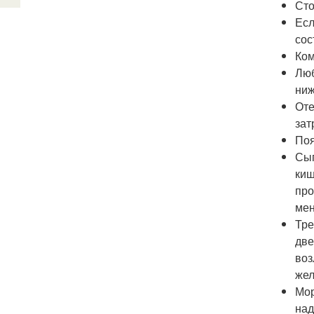
Сто
Есл
сос
Ком
Люб
ниж
Оте
зат
Поя
Сып
киш
про
мен
Тре
две
воз
жел
Мор
над