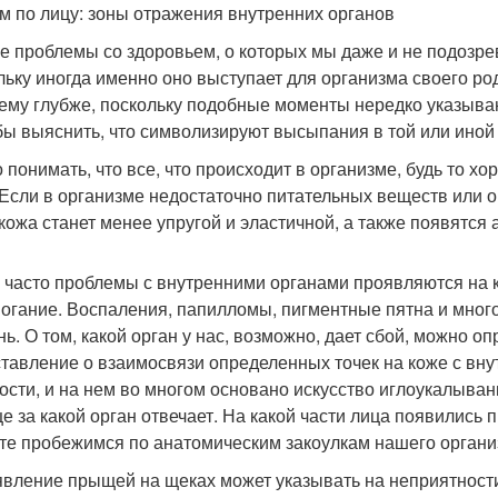
м по лицу: зоны отражения внутренних органов
е проблемы со здоровьем, о которых мы даже и не подозре
льку иногда именно оно выступает для организма своего р
ему глубже, поскольку подобные моменты нередко указыва
бы выяснить, что символизируют высыпания в той или иной з
 понимать, что все, что происходит в организме, будь то х
 Если в организме недостаточно питательных веществ или о
 кожа станет менее упругой и эластичной, а также появятся 
 часто проблемы с внутренними органами проявляются на 
огание. Воспаления, папилломы, пигментные пятна и мног
нь. О том, какой орган у нас, возможно, дает сбой, можно оп
тавление о взаимосвязи определенных точек на коже с вну
ости, и на нем во многом основано искусство иглоукалыван
це за какой орган отвечает. На какой части лица появились п
те пробежимся по анатомическим закоулкам нашего органи
вление прыщей на щеках может указывать на неприятности