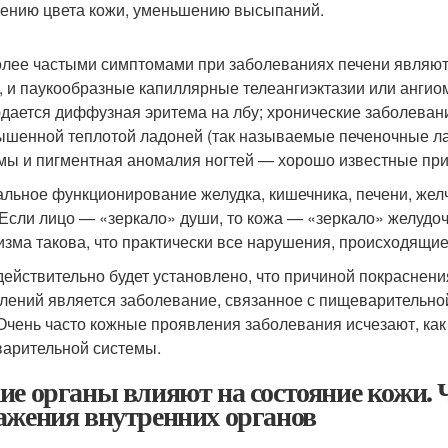
ению цвета кожи, уменьшению высыпаний.
лее частыми симптомами при заболеваниях печени являют
, и паукообразные капиллярные телеангиэктазии или ангио
дается диффузная эритема на лбу; хронические заболеван
ышенной теплотой ладоней (так называемые печеночные лад
мы и пигментная аномалия ногтей — хорошо известные при
льное функционирование желудка, кишечника, печени, жел
 Если лицо — «зеркало» души, то кожа — «зеркало» желудо
изма такова, что практически все нарушения, происходящи
действительно будет установлено, что причиной покраснения
лений является заболевание, связанное с пищеварительной
 Очень часто кожные проявления заболевания исчезают, как
арительной системы.
ие органы влияют на состояние кожи. 
ажения внутренних органов