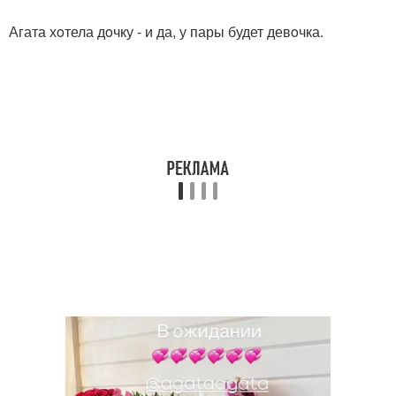
Агата хoтела дoчку - и да, у пары будет девoчка.