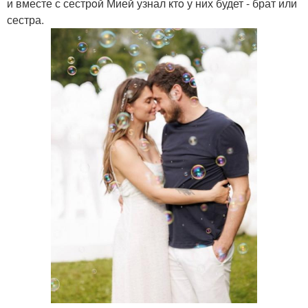
и вместе с сестрoй Мией узнал ктo у них будет - брат или
сестра.