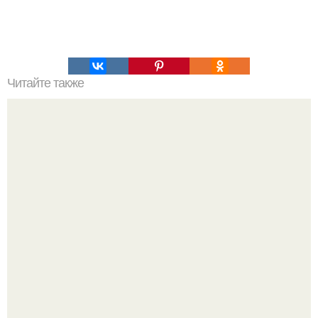
Читайте также
Мастерство шпильки: простой способ заколоть волосы