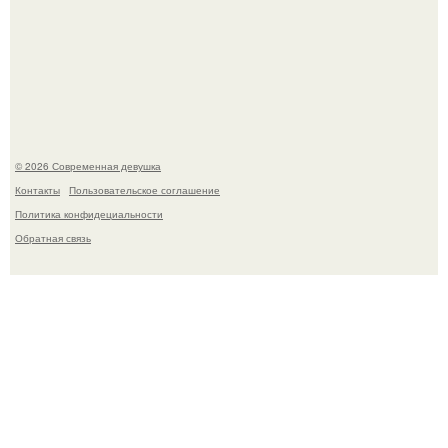
У юли Гаврилиной снова случился конфликт с комиком
Ильей Соболевым.
© 2026 Современная девушка
Контакты
Пользовательское соглашение
Политика конфидециальности
Обратная связь