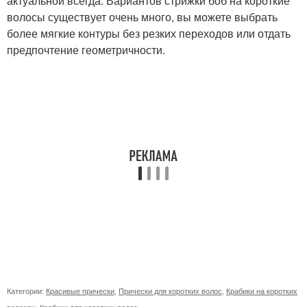
актуальной всегда. Вариантов стрижки боб на короткие
волосы существует очень много, вы можете выбрать
более мягкие контуры без резких переходов или отдать
предпочтение геометричности.
Категории:
Красивые прически
,
Прически для коротких волос
,
Крабики на коротких
волосах
,
Крабики для коротких волос