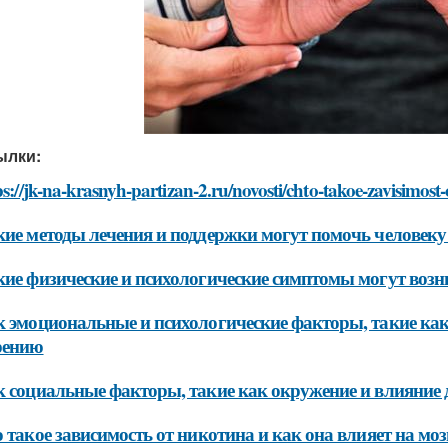
ылки:
ps://jk-na-krasnyh-partizan-2.ru/novosti/chto-takoe-zavisimost
ие методы лечения и поддержки могут помочь человеку
ие физические и психологические симптомы могут возни
 эмоциональные и психологические факторы, такие как с
рению
 социальные факторы, такие как окружение и влияние д
 такое зависимость от никотина и как она влияет на моз