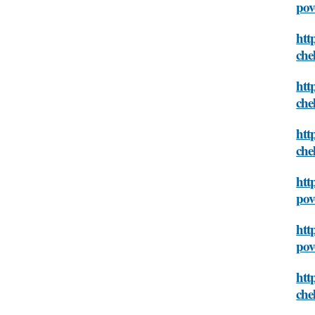
pov
htt
che
htt
che
htt
che
htt
pov
htt
pov
htt
che