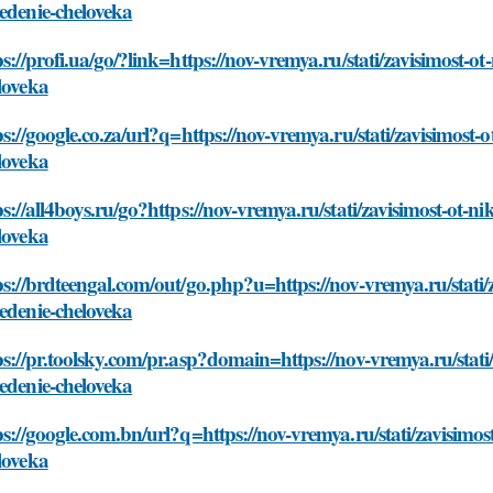
edenie-cheloveka
ps://profi.ua/go/?link=https://nov-vremya.ru/stati/zavisimost-o
loveka
ps://google.co.za/url?q=https://nov-vremya.ru/stati/zavisimost
loveka
ps://all4boys.ru/go?https://nov-vremya.ru/stati/zavisimost-ot-n
loveka
ps://brdteengal.com/out/go.php?u=https://nov-vremya.ru/stati/
edenie-cheloveka
ps://pr.toolsky.com/pr.asp?domain=https://nov-vremya.ru/stati
edenie-cheloveka
ps://google.com.bn/url?q=https://nov-vremya.ru/stati/zavisimos
loveka