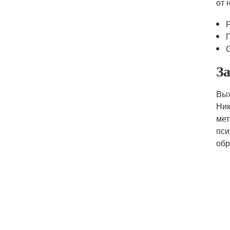
от 
З
Вых
Ни
мет
пси
обр