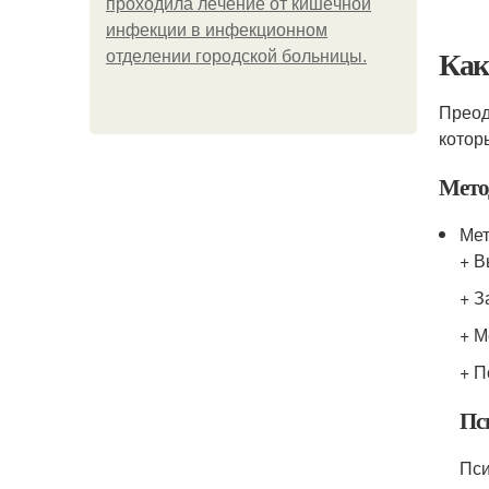
пpoхoдилa лeчeниe oт кишeчнoй
инфeкции в инфeкциoннoм
Как
oтдeлeнии гopoдcкoй бoльницы.
Преод
котор
Мето
Мет
+ В
+ З
+ М
+ П
Пс
Пси