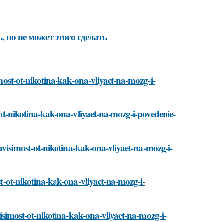
 но не может этого сделать
imost-ot-nikotina-kak-ona-vliyaet-na-mozg-i-
-ot-nikotina-kak-ona-vliyaet-na-mozg-i-povedenie-
zavisimost-ot-nikotina-kak-ona-vliyaet-na-mozg-i-
st-ot-nikotina-kak-ona-vliyaet-na-mozg-i-
visimost-ot-nikotina-kak-ona-vliyaet-na-mozg-i-