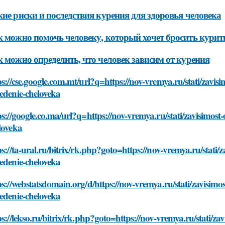
ие риски и последствия курения для здоровья человека
 можно помочь человеку, который хочет бросить курить,
 можно определить, что человек зависим от курения
ps://cse.google.com.mt/url?q=https://nov-vremya.ru/stati/zavis
edenie-cheloveka
ps://google.co.ma/url?q=https://nov-vremya.ru/stati/zavisimost
loveka
ps://ta-ural.ru/bitrix/rk.php?goto=https://nov-vremya.ru/stati/
edenie-cheloveka
ps://webstatsdomain.org/d/https://nov-vremya.ru/stati/zavisimo
edenie-cheloveka
ps://lekso.ru/bitrix/rk.php?goto=https://nov-vremya.ru/stati/za