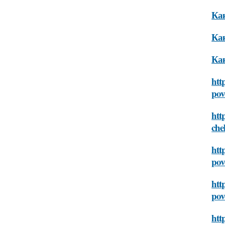
Как
Как
Как
htt
pov
htt
che
htt
pov
htt
pov
htt