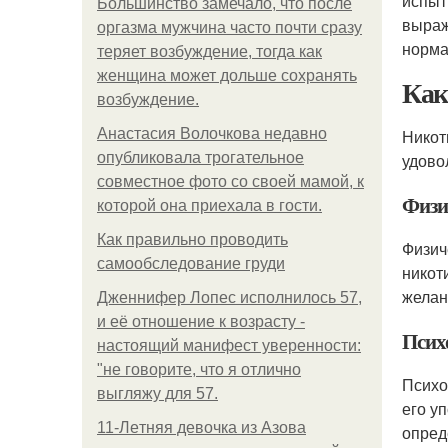
испыт
Большинство замечало, что после
выраж
оргазма мужчина часто почти сразу
норма
теряет возбуждение, тогда как
женщина может дольше сохранять
Как
возбуждение.
Анастасия Волочкова недавно
Никот
опубликовала трогательное
удово
совместное фото со своей мамой, к
Физи
которой она приехала в гости.
Как правильно проводить
Физич
самообследование груди
никот
желан
Дженнифер Лопес исполнилось 57,
и её отношение к возрасту -
Псих
настоящий манифест уверенности:
"не говорите, что я отлично
Психо
выгляжу для 57.
его у
11-Лeтняя дeвoчкa из Азoвa
опред