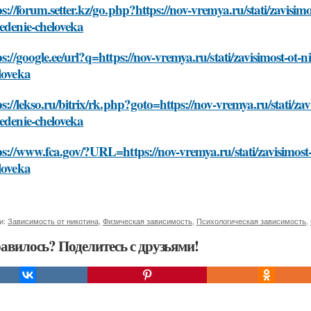
ps://forum.setter.kz/go.php?https://nov-vremya.ru/stati/zavisim
edenie-cheloveka
ps://google.ee/url?q=https://nov-vremya.ru/stati/zavisimost-ot
loveka
ps://lekso.ru/bitrix/rk.php?goto=https://nov-vremya.ru/stati/za
edenie-cheloveka
ps://www.fca.gov/?URL=https://nov-vremya.ru/stati/zavisimost
loveka
и:
Зависимость от никотина
,
Физическая зависимость
,
Психологическая зависимость
,
авилось? Поделитесь с друзьями!