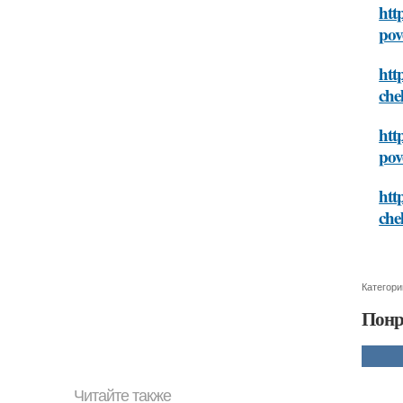
htt
pov
htt
che
htt
pov
htt
che
Категори
Понр
Читайте также