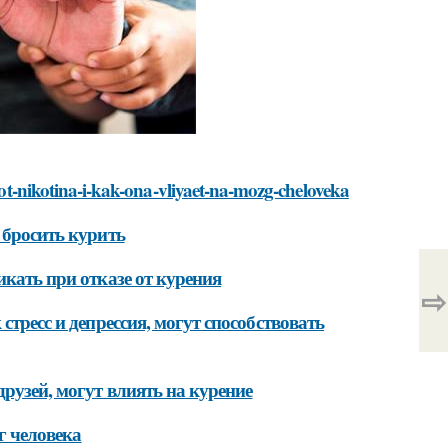
-ot-nikotina-i-kak-ona-vliyaet-na-mozg-cheloveka
 бросить курить
кать при отказе от курения
⇨
тресс и депрессия, могут способствовать
рузей, могут влиять на курение
г человека