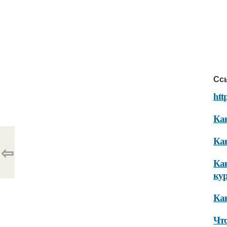
Сс
htt
Как
Как
⇦
Как
ку
Как
Что