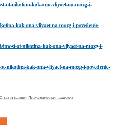
ost-ot-nikotina-kak-ona-vliyaet-na-mozg-i-
-nikotina-kak-ona-vliyaet-na-mozg-i-povedenie-
visimost-ot-nikotina-kak-ona-vliyaet-na-mozg-i-
-ot-nikotina-kak-ona-vliyaet-na-mozg-i-povedenie-
Отказ от курения
,
Психологическая поддержка