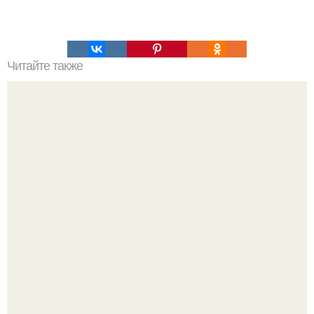
Читайте также
Осень в стиле: как сочетать синие рваные джинсы с
другими элементами гардероба