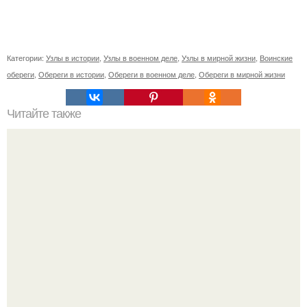
Категории:
Узлы в истории
,
Узлы в военном деле
,
Узлы в мирной жизни
,
Воинские
обереги
,
Обереги в истории
,
Обереги в военном деле
,
Обереги в мирной жизни
Читайте также
Как хранить собранные плоды и ягоды
Анастасию Волочкову не раз упрекали в
приверженности устаревшим бьюти - процедурам.