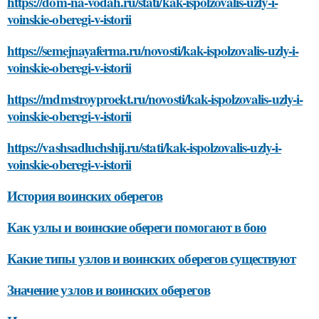
https://dom-na-vodah.ru/stati/kak-ispolzovalis-uzly-i-
voinskie-oberegi-v-istorii
https://semejnayaferma.ru/novosti/kak-ispolzovalis-uzly-i-
voinskie-oberegi-v-istorii
https://mdmstroyproekt.ru/novosti/kak-ispolzovalis-uzly-i-
voinskie-oberegi-v-istorii
https://vashsadluchshij.ru/stati/kak-ispolzovalis-uzly-i-
voinskie-oberegi-v-istorii
История воинских оберегов
Как узлы и воинские обереги помогают в бою
Какие типы узлов и воинских оберегов существуют
Значение узлов и воинских оберегов