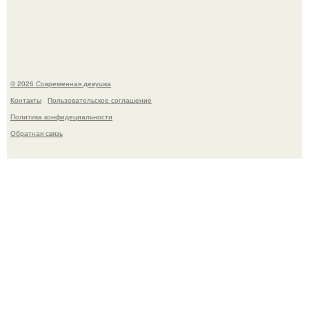
Настя Макаревич и её бывший супруг поженились на
борту круизного лайнера.
© 2026 Современная девушка
Контакты
Пользовательское соглашение
Политика конфидециальности
Обратная связь