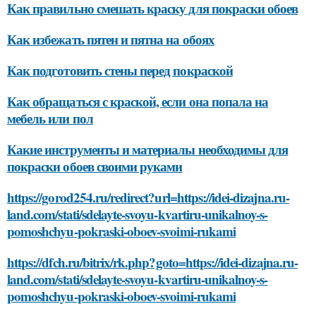
Как правильно смешать краску для покраски обоев
Как избежать пятен и пятна на обоях
Как подготовить стены перед покраской
Как обращаться с краской, если она попала на
мебель или пол
Какие инструменты и материалы необходимы для
покраски обоев своими руками
https://gorod254.ru/redirect?url=https://idei-dizajna.ru-
land.com/stati/sdelayte-svoyu-kvartiru-unikalnoy-s-
pomoshchyu-pokraski-oboev-svoimi-rukami
https://dfch.ru/bitrix/rk.php?goto=https://idei-dizajna.ru-
land.com/stati/sdelayte-svoyu-kvartiru-unikalnoy-s-
pomoshchyu-pokraski-oboev-svoimi-rukami