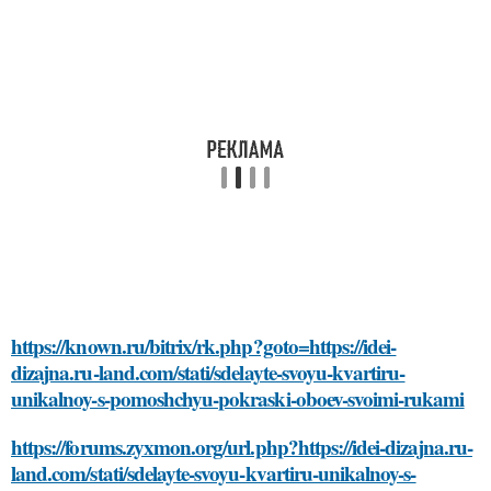
https://known.ru/bitrix/rk.php?goto=https://idei-
dizajna.ru-land.com/stati/sdelayte-svoyu-kvartiru-
unikalnoy-s-pomoshchyu-pokraski-oboev-svoimi-rukami
https://forums.zyxmon.org/url.php?https://idei-dizajna.ru-
land.com/stati/sdelayte-svoyu-kvartiru-unikalnoy-s-