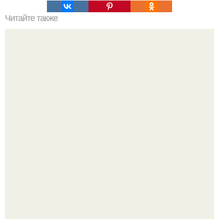
Читайте также
Как сделать хвостик с крабиком: простой туториал для
начинающих
Гарик Харламов, известный комик и актер озвучивания,