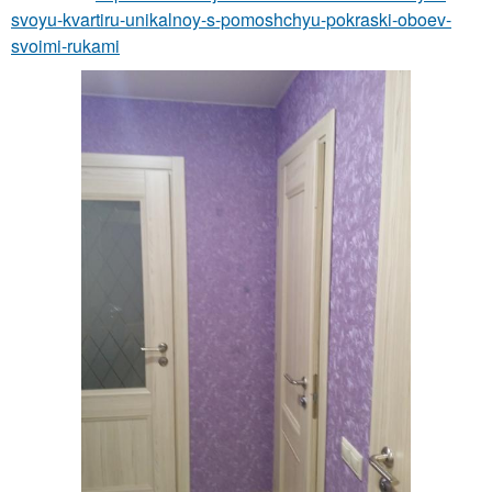
svoyu-kvartiru-unikalnoy-s-pomoshchyu-pokraski-oboev-
svoimi-rukami