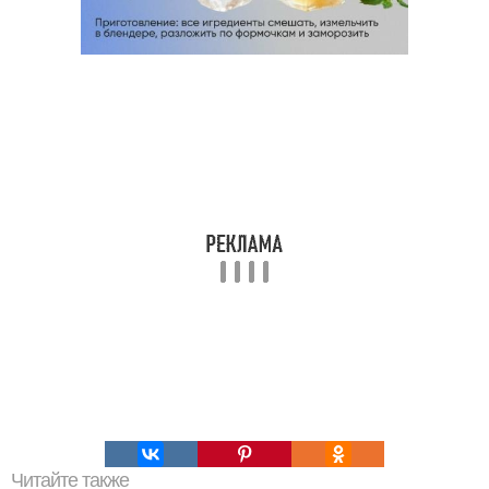
Читайте также