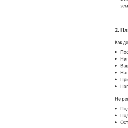
зем
2. П
Как де
Пос
Нап
Ваш
Нап
При
Нап
Не ре
Под
Под
Ост