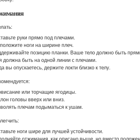
тжимания
елать:
тавьте руки прямо под плечами.
положите ноги на ширине плеч.
держивайте позицию планки. Ваше тело должно быть прямы
 должна быть на одной линии с плечами.
да вы опускаетесь, держите локти близко к телу.
комендуется:
висание или торчащие ягодицы.
лон головы вверх или вниз.
волять плечам подыматься к ушам.
легчить:
тавьте ноги шире для лучшей устойчивости.
олняйте отжимания, как описано выше, но вместо положен