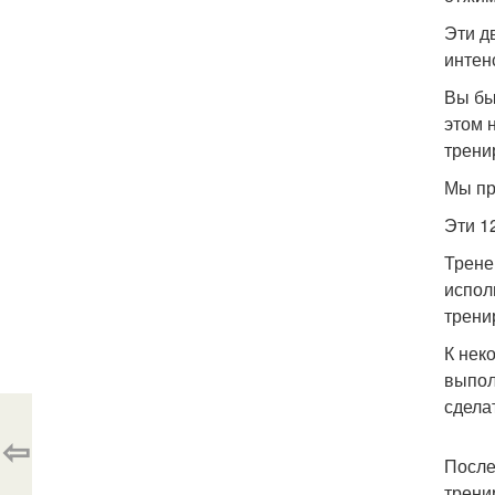
Эти д
интен
Вы бы
этом 
трени
Мы пр
Эти 1
Трене
испол
трени
К нек
выпол
сдела
⇦
После
трени