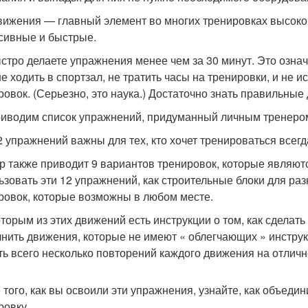
вижения — главный элемент во многих тренировках высоко
сивные и быстрые.
стро делаете упражнения менее чем за 30 минут. Это означ
не ходить в спортзал, не тратить часы на тренировки, и не
ровок. (Серьезно, это наука.) Достаточно знать правильные
иводим список упражнений, придуманный личным тренеро
2 упражнений важны для тех, кто хочет тренироваться всегд
р также приводит 9 вариантов тренировок, которые являю
ьзовать эти 12 упражнений, как строительные блоки для р
ровок, которые возможны в любом месте.
оторым из этих движений есть инструкции о том, как сделат
нить движения, которые не имеют « облегчающих » инструкц
ть всего несколько повторений каждого движения на отличн
 того, как вы освоили эти упражнения, узнайте, как объеди
ровку.