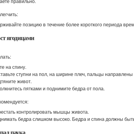
аете правильно.
легчить:
рживайте позицию в течение более короткого периода вре
ост ягодицами
лать:
те на спину.
тавьте ступни на пол, на ширине плеч, пальцы направлены 
тяните живот.
олкнитесь пятками и поднимите бедра от пола.
комендуется:
естать контролировать мышцы живота.
нимать бедра слишком высоко. Бедра и спина должны быть
ыпад паука