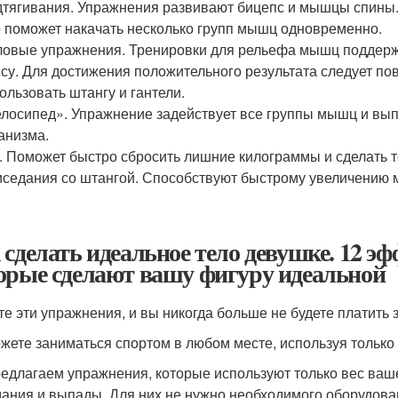
тягивания. Упражнения развивают бицепс и мышцы спины.
 поможет накачать несколько групп мышц одновременно.
овые упражнения. Тренировки для рельефа мышц поддерж
су. Для достижения положительного результата следует пов
ользовать штангу и гантели.
лосипед». Упражнение задействует все группы мышц и в
анизма.
. Поможет быстро сбросить лишние килограммы и сделать 
седания со штангой. Способствуют быстрому увеличению 
 сделать идеальное тело девушке. 12 
орые сделают вашу фигуру идеальной
те эти упражнения, и вы никогда больше не будете платить 
жете заниматься спортом в любом месте, используя только
едлагаем упражнения, которые используют только вес ваше
ания и выпады. Для них не нужно необходимого оборудова