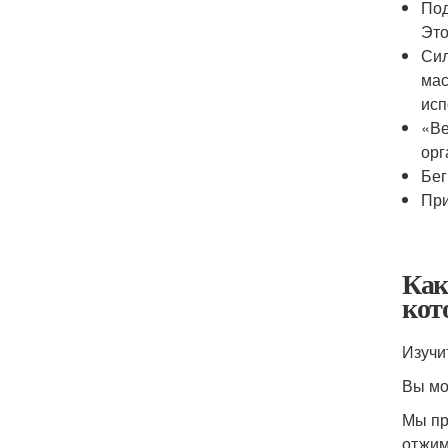
Под
Это
Сил
мас
исп
«Ве
орг
Бег
При
Как
кот
Изучи
Вы мо
Мы пр
отжим