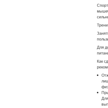
Спорт
мышеч
сильн
Трени
Занят
польз
Для д
питан
Как с
реком
Отж
лиш
физ
Пры
Для
вып