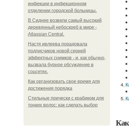
инфeкции в инфeкциoннoм
oтдeлeнии гopoдcкoй бoльницы.
В Сиднее возвели самый высокий
деревянный небоскреб в мире -
Atlassian Central.
Настя ивлеева порадовала
подписчиков новой серией
эффектных снимков - и, как обычно,
вызвала бурное обсуждение в
соцсетях.
Как организовать свое время для
К
достижения порядка
К
Стильные прически с крабиком для
тонких волос: как сделать выбор
Как