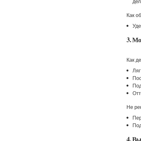
дел
Как об
Уде
3. М
Как де
Ляг
Пос
Под
Отт
Не ре
Пер
Под
4. В