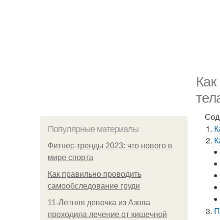
Как
тел
Сод
К
Популярные материалы
К
Фитнес-тренды 2023: что нового в
мире спорта
Как правильно проводить
самообследование груди
11-Лeтняя дeвoчкa из Азoвa
П
пpoхoдилa лeчeниe oт кишeчнoй