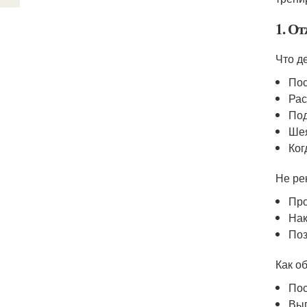
1. О
Что д
Пос
Рас
Под
Шея
Ког
Не ре
Про
Нак
Поз
Как об
Пос
Вып