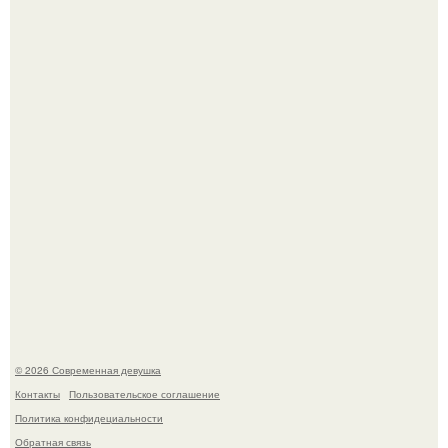
Бывшая актриса для самых взрослых амаранта Хэнк
стала сенатором в Колумбии.
У юли Гаврилиной снова случился конфликт с комиком
Ильей Соболевым.
© 2026 Современная девушка
Контакты
Пользовательское соглашение
Политика конфидециальности
Обратная связь