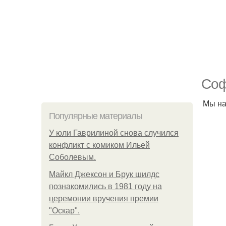
Соф
Мы на
Популярные материалы
У юли Гаврилиной снова случился
конфликт с комиком Ильей
Соболевым.
Майкл Джексон и Брук шилдс
познакомились в 1981 году на
церемонии вручения премии
"Оскар".