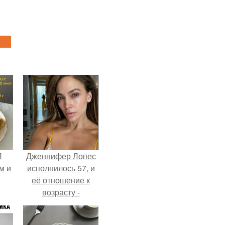
П
Дженнифер Лопес
м и
исполнилось 57, и
её отношение к
возрасту -
настоящий
манифест