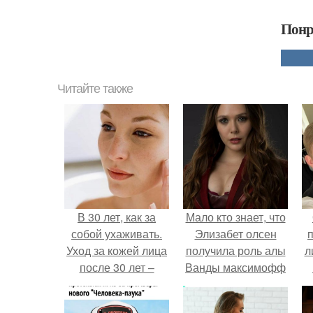
Понр
Читайте также
В 30 лет, как за
Мало кто знает, что
собой ухаживать.
Элизабет олсен
Уход за кожей лица
получила роль алы
л
после 30 лет –
Ванды максимофф
секреты и
не сразу.
п
рекомендации