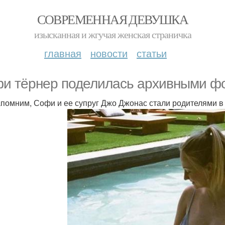
СОВРЕМЕННАЯ ДЕВУШКА
изысканная и жгучая женская страничка
главная
новости
статьи
и тёрнер поделилась архивными фо
помним, Софи и ее супруг Джо Джонас стали родителями в к