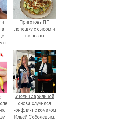
ли
Приготовь ПП
 в
лепешку с сыром и
це
творогом.
мую
зали
с
о
У юли Гаврилиной
осле
снова случился
на
конфликт с комиком
азу
Ильей Соболевым.