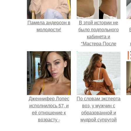
Памeла андеpcон в
В этой истории не
молодости!
было подпольного
кабинета и
"Мастера После
Двухнедельных
у
Курсов".
Дженнифер Лопес
По словам эксперта
исполнилось 57, и
воз, у мужчин с
её отношение к
образованной и
возрасту -
мудрой супругой
настоящий
вероятность