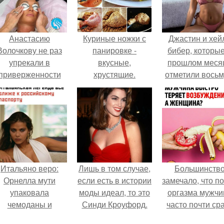
Анастасию
Куриные ножки с
Джастин и хей
Волочкову не раз
панировке -
бибер, которые
упрекали в
вкусные,
прошлом меся
приверженности
хрустящие.
отметили вось
старевшим бьюти -
годовщину
процедурам.
помолвки, пока
новые фото 
совместного
отдыха.
Итальяно веро:
Лишь в том случае,
Большинств
Орнелла мути
если есть в истории
замечало, что п
упаковала
моды идеал, то это
оргазма мужчи
чемоданы и
Синди Кроуфорд.
часто почти ср
готовится
теряет