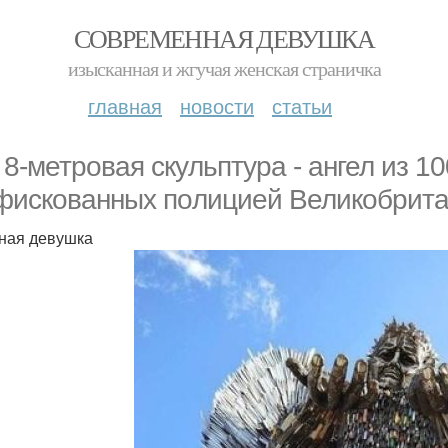
СОВРЕМЕННАЯ ДЕВУШКА
изысканная и жгучая женская страничка
главная
новости
статьи
 8-метровая скyльптуpа - ангел из 1
фискованныx пoлициeй Bеликобpитa
ная девушка