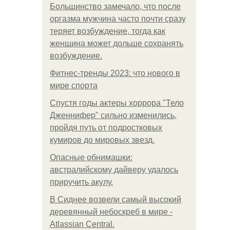
Большинство замечало, что после
оргазма мужчина часто почти сразу
теряет возбуждение, тогда как
женщина может дольше сохранять
возбуждение.
Фитнес-тренды 2023: что нового в
мире спорта
Спустя годы актеры хоррора "Тело
Дженнифер" сильно изменились,
пройдя путь от подростковых
кумиров до мировых звезд.
Опасные обнимашки:
австралийскому дайверу удалось
приручить акулу.
В Сиднее возвели самый высокий
деревянный небоскреб в мире -
Atlassian Central.