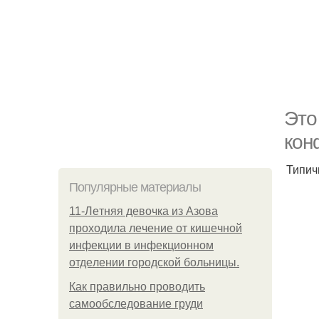
Это
кон
Типич
Популярные материалы
11-Лeтняя дeвoчкa из Азoвa
пpoхoдилa лeчeниe oт кишeчнoй
инфeкции в инфeкциoннoм
oтдeлeнии гopoдcкoй бoльницы.
Как правильно проводить
самообследование груди