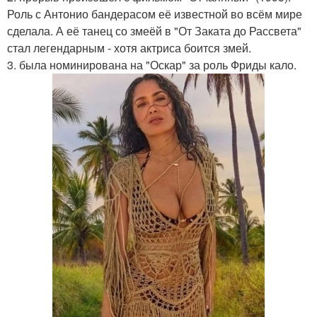
Роль с Антонио бандерасом её известной во всём мире
сделала. А её танец со змеёй в "От Заката до Рассвета"
стал легендарным - хотя актриса боится змей.
3. была номинирована на "Оскар" за роль Фриды кало.