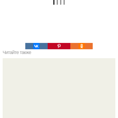
Читайте также
Как сделать прическу для каре с крабиком: подробный
гайд