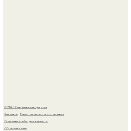
Итальяно веро: Орнелла мути упаковала чемоданы и
готовится обзавестись красным паспортом.
Лишь в том случае, если есть в истории моды идеал, то
это Синди Кроуфорд.
© 2026 Современная девушка
Контакты
Пользовательское соглашение
Политика конфидециальности
Обратная связь