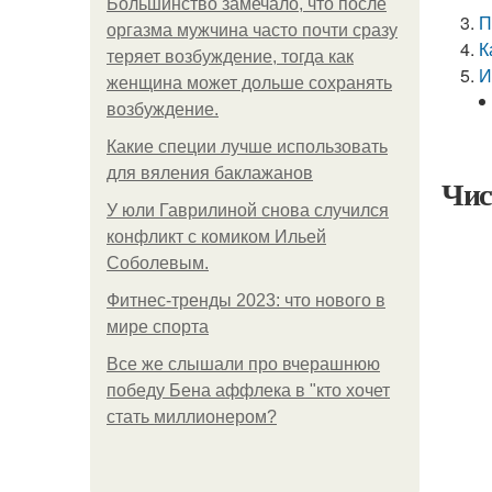
Большинство замечало, что после
П
оргазма мужчина часто почти сразу
К
теряет возбуждение, тогда как
И
женщина может дольше сохранять
возбуждение.
Какие специи лучше использовать
для вяления баклажанов
Чис
У юли Гаврилиной снова случился
конфликт с комиком Ильей
Соболевым.
Фитнес-тренды 2023: что нового в
мире спорта
Все же слышали про вчерашнюю
победу Бена аффлека в "кто хочет
стать миллионером?