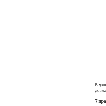
В дан
держа
7 пр