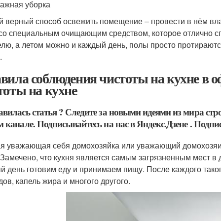
лажная уборка
 верный способ освежить помещение – провести в нём вла
со специальным очищающим средством, которое отлично сп
елю, а летом можно и каждый день, полы просто протирают
.
вила соблюдения чистоты на кухне в о
тоты на кухне
вилась статья ? Следите за новыми идеями из мира стро
 канале. Подписывайтесь на нас в Яндекс.Дзене . Подпис
я уважающая себя домохозяйка или уважающий домохозяин
 Замечено, что кухня является самым загрязненным мест в 
й день готовим еду и принимаем пищу. После каждого таког
дов, капель жира и многого другого.