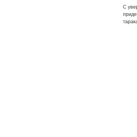
С уве
приде
тарак