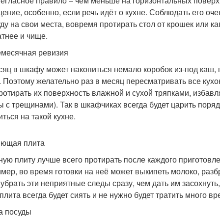
негласное правило – чем меньше на горизонтальных поверх
ение, особенно, если речь идёт о кухне. Соблюдать его оче
уду на свои места, вовремя протирать стол от крошек или ка
атнее и чище.
емесячная ревизия
сяц в шкафу может накопиться немало коробок из-под каш, п
. Поэтому желательно раз в месяц пересматривать все кух
протирать их поверхность влажной и сухой тряпками, избав
ы с трещинами). Так в шкафчиках всегда будет царить поряд
иться на такой кухне.
яющая плита
ную плиту лучше всего протирать после каждого приготовле
мер, во время готовки на неё может выкипеть молоко, разб
 убрать эти неприятные следы сразу, чем дать им засохнуть,
 плита всегда будет сиять и не нужно будет тратить много в
ра посуды