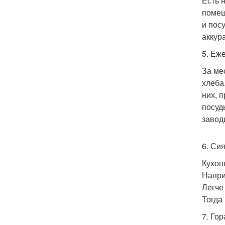
Есть 
помещ
и пос
аккур
5. Еж
За ме
хлеба
них, 
посуд
завод
6. Си
Кухон
Напри
Легче
Тогда
7. Го