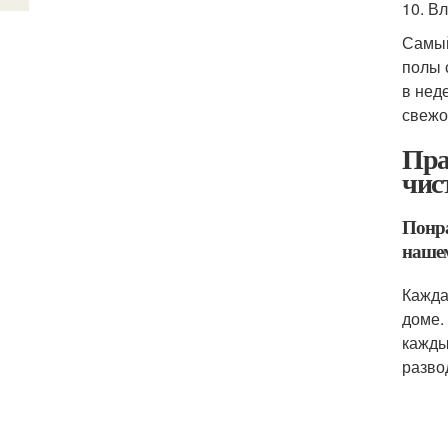
10. В
Самый
полы 
в нед
свежо
Пра
чис
Понра
нашем
Кажда
доме.
кажды
разво