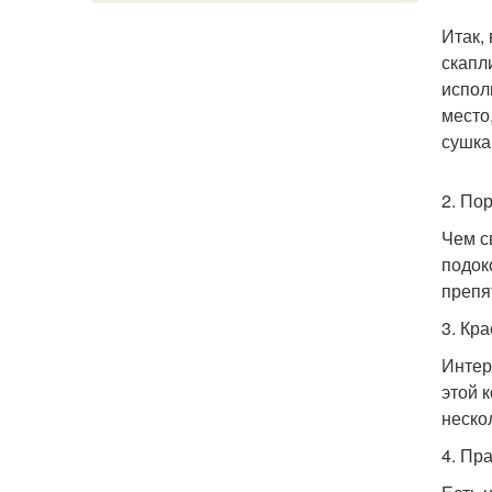
Итак,
скапл
испол
место
сушка
2. По
Чем с
подок
препя
3. Кр
Интер
этой 
неско
4. Пр