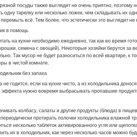
грязной посуды также выглядит не очень приятно, поэтому н
ь одну тарелку или несколько ложек, чем складывать их одн
 перемыть всё. Тем более, что эстетически это выглядит не 
ник в помощь
тать на кухне необходимо ежедневно, так как во время гото
 крошки, семена с овощей). Некоторые хозяйки берутся за в
льно. Так мусор не будет разноситься по всей квартире, к 
ры в чистой комнате.
лодильник без запаха
а не годится, если на кухне чисто, а из холодильника доно
о эффекта нужно вовремя выбрасывать пропавшие продукт
ачивать колбасу, салаты и другие продукты (блюда) в пищев
 периодически протирать полочки холодильника влажной тря
иться несколько таблеток активированного угля или щепотк
вить их в холодильник, как через несколько часов можно бу