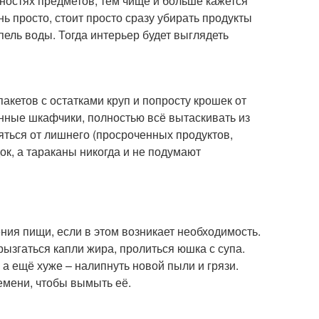
ностях предметов, тем чище и больше кажется
нь просто, стоит просто сразу убирать продукты
пель воды. Тогда интерьер будет выглядеть
акетов с остатками круп и попросту крошек от
онные шкафчики, полностью всё вытаскивать из
ляться от лишнего (просроченных продуктов,
ок, а тараканы никогда и не подумают
ния пищи, если в этом возникает необходимость.
рызгаться капли жира, пролиться юшка с супа.
 а ещё хуже – налипнуть новой пыли и грязи.
ремени, чтобы вымыть её.