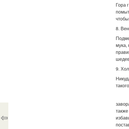
Гора 
помыт
чтобы
8. Ве
Подме
мука,
прави
шедев
9. Хо
Никуд
таког
завор
также
⇦
избав
поста