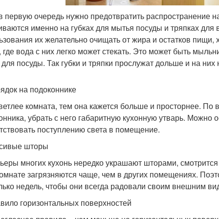
 в первую очередь нужно предотвратить распространение н
иваются именно на губках для мытья посуды и тряпках для 
ьзования их желательно очищать от жира и остатков пищи, 
, где вода с них легко может стекать. Это может быть мыль
 для посуды. Так губки и тряпки прослужат дольше и на них
рядок на подоконнике
ветлее комната, тем она кажется больше и просторнее. По 
онника, убрать с него габаритную кухонную утварь. Можно 
тствовать поступлению света в помещение.
асивые шторы
ьеры многих кухонь нередко украшают шторами, смотрится 
комнате загрязняются чаще, чем в других помещениях. Поэ
лько недель, чтобы они всегда радовали своим внешним ви
авило горизонтальных поверхностей