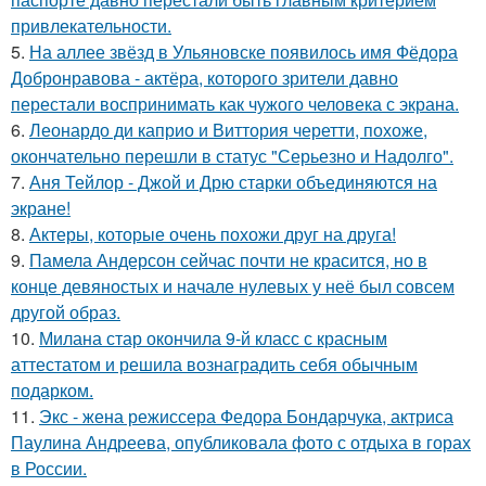
привлекательности.
5.
На аллее звёзд в Ульяновске появилось имя Фёдора
Добронравова - актёра, которого зрители давно
перестали воспринимать как чужого человека с экрана.
6.
Леонардо ди каприо и Виттория черетти, похоже,
окончательно перешли в статус "Серьезно и Надолго".
7.
Аня Тейлор - Джой и Дрю старки объединяются на
экране!
8.
Актеры, которые очень похожи друг на друга!
9.
Памела Андерсон сейчас почти не красится, но в
конце девяностых и начале нулевых у неё был совсем
другой образ.
10.
Милана стар окончила 9-й класс с красным
аттестатом и решила вознаградить себя обычным
подарком.
11.
Экс - жена режиссера Федора Бондарчука, актриса
Паулина Андреева, опубликовала фото с отдыха в горах
в России.