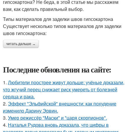
гипсокартона? Не беда, в этой статье мы расскажем
вам, как сделать правильный выбор.
Типы материалов для заделки швов гипсокартона
Существует несколько типов материалов для заделки
швов гипсокартона:
читать дальше →
Последние обновления на сайте:
1.
Любители поострее живут дольше: учёные доказали,
что жгучий перец снижает риск умереть от болезней
сердца и рака.
2.
Эффект "Эльфийской" внешности: как похудение
изменило Дарину Эрвин.
3.
Умер режиссёр "Маски" и "царя скорпионов".
4.
Наталья Рудова вновь доказала, что цифры в
паспорте давно перестали быть главным критерием