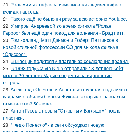
20.
Роль мамы стифлера изменила жизнь дженнифер
кулидж навсегда.
21.
Такого ещё не было ни разу за всю историю Youtube.
22.
У мирры Андреевой во время финала "Ролан
Гаррос" был ещё один повод для волнения - Брэд питт.
23.
Том холланд, Мэтт Дэймон и Роберт Паттинсон в
новой стильной фотосессии GQ для выхода фильма
"Одиссея"!
24.
В Швеции водителям платили за соблюдение правил.
25.
В 1993 году Calvin Klein отправили 18-летнюю Кейт
мосс и 20-летнего Марио сорренти на виргинские
острова.
26.
Александр Овечкин и Анастасия шубская поделились
кадрами с юбилея Сергея Жукова, который с размахом
отметил своё 50-летие.
27.
Антон Гусев с новым "Открытым Взглядом" после
пластики.
28.
"Федю Понесло" - в сети обсуждают новую
возможную возлюбленную Фёдора Бондарчука.