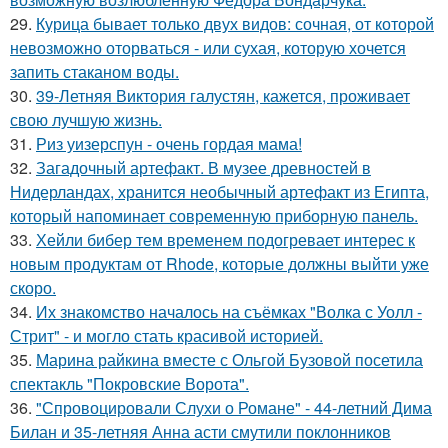
29.
Курица бывает только двух видов: сочная, от которой
невозможно оторваться - или сухая, которую хочется
запить стаканом воды.
30.
39-Летняя Виктория галустян, кажется, проживает
свою лучшую жизнь.
31.
Риз уизерспун - очень гордая мама!
32.
Загадочный артефакт. В музее древностей в
Нидерландах, хранится необычный артефакт из Египта,
который напоминает современную приборную панель.
33.
Хейли бибер тем временем подогревает интерес к
новым продуктам от Rhode, которые должны выйти уже
скоро.
34.
Их знакомство началось на съёмках "Волка с Уолл -
Стрит" - и могло стать красивой историей.
35.
Марина райкина вместе с Ольгой Бузовой посетила
спектакль "Покровские Ворота".
36.
"Спровоцировали Слухи о Романе" - 44-летний Дима
Билан и 35-летняя Анна асти смутили поклонников