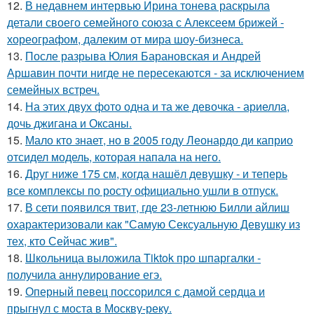
12.
В недавнем интервью Ирина тонева раскрыла
детали своего семейного союза с Алексеем брижей -
хореографом, далеким от мира шоу-бизнеса.
13.
После разрыва Юлия Барановская и Андрей
Аршавин почти нигде не пересекаются - за исключением
семейных встреч.
14.
На этих двух фото одна и та же девочка - ариелла,
дочь джигана и Оксаны.
15.
Мало кто знает, но в 2005 году Леонардо ди каприо
отсидел модель, которая напала на него.
16.
Друг ниже 175 см, когда нашёл девушку - и теперь
все комплексы по росту официально ушли в отпуск.
17.
В сети появился твит, где 23-летнюю Билли айлиш
охарактеризовали как "Самую Сексуальную Девушку из
тех, кто Сейчас жив".
18.
Школьница выложила Tiktok про шпаргалки -
получила аннулирование егэ.
19.
Оперный певец поссорился с дамой сердца и
прыгнул с моста в Москву-реку.