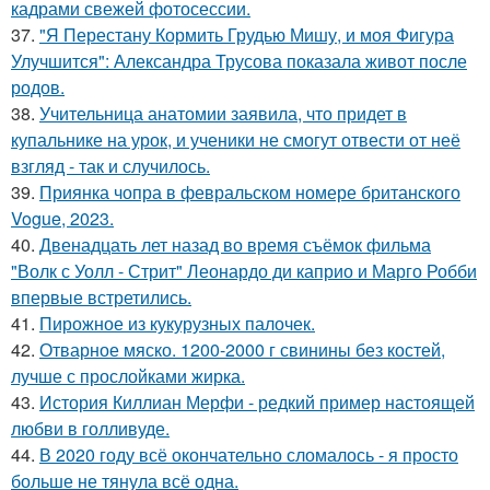
кадрами свежей фотосессии.
37.
"Я Перестану Кормить Грудью Мишу, и моя Фигура
Улучшится": Александра Трусова показала живот после
родов.
38.
Учительница анатомии заявила, что придет в
купальнике на урок, и ученики не смогут отвести от неё
взгляд - так и случилось.
39.
Приянка чопра в февральском номере британского
Vogue, 2023.
40.
Двенадцать лет назад во время съёмок фильма
"Волк с Уолл - Стрит" Леонардо ди каприо и Марго Робби
впервые встретились.
41.
Пирожное из кукурузных палочек.
42.
Отварное мяско. 1200-2000 г свинины без костей,
лучше с прослойками жирка.
43.
История Киллиан Мерфи - редкий пример настоящей
любви в голливуде.
44.
В 2020 году всё окончательно сломалось - я просто
больше не тянула всё одна.