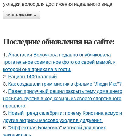
укладки волос для достижения идеального вида.
читать дальше →
Последние обновления на сайте:
1.
Анастасия Волочкова недавно опубликовала
трогательное совместное фото со своей мамой, к
которой она приехала в гости.
2.
Рацион 1400 калорий.
3.
Как создавали грим мистик в фильме "Люди Икс"?
4.
Павел прилучный решил закрыть тему домашнего
насилия, пустив в ход козырь из своего спортивного
прошлого.
5.
Новый тренд селебрити: почему Кристина асмус и
другие актрисы массово уходят в диджеинг.
6.
"Эффектная Бомбочка" могилой для двоих
закончилась.