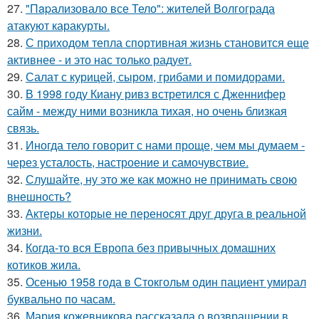
27.
"Пapализовало все Тело": жителей Волгограда
атакуют каракурты.
28.
С приходом тепла спортивная жизнь становится еще
активнее - и это нас только радует.
29.
Салат с курицей, сыром, грибами и помидорами.
30.
В 1998 году Киану ривз встретился с Дженнифер
сайм - между ними возникла тихая, но очень близкая
связь.
31.
Иногда тело говорит с нами проще, чем мы думаем -
через усталость, настроение и самочувствие.
32.
Слушайте, ну это же как можно не принимать свою
внешность?
33.
Актеры которые не переносят друг друга в реальной
жизни.
34.
Когда-то вся Европа без привычных домашних
котиков жила.
35.
Осенью 1958 года в Стокгольм один пациент умирал
буквально по часам.
36.
Мария кожевникова рассказала о возвращении в