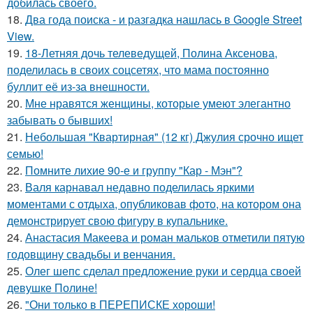
добилась своего.
18.
Два года поиска - и разгадка нашлась в Google Street
View.
19.
18-Летняя дочь телеведущей, Полина Аксенова,
поделилась в своих соцсетях, что мама постоянно
буллит её из-за внешности.
20.
Мне нравятся женщины, которые умеют элегантно
забывать о бывших!
21.
Небольшая "Квартирная" (12 кг) Джулия срочно ищет
семью!
22.
Помните лихие 90-е и группу "Кар - Мэн"?
23.
Валя карнавал недавно поделилась яркими
моментами с отдыха, опубликовав фото, на котором она
демонстрирует свою фигуру в купальнике.
24.
Анастасия Макеева и роман мальков отметили пятую
годовщину свадьбы и венчания.
25.
Олег шепс сделал предложение руки и сердца своей
девушке Полине!
26.
"Они только в ПЕРЕПИСКЕ хороши!