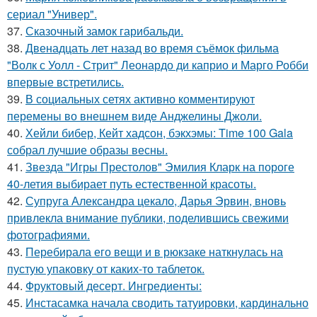
сериал "Универ".
37.
Сказочный замок гарибальди.
38.
Двенадцать лет назад во время съёмок фильма
"Волк с Уолл - Стрит" Леонардо ди каприо и Марго Робби
впервые встретились.
39.
В социальных сетях активно комментируют
перемены во внешнем виде Анджелины Джоли.
40.
Хейли бибер, Кейт хадсон, бэкхэмы: Time 100 Gala
собрал лучшие образы весны.
41.
Звезда "Игры Престолов" Эмилия Кларк на пороге
40-летия выбирает путь естественной красоты.
42.
Супруга Александра цекало, Дарья Эрвин, вновь
привлекла внимание публики, поделившись свежими
фотографиями.
43.
Перебирала его вещи и в рюкзаке наткнулась на
пустую упаковку от каких-то таблеток.
44.
Фруктовый десерт. Ингредиенты:
45.
Инстасамка начала сводить татуировки, кардинально