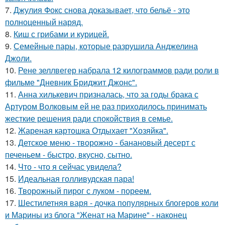
7.
Джулия Фокс снова доказывает, что бельё - это
полноценный наряд.
8.
Киш с грибами и курицей.
9.
Семейные пары, которые разрушила Анджелина
Джоли.
10.
Рене зеллвегер набрала 12 килограммов ради роли в
фильме "Дневник Бриджит Джонс".
11.
Анна хилькевич призналась, что за годы брака с
Артуром Волковым ей не раз приходилось принимать
жесткие решения ради спокойствия в семье.
12.
Жареная картошка Отдыхает "Хозяйка".
13.
Детское меню - творожно - банановый десерт с
печеньем - быстро, вкусно, сытно.
14.
Что - что я сейчас увидела?
15.
Идеальная голливудская пара!
16.
Творожный пирог с луком - пореем.
17.
Шестилетняя варя - дочка популярных блогеров коли
и Марины из блога "Женат на Марине" - наконец