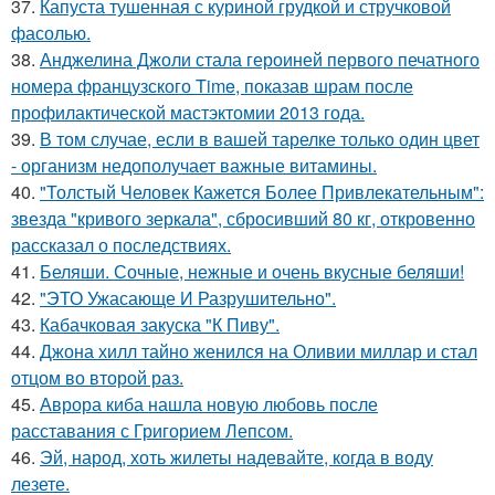
37.
Капуста тушенная с куриной грудкой и стручковой
фасолью.
38.
Анджелина Джоли стала героиней первого печатного
номера французского Time, показав шрам после
профилактической мастэктомии 2013 года.
39.
В том случае, если в вашей тарелке только один цвет
- организм недополучает важные витамины.
40.
"Толстый Человек Кажется Более Привлекательным":
звезда "кривого зеркала", сбросивший 80 кг, откровенно
рассказал о последствиях.
41.
Беляши. Сочные, нежные и очень вкусные беляши!
42.
"ЭТО Ужасающе И Разрушительно".
43.
Кабачковая закуска "К Пиву".
44.
Джона хилл тайно женился на Оливии миллар и стал
отцом во второй раз.
45.
Аврора киба нашла новую любовь после
расставания с Григорием Лепсом.
46.
Эй, народ, хоть жилеты надевайте, когда в воду
лезете.