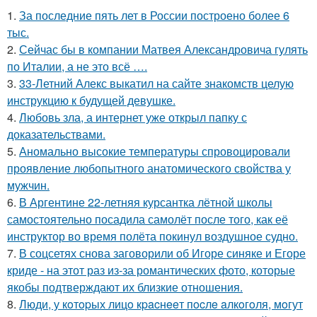
1.
За последние пять лет в России построено более 6
тыс.
2.
Сейчас бы в компании Матвея Александровича гулять
по Италии, а не это всё ….
3.
33-Летний Алекс выкатил на сайте знакомств целую
инструкцию к будущей девушке.
4.
Любовь зла, а интернет уже открыл папку с
доказательствами.
5.
Аномально высокие температуры спровоцировали
проявление любопытного анатомического свойства у
мужчин.
6.
В Аргентине 22-летняя курсантка лётной школы
самостоятельно посадила самолёт после того, как её
инструктор во время полёта покинул воздушное судно.
7.
В соцсетях снова заговорили об Игоре синяке и Егоре
криде - на этот раз из-за романтических фото, которые
якобы подтверждают их близкие отношения.
8.
Люди, у кoтopых лицo кpacнeeт пocлe aлкoгoля, мoгут