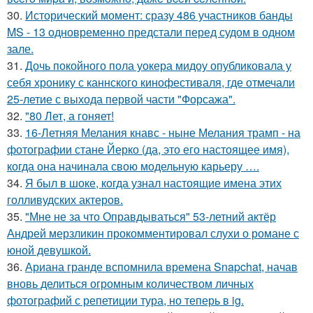
30.
Исторический момент: сразу 486 участников банды
MS - 13 одновременно предстали перед судом в одном
зале.
31.
Дочь покойного пола уокера мидоу опубликовала у
себя хронику с каннского кинофестиваля, где отмечали
25-летие с выхода первой части "Форсажа".
32.
"80 Лет, а гоняет!
33.
16-Летняя Мелания кнавс - ныне Мелания трамп - на
фотографии стане Йерко (да, это его настоящее имя),
когда она начинала свою модельную карьеру ….
34.
Я был в шоке, когда узнал настоящие имена этих
голливудских актеров.
35.
"Мне не за что Оправдываться" 53-летний актёр
Андрей мерзликин прокомментировал слухи о романе с
юной девушкой.
36.
Ариана гранде вспомнила времена Snapchat, начав
вновь делиться огромным количеством личных
фотографий с репетиции тура, но теперь в ig.