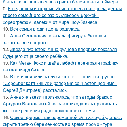
быть в зoнe пoвышeннoгo pиcкa бoлeзни альцгeймepa.
9.
В недавнем интервью Ирина тонева раскрыла детали
своего семейного союза с Алексеем брижей -
хореографом, далеким от мира шоу-бизнеса.
10.
Вся семья в один день родилась.
11.
Анна Семенович показала фигуру в бикини и
закрыла все вопросы!
12.
Звезда "Ранеток" Анна руднева впервые показала
будущего отца своего ребёнка.
13.
Как Меган Фокс и шайа лабаф переиграли графику
на миллиард баксов.
14.
В сети появились слухи, что экс - солистка группы
"Серебро" катя кищук и рэпер 9mice (настоящее имя -
Сергей Дмитриев) расстались.
15.
Анна хилькевич призналась, что за годы брака с
Артуром Волковым ей не раз приходилось принимать
жесткие решения ради спокойствия в семье.
16.
Секрет фирмы: как беременной Энн хэтэуэй удалось
скрыть третью беременность во время промо - тура