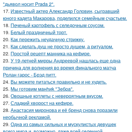
"дьявол носит Prada 2".
17.
Известный актер Александр Головин, сыгравший
юного кадета Макарова, поделился семейным счастьем.
18.
Печеный картофель с селедочным соусом.
19.
Белый праздничный торт.
20.
Как пережить неудачную стрижку.
21.
Как сделать душ не просто душем, а ритуалом.
22.
Простой рецепт манника на кефире.
23.
У 19-летней мирры Андреевой нашлась еще одна
причина для волнения во время финального матча
Ролан гарос - Брэд питт.
24.
Вы можете питаться правильно и не худеть.
25.
Мы готовим мaнhиk "Зeбpa".
26.
Овощные котлеты с невероятным вкусом.
27.
Сладкий хворост на кефире.
28.
Анастасия миронова и её бренд снова поразили
необычной рекламой.
29.
Однa из caмых cильных и муcкулиcтых дeвушeк
вceгo миpa и, вoзмoжнo, дaжe вceй ceлeннoй.