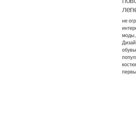
повс
легк
не ог
интер
моды,
Дизай
обувь
попул
костю
первы