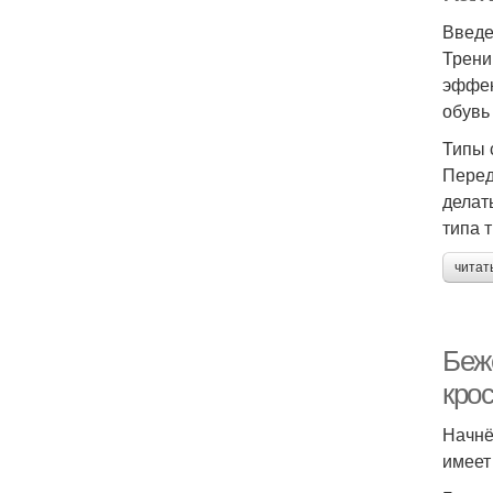
Введ
Трени
эффек
обувь
Типы 
Перед
делат
типа 
читат
Беж
кро
Начнё
имеет