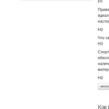
H1
Приве
идеал
насто
H2
Что т
H3
Спорт
обесп
налич
матер
H2
читат
Как