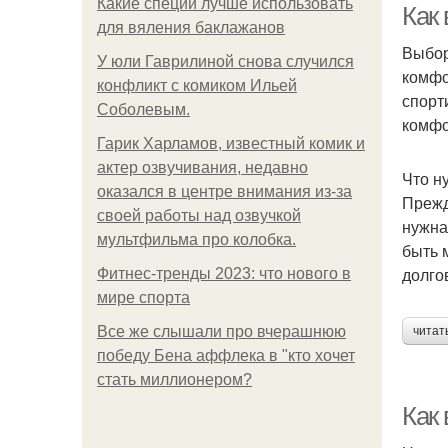
Какие специи лучше использовать
Как
для вяления баклажанов
Выбор
У юли Гаврилиной снова случился
комфо
конфликт с комиком Ильей
спорт
Соболевым.
комфо
Гарик Харламов, известный комик и
актер озвучивания, недавно
Что н
оказался в центре внимания из-за
Прежд
своей работы над озвучкой
нужна
мультфильма про колобка.
быть 
долго
Фитнес-тренды 2023: что нового в
мире спорта
Все же слышали про вчерашнюю
читат
победу Бена аффлека в "кто хочет
стать миллионером?
Как