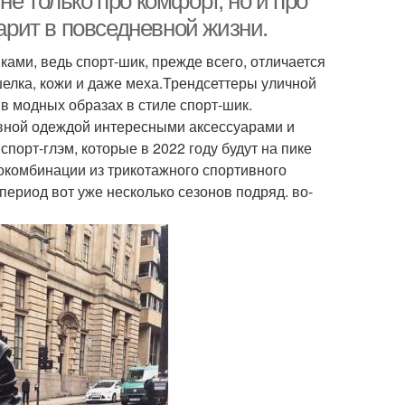
е только про комфорт, но и про
дарит в повседневной жизни.
ами, ведь спорт-шик, прежде всего, отличается
шелка, кожи и даже меха.Трендсеттеры уличной
в модных образах в стиле спорт-шик.
вной одеждой интересными аксессуарами и
порт-глэм, которые в 2022 году будут на пике
окомбинации из трикотажного спортивного
ериод вот уже несколько сезонов подряд. во-