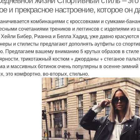
едневной жизни Спортивный стиль – это н
ое и прекрасное настроение, которое он 
раничивается комбинациями с кроссовками и сумками-бананк
есными сочетаниями треников и леггинсов с изделиями из 
 Хейли Бибер, Рианна и Белла Хадид, уже давно красуются 
неры и стилисты предлагают дополнять аутфиты со спорти
ю. Предлагаем вашему вниманию 5 крутых образов в стиле с
ярности. трикотажный костюм + джорданы + стеганое пальт
ма и массивных ботинок очень популярны в осенне-зимний п
х, это комфортно. во-вторых, стильно.