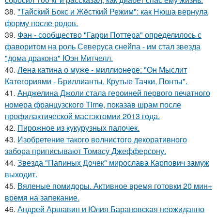
38.
"Тайский Бокс и Жёсткий Режим": как Нюша вернула
форму после родов.
39.
Фан - сообщество "Гарри Поттера" определилось с
фаворитом на роль Северуса снейпа - им стал звезда
"дома дракона" Юэн Митчелл.
40.
Лена катина о муже - миллионере: "Он Мыслит
Категориями - Бриллианты, Крутые Тачки, Понты".
41.
Анджелина Джоли стала героиней первого печатного
номера французского Time, показав шрам после
профилактической мастэктомии 2013 года.
42.
Пирожное из кукурузных палочек.
43.
Изобретение такого волнистого декоративного
забора приписывают Томасу Джефферсону.
44.
Звезда "Папиных Дочек" мирослава Карпович замуж
выходит.
45.
Вяленые помидоры. Активное время готовки 20 мин+
время на запекание.
46.
Андрей Аршавин и Юлия Барановская неожиданно