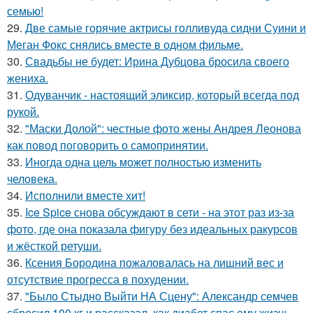
семью!
29.
Две самые горячие актрисы голливуда сидни Суини и
Меган Фокс снялись вместе в одном фильме.
30.
Свадьбы не будет: Ирина Дубцова бросила своего
жениха.
31.
Одуванчик - настоящий эликсир, который всегда под
рукой.
32.
"Маски Долой": честные фото жены Андрея Леонова
как повод поговорить о самопринятии.
33.
Иногда одна цель может полностью изменить
человека.
34.
Исполнили вместе хит!
35.
Ice Spice снова обсуждают в сети - на этот раз из-за
фото, где она показала фигуру без идеальных ракурсов
и жёсткой ретуши.
36.
Ксения Бородина пожаловалась на лишний вес и
отсутствие прогресса в похудении.
37.
"Было Стыдно Выйти НА Сцену": Александр семчев
сбросил 100 кг и рассказал, как диабет спас ему жизнь.