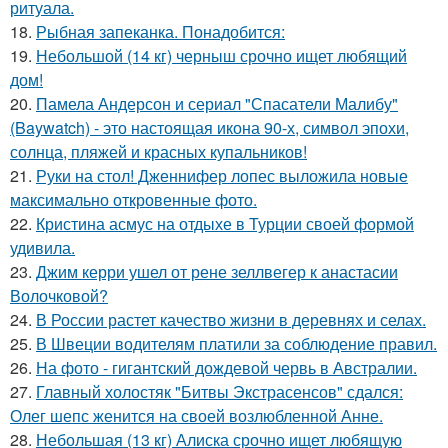
ритуала.
18.
Рыбная запеканка. Понадобится:
19.
Небольшой (14 кг) черныш срочно ищет любящий
дом!
20.
Памела Андерсон и сериал "Спасатели Малибу"
(Baywatch) - это настоящая икона 90-х, символ эпохи,
солнца, пляжей и красных купальников!
21.
Руки на стол! Дженнифер лопес выложила новые
максимально откровенные фото.
22.
Кристина асмус на отдыхе в Турции своей формой
удивила.
23.
Джим керри ушел от рене зеллвегер к анастасии
Волочковой?
24.
В России растет качество жизни в деревнях и селах.
25.
В Швеции водителям платили за соблюдение правил.
26.
На фото - гигантский дождевой червь в Австралии.
27.
Главный холостяк "Битвы Экстрасенсов" сдался:
Олег шепс женится на своей возлюбленной Анне.
28.
Небольшая (13 кг) Алиска срочно ищет любящую