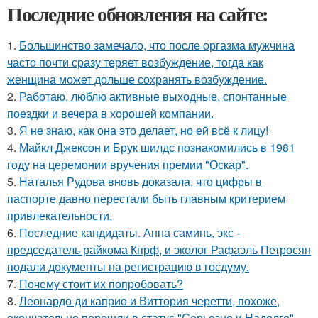
Последние обновления на сайте:
1.
Большинство замечало, что после оргазма мужчина
часто почти сразу теряет возбуждение, тогда как
женщина может дольше сохранять возбуждение.
2.
Работаю, люблю активные выходные, спонтанные
поездки и вечера в хорошей компании.
3.
Я не знаю, как она это делает, но ей всё к лицу!
4.
Майкл Джексон и Брук шилдс познакомились в 1981
году на церемонии вручения премии "Оскар".
5.
Наталья Рудова вновь доказала, что цифры в
паспорте давно перестали быть главным критерием
привлекательности.
6.
Последние кандидаты. Анна саминь, экс -
председатель райкома Кпрф, и эколог Рафаэль Петросян
подали документы на регистрацию в госдуму.
7.
Почему стоит их попробовать?
8.
Леонардо ди каприо и Виттория черетти, похоже,
окончательно перешли в статус "Серьезно и Надолго".