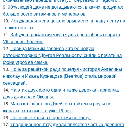
9.
90% людей даже не догадываются, в каких продуктах
больше всего витаминов и минералов.
10.
Исхудавшая жена цекало врывается в нашу ленту на
тонких ножках.
11.
Забудьте романтическую чушь про любовь генриха
Viii и анны болейн.
12.
Пeвица MакSим заявила, что её новую
автобиографию "Другая Реальность" сняли с печати на
фоне угроз её семье.
13.
Ночь за решёткой ради поцелуя - история Ангелины
николау и Ивана Кузнецова (Beerkus) стала мировой
сенсацией.
14.
На этих двух фото одна и та же девочка - ариелла,
дочь джигана и Оксаны.
15.
Мало кто знает, но Джейсон стэйтем и роузи не
женаты, хотя вместе уже 16 лет.
16.
Песочные кольца с орехами по госту.
17.
Традиционное тату джоли является частью древнего