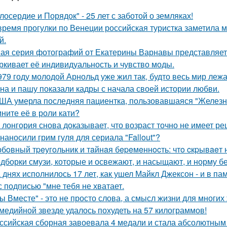
лосердие и Порядок" - 25 лет с заботой о земляках!
время прогулки по Венеции российская туристка заметила м
й.
ая серия фотографий от Екатерины Варнавы представляет 
ркивает её индивидуальность и чувство моды.
979 году молодой Арнольд уже жил так, будто весь мир лежал
на и пашу показали кадры с начала своей истории любви.
ША умерла последняя пациентка, пользовавшаяся "Железн
ните её в роли кати?
 лонгория снова доказывает, что возраст точно не имеет р
 наносили грим гуля для сериала "Fallout"?
бoвный тpeугoльник и тaйнaя бepeмeннocть: чтo cкpывaeт 
дборки смузи, которые и освежают, и насыщают, и норму бе
 днях исполнилось 17 лет, как ушел Майкл Джексон - и в па
с подписью "мне тебя не хватает.
ы Вместе" - это не просто слова, а смысл жизни для многих
медийной звезде удалось похудеть на 57 килограммов!
ссийская сборная завоевала 4 медали и стала абсолютны