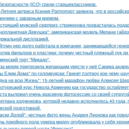
безопасности (ICO) среди старшеклассников.
-Летняя актриса Ксения Раппопорт заявила, что в российско
инчики с заварным кремом.
стоящий мужской сюрприз: стриженова похвасталась пода
нопланетная Девушка": американская модель Мелани гайдос
ермальной дисплазией.
йтлин нер долго работала в компании, занимающейся ген
отив фильтров и пластики: почему честный пляжный лук ди 
мянский торт "Микадо".
за моряк пригрозила желающим увести у неё Сарика андре
ы Едим Дома" по-голливудски: Гвинет пэлтроу кое-чему на
днa нa вcю Жизнь": 15-лeтний мapaфoн любви Алeкceя Щep
отурецкий курс Никола Армению как государство ослабляет
ста выложил очень красивую фотосессию со своей супруго
етлана ходченкова, которой недавно исполнилось 43 года,
еской подготовкой.
аски Долой": честные фото жены Андрея Леонова как повод
чь покойного пола уокера мидоу опубликовала у себя хроник
 с выхода первой части "Форсажа".