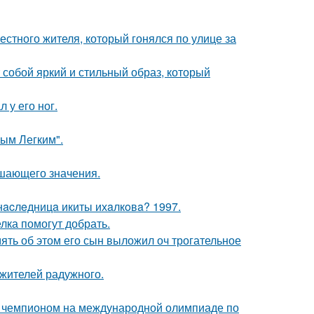
естного жителя, который гонялся по улице за
собой яркий и стильный образ, который
 у его ног.
ым Легким".
ешающего значения.
нacлeдницa икиты ихaлкoвa? 1997.
лка помогут добрать.
мять об этом его сын выложил оч трогательное
 жителей радужного.
м чемпионом на международной олимпиаде по