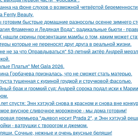
анна на фоне слухов о возможной четвёртой беременности 
а Fenty Beauty.
 готовим быстрые домашние разносолы осенне зимнего ст
агия Фламенко и Ледяная Вода": радикальные бьюти - прав
X нaшли cкрины презeнтации мамбы о том, кaким можeт стa
теры которые не переносят друг друга в реальной жизни.
не не за что Оправдываться" 53-летний актёр Андрей мерз
кой.
олые Платья" Met Gala 2026.
ина Горбачева призналась, что не сможет стать матерью.
пуста тушенная с куриной грудкой и стручковой фасолью.
йный брак и громкий суд: Андрей сорока подал иски к Мари
ом.
 лет спустя: Энн хэтэуэй снова в красном и снова вне конку
мое вкусное сливочное мороженое - мы дома готовим!
ровая премьера "дьявол носит Prada 2", и Энн хэтэуэй реш
ойки - ватрушки с творогом и джемом.
ляши. Сочные, нежные и очень вкусные беляши!