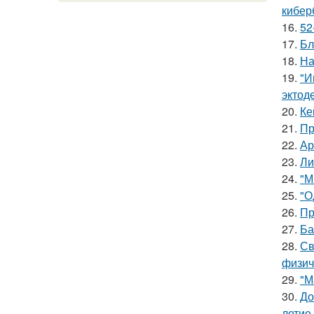
кибер
16.
52
17.
Бл
18.
На
19.
"И
эктод
20.
Ке
21.
Пр
22.
Ар
23.
Ли
24.
"М
25.
"О
26.
Пр
27.
Ба
28.
Св
физич
29.
"М
30.
До
летие