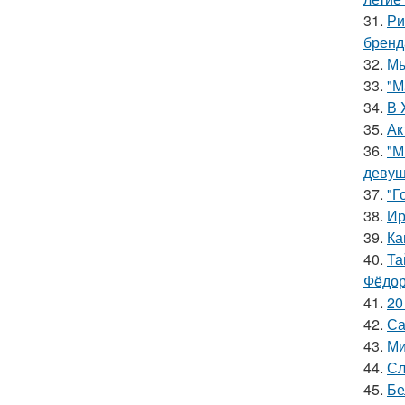
31.
Ри
бренд
32.
Мы
33.
"М
34.
В 
35.
Ак
36.
"М
девуш
37.
"Г
38.
Ир
39.
Ка
40.
Та
Фёдор
41.
20
42.
Са
43.
Ми
44.
Сл
45.
Бе