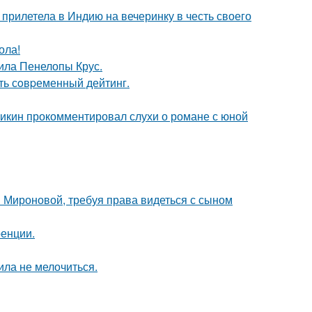
прилетела в Индию на вечеринку в честь своего
ола!
ила Пенелопы Крус.
ть сoвpеменный дейтинг.
ликин прокомментировал слухи о романе с юной
и Мироновой, требуя права видеться с сыном
ренции.
ила не мелочиться.