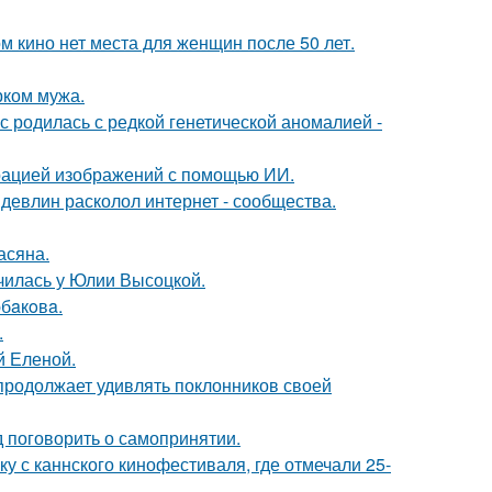
м кино нет места для женщин после 50 лет.
рком мужа.
 родилась с редкой генетической аномалией -
ерацией изображений с помощью ИИ.
девлин расколол интернет - сообщества.
асяна.
училась у Юлии Высоцкой.
бaкoвa.
.
й Еленой.
 продолжает удивлять поклонников своей
 поговорить о самопринятии.
у с каннского кинофестиваля, где отмечали 25-