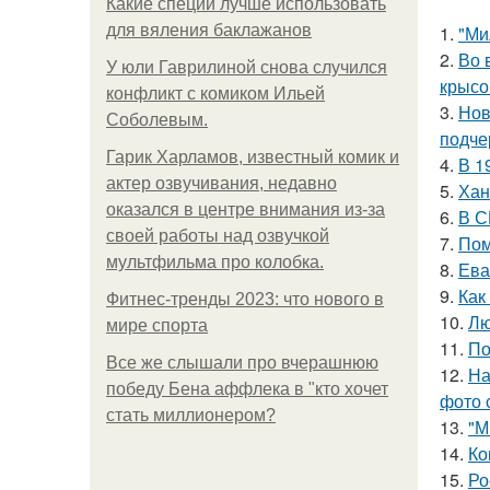
Какие специи лучше использовать
для вяления баклажанов
1.
"Ми
2.
Во 
У юли Гаврилиной снова случился
крысо
конфликт с комиком Ильей
3.
Нов
Соболевым.
подче
Гарик Харламов, известный комик и
4.
В 1
актер озвучивания, недавно
5.
Хан
оказался в центре внимания из-за
6.
В С
своей работы над озвучкой
7.
Пом
мультфильма про колобка.
8.
Ева
9.
Как
Фитнес-тренды 2023: что нового в
10.
Лю
мире спорта
11.
По
Все же слышали про вчерашнюю
12.
На
победу Бена аффлека в "кто хочет
фото 
стать миллионером?
13.
"М
14.
Ко
15.
Ро