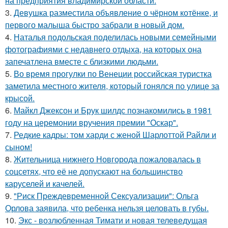
на предприятия владимирской области.
3.
Девушка разместила объявление о чёрном котёнке, и
первого малыша быстро забрали в новый дом.
4.
Наталья подольская поделилась новыми семейными
фотографиями с недавнего отдыха, на которых она
запечатлена вместе с близкими людьми.
5.
Во время прогулки по Венеции российская туристка
заметила местного жителя, который гонялся по улице за
крысой.
6.
Майкл Джексон и Брук шилдс познакомились в 1981
году на церемонии вручения премии "Оскар".
7.
Редкие кадры: том харди с женой Шарлоттой Райли и
сыном!
8.
Жительница нижнего Новгорода пожаловалась в
соцсетях, что её не допускают на большинство
каруселей и качелей.
9.
"Риск Преждевременной Сексуализации": Ольга
Орлова заявила, что ребенка нельзя целовать в губы.
10.
Экс - возлюбленная Тимати и новая телеведущая