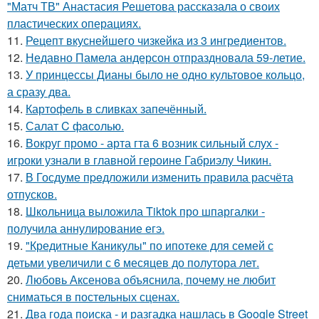
"Матч ТВ" Анастасия Решетова рассказала о своих
пластических операциях.
11.
Рецепт вкуснейшего чизкейка из 3 ингредиентов.
12.
Недавно Памела андерсон отпраздновала 59-летие.
13.
У принцессы Дианы было не одно культовое кольцо,
а сразу два.
14.
Картофель в сливках запечённый.
15.
Салат C фaсoлью.
16.
Вокруг промо - арта гта 6 возник сильный слух -
игроки узнали в главной героине Габриэлу Чикин.
17.
В Госдуме пpeдложили изменить пpaвила расчёта
отпусков.
18.
Школьница выложила Tiktok про шпаргалки -
получила аннулирование егэ.
19.
"Кредитные Каникулы" по ипотеке для семей с
детьми увеличили с 6 месяцев до полутора лет.
20.
Любовь Аксенова объяснила, почему не любит
сниматься в постельных сценах.
21.
Два года поиска - и разгадка нашлась в Google Street