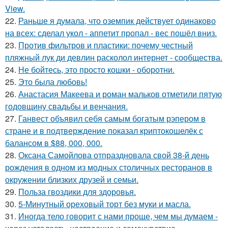
View.
22.
Раньше я думала, что оземпик действует одинаково
на всех: сделал укол - аппетит пропал - вес пошёл вниз.
23.
Против фильтров и пластики: почему честный
пляжный лук ди девлин расколол интернет - сообщества.
24.
Не бойтесь, это просто кошки - оборотни.
25.
Это была любовь!
26.
Анастасия Макеева и роман мальков отметили пятую
годовщину свадьбы и венчания.
27.
Ганвест объявил себя самым богатым рэпером в
стране и в подтверждение показал криптокошелёк с
балансом в $88, 000, 000.
28.
Оксана Самойлова отпраздновала свой 38-й день
рождения в одном из модных столичных ресторанов в
окружении близких друзей и семьи.
29.
Польза гвоздики для здоровья.
30.
5-Минутный ореховый торт без муки и масла.
31.
Иногда тело говорит с нами проще, чем мы думаем -