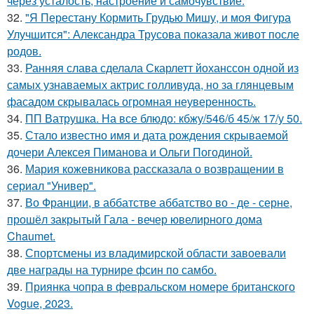
через усталость, настроение и самочувствие.
32.
"Я Перестану Кормить Грудью Мишу, и моя Фигура
Улучшится": Александра Трусова показала живот после
родов.
33.
Ранняя слава сделала Скарлетт йоханссон одной из
самых узнаваемых актрис голливуда, но за глянцевым
фасадом скрывалась огромная неуверенность.
34.
ПП Ватрушка. На все блюдо: кбжу/546/б 45/ж 17/у 50.
35.
Стало известно имя и дата рождения скрываемой
дочери Алексея Пиманова и Ольги Погодиной.
36.
Мария кожевникова рассказала о возвращении в
сериал "Универ".
37.
Во Франции, в аббатстве аббатство во - де - серне,
прошёл закрытый Гала - вечер ювелирного дома
Chaumet.
38.
Спортсмены из владимирской области завоевали
две награды на турнире фсин по самбо.
39.
Приянка чопра в февральском номере британского
Vogue, 2023.