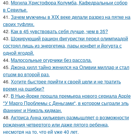
40.
Могила Христофора Колумба, Кафедральныи собор
в Севилье.
41.
Зачем мужчины в XIX веке делали разрез на пятке на
своих туфлях.
42.
Как в 45 чувствовать себя лучше, чем в 35?
43.
Шокирующий рацион фигуристки перед олимпиадой
состоял лишь из энергетика, пары конфет и йогурта с
одной ягодой.
44.
Малосольные огурчики без рассола.
45.
Джона хилл тайно женился на Оливии миллар и стал
отцом во второй раз.
46.
Хотите быстрее прийти к своей цели и не тратить
время на ошибки?
47.
В Нью-йорке прошла премьера нового сериала Apple
"У Марго Проблемы с Деньгами", в котором сыграли эль
фаннинг и Николь кидман.
48.
Актриса Анна хилькевич размышляет о возможности
рождения четвертого или даже пятого ребенка,
несмотря на то, что ей уже 40 лет.