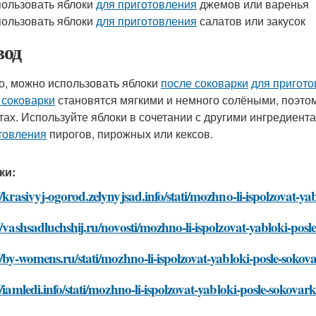
ользовать яблоки
для приготовления
джемов или варенья
ользовать яблоки
для приготовления
салатов или закусок
од
то, можно использовать яблоки
после соковарки
для пригот
 соковарки
становятся мягкими и немного солёными, поэто
тах. Используйте яблоки в сочетании с другими ингредиент
товления
пирогов, пирожных или кексов.
ки:
//krasivyj-ogorod.zelynyjsad.info/stati/mozhno-li-ispolzovat-ya
//vashsadluchshij.ru/novosti/mozhno-li-ispolzovat-yabloki-posl
//by-womens.ru/stati/mozhno-li-ispolzovat-yabloki-posle-sokova
//iamledi.info/stati/mozhno-li-ispolzovat-yabloki-posle-sokovar