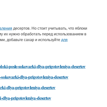
овления
десертов. Но стоит учитывать, что яблоки
му их нужно обработать перед использованием в
ами, добавьте сахар и используйте
для
bloki-posle-sokovarki-dlya-prigotovleniya-desertov
e-sokovarki-dlya-prigotovleniya-desertov
rki-dlya-prigotovleniya-desertov
ki-dlya-prigotovleniya-desertov