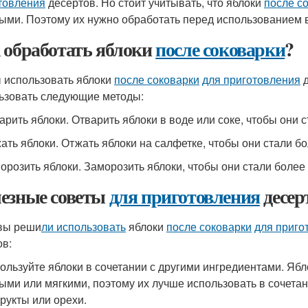
товления
десертов. Но стоит учитывать, что яблоки
после с
ыми. Поэтому их нужно обработать перед использованием в
 обработать яблоки
после соковарки
?
 использовать яблоки
после соковарки
для приготовления
д
ьзовать следующие методы:
варить яблоки. Отварить яблоки в воде или соке, чтобы они 
жать яблоки. Отжать яблоки на салфетке, чтобы они стали б
морозить яблоки. Заморозить яблоки, чтобы они стали боле
езные советы
для приготовления
десер
вы реши
ли использовать
яблоки
после соковарки
для приго
ов:
пользуйте яблоки в сочетании с другими ингредиентами. Яб
ыми или мягкими, поэтому их лучше использовать в сочетан
рукты или орехи.