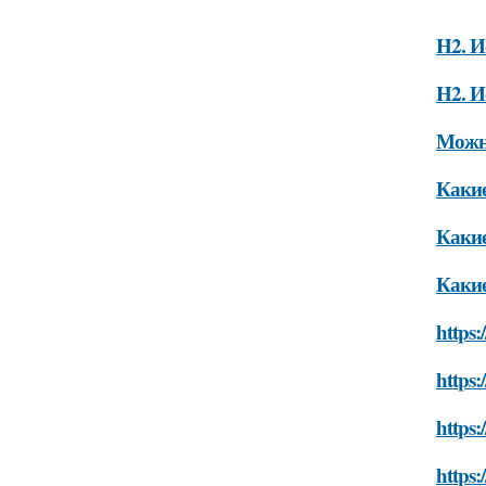
H2. И
H2. И
Можно
Какие
Какие
Какие
https:
https:
https:
https: