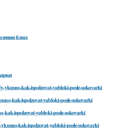
вления блюд
варки
ody-vkusno-kak-ispolzovat-yabloki-posle-sokovarki
kusno-kak-ispolzovat-yabloki-posle-sokovarki
sno-kak-ispolzovat-yabloki-posle-sokovarki
y-vkusno-kak-ispolzovat-yabloki-posle-sokovarki