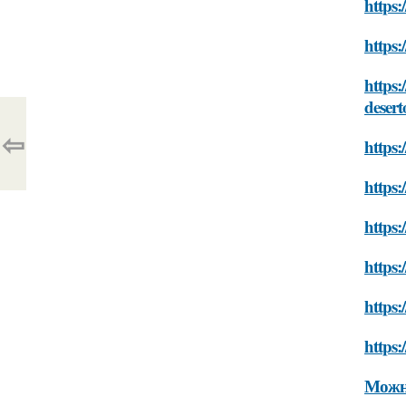
https:
https:
https:
desert
⇦
https:
https:
https:
https:
https:
https:
Можно