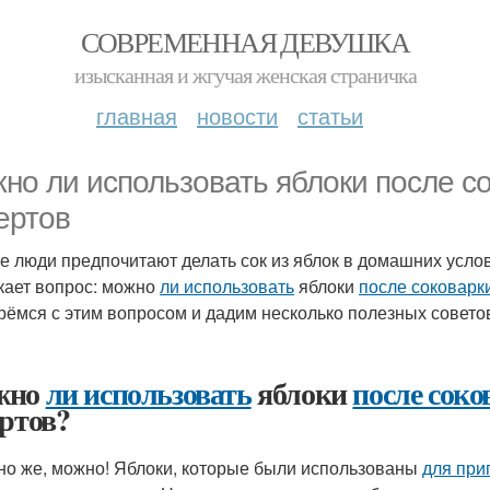
СОВРЕМЕННАЯ ДЕВУШКА
изысканная и жгучая женская страничка
главная
новости
статьи
но ли использовать яблоки после со
ертов
е люди предпочитают делать сок из яблок в домашних услов
кает вопрос: можно
ли использовать
яблоки
после соковарк
рёмся с этим вопросом и дадим несколько полезных совето
жно
ли использовать
яблоки
после соко
ертов?
но же, можно! Яблоки, которые были использованы
для при