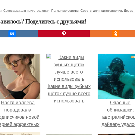
и:
Соковарки для приготовления
,
Полезные советы
,
Советы для приготовления
,
Десерт
авилось? Поделитесь с друзьями!
Какие виды зубных
щёток лучше всего
использовать
Настя ивлеева
Опасные
порадовала
обнимашки:
одписчиков новой
австралийско
ерией эффектных
дайверу удало
снимков - и, как
приручить акул