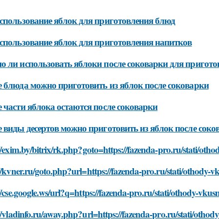
спользование яблок для приготовления блюд
спользование яблок для приготовления напитков
 ли использовать яблоки после соковарки для пригото
 блюда можно приготовить из яблок после соковарки
 части яблока остаются после соковарки
 виды десертов можно приготовить из яблок после соко
//exim.by/bitrix/rk.php?goto=https://fazenda-pro.ru/stati/oth
//kvner.ru/goto.php?url=https://fazenda-pro.ru/stati/othody-v
//cse.google.ws/url?q=https://fazenda-pro.ru/stati/othody-vku
//vladinfo.ru/away.php?url=https://fazenda-pro.ru/stati/othod