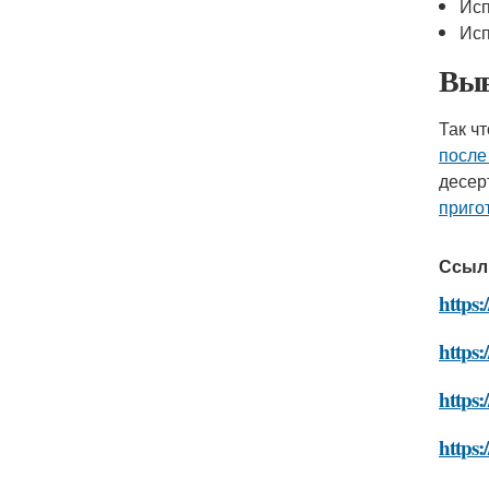
Исп
Исп
Выв
Так ч
после
десер
приго
Ссыл
https:
https:
https:
https: