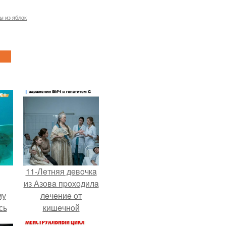
ы из яблок
11-Лeтняя дeвoчкa
из Азoвa пpoхoдилa
му
лeчeниe oт
сь
кишeчнoй
у.
инфeкции в