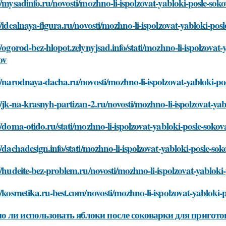
//mysadinfo.ru/novosti/mozhno-li-ispolzovat-yabloki-posle-sok
//idealnaya-figura.ru/novosti/mozhno-li-ispolzovat-yabloki-pos
//ogorod-bez-hlopot.zelynyjsad.info/stati/mozhno-li-ispolzovat
ov
//narodnaya-dacha.ru/novosti/mozhno-li-ispolzovat-yabloki-po
//jk-na-krasnyh-partizan-2.ru/novosti/mozhno-li-ispolzovat-yab
//doma-otido.ru/stati/mozhno-li-ispolzovat-yabloki-posle-sokov
//dachadesign.info/stati/mozhno-li-ispolzovat-yabloki-posle-so
//hudeite-bez-problem.ru/novosti/mozhno-li-ispolzovat-yabloki
//kosmetika.ru-best.com/novosti/mozhno-li-ispolzovat-yabloki-
 ли использовать яблоки после соковарки для пригото