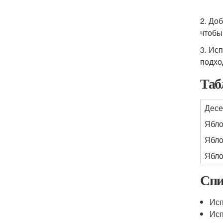
2. До
чтобы
3. Ис
подхо
Таб
Дес
Ябло
Ябло
Ябло
Спи
Исп
Исп