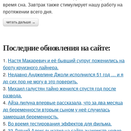
время сна. Завтрак также стимулирует нашу работу на
протяжении всего дня.
читать дальше →
Последние обновления на сайте:
1.
Настя Макаревич и её бывший супруг поженились на
борту круизного лайнера.
2.
Недавно Анджелине Джоли исполнился 51 год … и я
до сих пор не могу в это поверить.
3.
Михаил галустян тайно женился спустя год после
развода.
4.
Айза лилуна впервые рассказала, что за два месяца
до беременности вторым сыном у неё случилась
замершая беременность.
5.
Во время тестирования эффектов для фильма.
6.
33-Летний Алекс выкатил на сайте знакомств целую