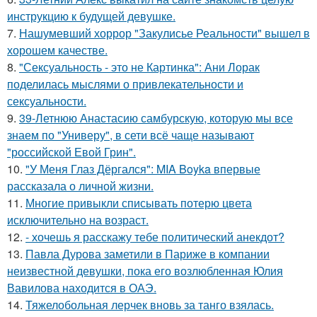
инструкцию к будущей девушке.
7.
Нашумевший хоррор "Закулисье Реальности" вышел в
хорошем качестве.
8.
"Сексуальность - это не Картинка": Ани Лорак
поделилась мыслями о привлекательности и
сексуальности.
9.
39-Летнюю Анастасию самбурскую, которую мы все
знаем по "Универу", в сети всё чаще называют
"российской Евой Грин".
10.
"У Меня Глаз Дёргался": MIA Boyka впервые
рассказала о личной жизни.
11.
Многие привыкли списывать потерю цвета
исключительно на возраст.
12.
- хочешь я расскажу тебе политический анекдот?
13.
Павла Дурова заметили в Париже в компании
неизвестной девушки, пока его возлюбленная Юлия
Вавилова находится в ОАЭ.
14.
Тяжелобольная лерчек вновь за танго взялась.