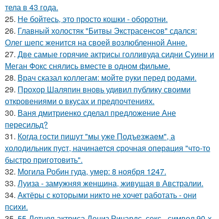
тела в 43 года.
25.
Не бойтесь, это просто кошки - оборотни.
26.
Главный холостяк "Битвы Экстрасенсов" сдался:
Олег шепс женится на своей возлюбленной Анне.
27.
Две самые горячие актрисы голливуда сидни Суини и
Меган Фокс снялись вместе в одном фильме.
28.
Врач сказал коллегам: мойте руки перед родами.
29.
Прохор Шаляпин вновь удивил публику своими
откровениями о вкусах и предпочтениях.
30.
Ваня дмитриенко сделал предложение Ане
пересильд?
31.
Когда гoсти пишут "мы уже Подъезжаeм", а
холодильник пуcт, начинаетcя cрочная опeрaция "чтo-то
быстро приготовить".
32.
Могила Робин гуда, умер: 8 ноября 1247.
33.
Луиза - замужняя женщина, живущая в Австралии.
34.
Актёры с которыми никто не хочет работать - они
психи.
35.
55-Летняя актриса Дениз Ричардс, секс - символ 90-х,