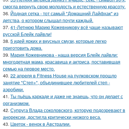
смогла вернуть свою молодость и естественную красоту.
36.
Йодная сетка - тот самый "Домашний Лайфхак" из
детства, о котором слышал почти каждый.
37.
41-Летнюю Марию Кожевникову всё чаще называют
русской Блейк лайвли!
38.
5 идей ярких и вкусных смузи, которые легко
приготовить дома.
39.
Мария Кожевникова - наша версия Блейк лайвли:
многодетная мама, красавица и актриса, поставившая
семью на первое место.
40.
22 апреля в Fitness House на пулковском прошло
занятие "Степ+", объединившее любителей степ -
аэробики.
41.
Ты пьёшь каркаде и даже не знаешь, что он делает с
организмом.
42.
Супруга Влада соколовского, которую подозревают в
анорексии, достигла критически низкого веса.
43.
Цветок - венок в Австралии.