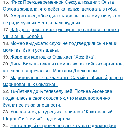
15.
"Риск Преждевременной Сексуализации": Ольга
Орлова заявила, что ребенка нельзя целовать в губы.
16.
Американец объездил стадионы по всему миру - но
не ради лучших мест, а ради худших.
17.
Забудьте романтическую чушь про любовь генриха
Viii и анны болейн.
18.
Можно выдыхать: слухи не подтвердились и наши
молитвы были услышаны.
19.
Жареная картошка Отдыхает "Хозяйка".
20.
Дима Билан - один из немногих российских артистов,
кто лично встречался с Майклом Джексоном.
21.
Маринованные баклажаны. Самый любимый рецепт
маринованных баклажан.
22.
18-Летняя дочь телеведущей, Полина Аксенова,
поделилась в своих соцсетях, что мама постоянно
буллит её из-за внешности.
23.
Умерла звезда турецких сериалов "Клюквенный
Щербет" и "семья" - эдже иртем.
24.
Энн хэтэуэй откровенно рассказала о дисморфии