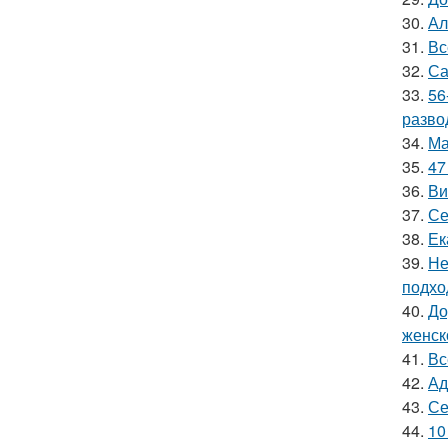
30.
Ал
31.
Вс
32.
Са
33.
56
разво
34.
Ма
35.
47
36.
Ви
37.
Се
38.
Ек
39.
Не
подхо
40.
До
женск
41.
Вс
42.
Ад
43.
Се
44.
10