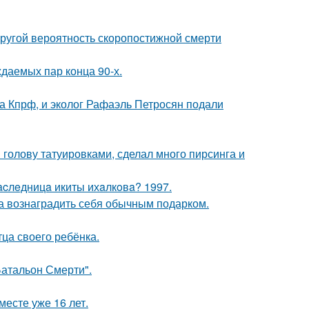
пругой вероятность скоропостижной смерти
ждаемых пар конца 90-х.
ма Кпрф, и эколог Рафаэль Петросян подали
 голову татуировками, сделал много пирсинга и
acлeдницa икиты ихaлкoвa? 1997.
ла вознаградить себя обычным подарком.
ца своего ребёнка.
атальон Смерти".
месте уже 16 лет.