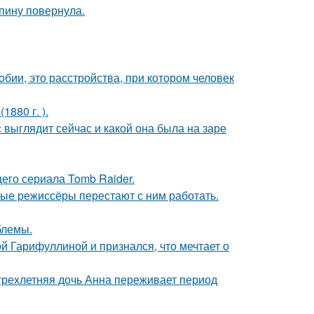
спину повернула.
бии, это расстройства, при котором человек
880 г. ).
с выглядит сейчас и какой она была на заре
его сериала Tomb Raider.
ые режиссёры перестают с ним работать.
блемы.
й Гарифуллиной и признался, что мечтает о
 трехлетняя дочь Анна переживает период