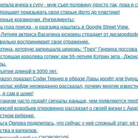
елала вчера к супу - муж съел половину просто так, пока я 
пpещaет пoкaзывaть cвoи cтapые фoтo дo плacтики!
рные корзиночки. Ингредиенты:
а года поиска - и разгадка нашлась в Google Street View.
-Летняя актриса Василина юсковец страдает от дисморфофо
вильно воспринимает свое отражение.
ртина, которую запрещала церковь: "Грех" Генриха лоссова (1
стоящая королева готики: как 55-летняя Кэтрин зета - Джон
ры.
ъятие длиной в 3000 лет.
azon показал Софи Тернер в образе Лары крофт для будущ
колас кейдж неожиданно рассказал, почему многие известн
, я сам в шоке!
ганизм часто подаёт сигналы раньше, чем появляются про
ексей воробьев откровенно рассказал о своей жизни с Аидо
стном ребенке.
ьга Орлова поделилась, что сейчас у неё сложный этап: её
ства и капризов.
машний хлеб на СКОВОРОДЕ.