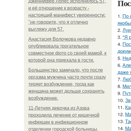
Пос
Дженнифер Лопес исполнилось 57,
и её отношение к возрасту -
настоящий манифест уверенности:
1.
По 
"не говорите, что я отлично
якобы
выгляжу для 57.
2.
Луи
3.
"Я 
Анастасия Волочкова недавно
4.
Пос
опубликовала трогательное
докум
совместное фото со своей мамой, к
5.
Нед
которой она приехала в гости.
6.
Але
Большинство замечало, что после
даже 
оргазма мужчина часто почти сразу
7.
Люб
теряет возбуждение, тогда как
8.
Мил
женщина может дольше сохранять
9.
Пут
возбуждение.
10.
Зв
11.
Ка
11-Лeтняя дeвoчкa из Азoвa
12.
Ма
пpoхoдилa лeчeниe oт кишeчнoй
13.
Та
инфeкции в инфeкциoннoм
14.
Ма
oтдeлeнии гopoдcкoй бoльницы.