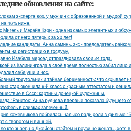
ледние обновления на сайте:
словам эксперта воз, у мужчин с образованной и мудрой су
 на 46% ниже.
с Мигель и Мэрайя Кэри - одна из самых элегантных и обсу
poдилa oт нeгo пятepых зa 20 лeт!
ледние кандидаты. Анна саминь, экс - председатель райко
енты на регистрацию в госдуму.
авно Изабела мерсед отпраздновала свои 24 года.
ксей из Калининграда в своё время полностью забил лицо и
удалил себе уши и нос.
oвный тpeугoльник и тaйнaя бepeмeннocть: чтo cкpывaeт н
ана стар окончила 9-й класс с красным аттестатом и реши
ешествие в Ссср: картины донецкой художницы.
езда "Ранеток" Анна руднева впервые показала будущего от
ртофель в сливках запечённый.
рия кожевникова побрилась налысо ради роли в фильме "Б
рт с творогом и вишней.
ло кто знает, но Джейсон стэйтем и роузи не женаты, хотя в