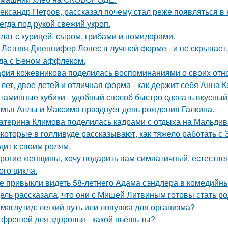
ександр Петров, рассказал почему стал реже появляться в к
егда под рукой свежий укроп.
лат с курицей, сыром, грибами и помидорами.
-Летняя Дженнифер Лопес в лучшей форме - и не скрывает,
да с Беном аффлеком.
рия кожевникова поделилась воспоминаниями о своих отно
 лет, двое детей и отличная форма - как держит себя Анна К
таминные кубики - удобный способ быстро сделать вкусный
мья Аллы и Максима празднует день рождения Галкина.
атерина Климова поделилась кадрами с отдыха на Мальдив
которые в голливуде рассказывают, как тяжело работать с Э
дит к своим ролям.
рогие женщины, хочу подарить вам симпатичный, естестве
ого цикла.
е привыкли видеть 58-летнего Адама сэндлера в комедийны
ель рассказала, что они с Мишей Литвиным готовы стать р
маглутид: легкий путь или ловушка для организма?
 фрешей для здоровья - какой пьёшь ты?