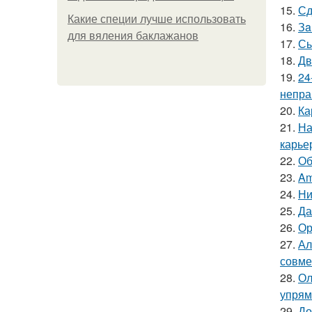
15.
Сд
Какие специи лучше использовать
16.
Зa
для вяления баклажанов
17.
Сы
18.
Дв
19.
24
непра
20.
Ка
21.
На
карье
22.
Об
23.
Am
24.
Ни
25.
Да
26.
Ор
27.
Ал
совме
28.
Ол
упрям
29.
До