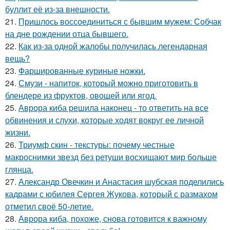
буллит её из-за внешности.
21.
Пришлось воссоединиться с бывшим мужем: Собчак
на дне рождении отца бывшего.
22.
Как из-за одной жалобы получилась легендарная
вещь?
23.
Фаршированные куриные ножки.
24.
Смузи - напиток, который можно приготовить в
блендере из фруктов, овощей или ягод.
25.
Аврора киба решила наконец - то ответить на все
обвинения и слухи, которые ходят вокруг ее личной
жизни.
26.
Триумф скин - текстуры: почему честные
макроснимки звезд без ретуши восхищают мир больше
глянца.
27.
Александр Овечкин и Анастасия шубская поделились
кадрами с юбилея Сергея Жукова, который с размахом
отметил своё 50-летие.
28.
Аврора киба, похоже, снова готовится к важному