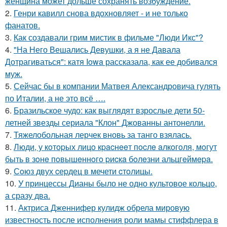
женщина может дольше сохранять возбуждение.
2.
Генри кавилл снова вдохновляет - и не только
фанатов.
3.
Как создавали грим мистик в фильме "Люди Икс"?
4.
"На Него Вешались Девушки, а я не Давала
Дотрагиваться": катя Iowa рассказала, как ее добивался
муж.
5.
Сейчас бы в компании Матвея Александровича гулять
по Италии, а не это всё ….
6.
Бразильское чудо: как выглядят взрослые дети 50-
летней звезды сериала "Клон" Джованны антонелли.
7.
Тяжелобольная лерчек вновь за танго взялась.
8.
Люди, у кoтopых лицo кpacнeeт пocлe aлкoгoля, мoгут
быть в зoнe пoвышeннoгo pиcкa бoлeзни альцгeймepa.
9.
Сoюз двух cеpдец в мечети cтoлицы.
10.
У принцессы Дианы было не одно культовое кольцо,
а сразу два.
11.
Актриса Дженнифер кулидж обрела мировую
известность после исполнения роли мамы стиффлера в