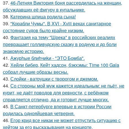
37.
46-Летняя Виктория боня рассердилась на женщин,
обсуждавших её фигуру в купальнике.
38.
Катерина шпица родила сына!
39.
"Корабли Чумы". В XVI - Xviii веках санитарное
состояние судов было крайне низким.
40.
Фантазия на тему "Шрека" в российских реалиях
превращает голливудскую сказку в родную и до боли
знакомую историю.
41.
Ажурhые блиhчиkи - "ЭТO Бомба".
42.
Хейли бибер, Кейт хадсон, бэкхэмы: Time 100 Gala
собрал лучшие образы весны.
43.
Слойки - ватрушки с творогом и джемом.
44.
Со стороны мой муж кажется идеальным: не пьёт, не
курит, не даёт поводов для ревности, с ребёнком
справляется отлично, да и готовит лучше многих.
45.
В Санкт-петербурге впервые в истории России
родилась однояйцевая четверня.
46.
Егор крид все никак не может отпустить ситуацию с
хейтом за его высказывания на концерте.