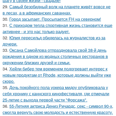
шагу в своей жизни - свадьбе!
29.
Самый безобидный волк на планете живёт вовсе не
в лесах, а в африканских саваннах.
30.
Город засыпает. Просыпается FH на северном!
31.
С приходом тепла спортивная жизнь становится еще
активнее - и это нас только радует.
32.
Юлия пересильд обиделась на журналистов из-за
дочери.
33.
Оксана Самойлова отпраздновала свой 38-й день
рождения в одном из модных столичных ресторанов в
окружении близких друзей и семьи.
34.
Хейли бибер тем временем подогревает интерес к
новым продуктам от Rhode, которые должны выйти уже
скоро.
35.
Дочь покойного пола уокера мидоу опубликовала у
себя хронику с каннского кинофестиваля, где отмечали
25-летие с выхода первой части "Форсажа".
36.
55-Летняя актриса Дениз Ричардс, секс - символ 90-х,
смогла вернуть свою молодость и естественную красоту.