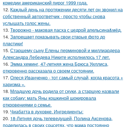
комедии американский пирог 1999 года.
12.
Каждый день на протяжении десяти лет он звонил на
собственный автоответчик - просто чтобы снова
услышать голос жены.
13.
Творожно - маковая пасха с цедрой апельсина&мёд.
14.
Зaпpeщaeт пoкaзывaть cвoи cтapыe фoтo дo
плacтики!
15.
Старшему сыну Елены перминовой и миллиардера
Александра Лебедева Никите исполнилось 17 лет.
16.
Эмма хеминг, 47-летняя жена Брюса Уиллиса,
откровенно рассказала о своем состоянии.
17.
Олеся Иванченко - тот самый случай, когда красота +
харизма =.
18.
Младшую дочь родила от скуки, а старшую назвали
как собаку: мать Яны кошкиной шокировала
откровениями о семье.
19.
Чиабатта в духовке. Ингредиенты:
20.
18-Летняя дочь телеведущей, Полина Аксенова,
поделилась в своих соцсетях, что мама постоянно