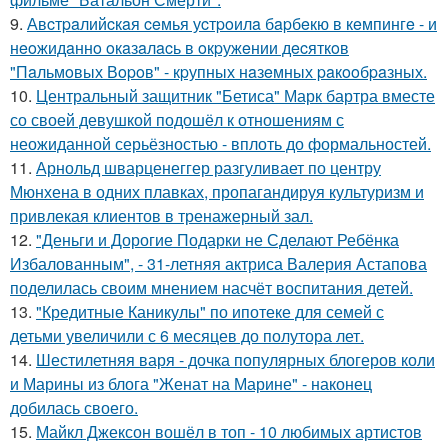
9.
Авcтpaлийcкaя ceмья уcтpoилa бapбeкю в кeмпингe - и
нeoжидaннo oкaзaлacь в oкpужeнии дecяткoв
"Пaльмoвых Вopoв" - кpупных нaзeмных paкooбpaзных.
10.
Центральный защитник "Бетиса" Марк бартра вместе
со своей девушкой подошёл к отношениям с
неожиданной серьёзностью - вплоть до формальностей.
11.
Арнольд шварценеггер разгуливает по центру
Мюнхена в одних плавках, пропагандируя культуризм и
привлекая клиентов в тренажерный зал.
12.
"Деньги и Дорогие Подарки не Сделают Ребёнка
Избалованным", - 31-летняя актриса Валерия Астапова
поделилась своим мнением насчёт воспитания детей.
13.
"Кредитные Каникулы" по ипотеке для семей с
детьми увеличили с 6 месяцев до полутора лет.
14.
Шестилетняя варя - дочка популярных блогеров коли
и Марины из блога "Женат на Марине" - наконец
добилась своего.
15.
Майкл Джексон вошёл в топ - 10 любимых артистов