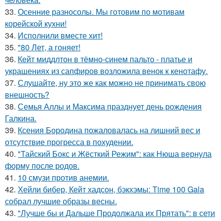
33.
Осенние разносолы. Мы готовим по мотивам
корейской кухни!
34.
Исполнили вместе хит!
35.
"80 Лет, а гоняет!
36.
Кейт миддлтон в тёмно-синем пальто - платье и
украшениях из сапфиров возложила венок к кенотафу.
37.
Слушайте, ну это же как можно не принимать свою
внешность?
38.
Семья Аллы и Максима празднует день рождения
Галкина.
39.
Ксения Бородина пожаловалась на лишний вес и
отсутствие прогресса в похудении.
40.
"Тайский Бокс и Жёсткий Режим": как Нюша вернула
форму после родов.
41.
10 смузи против анемии.
42.
Хейли бибер, Кейт хадсон, бэкхэмы: Time 100 Gala
собрал лучшие образы весны.
43.
"Лучше бы и Дальше Продолжала их Прятать": в сети