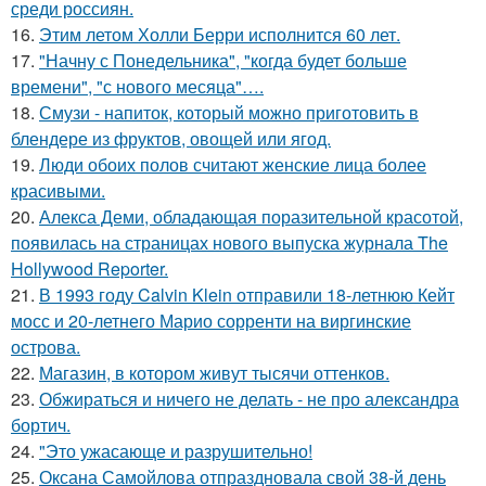
среди россиян.
16.
Этим летом Холли Берри исполнится 60 лет.
17.
"Начну с Понедельника", "когда будет больше
времени", "с нового месяца"….
18.
Смузи - напиток, который можно приготовить в
блендере из фруктов, овощей или ягод.
19.
Люди обоих полов считают женские лица более
красивыми.
20.
Алекса Деми, обладающая поразительной красотой,
появилась на страницах нового выпуска журнала The
Hollywood Reporter.
21.
В 1993 году Calvin Klein отправили 18-летнюю Кейт
мосс и 20-летнего Марио сорренти на виргинские
острова.
22.
Магазин, в котором живут тысячи оттенков.
23.
Обжираться и ничего не делать - не про александра
бортич.
24.
"Это ужасающе и разрушительно!
25.
Оксана Самойлова отпраздновала свой 38-й день