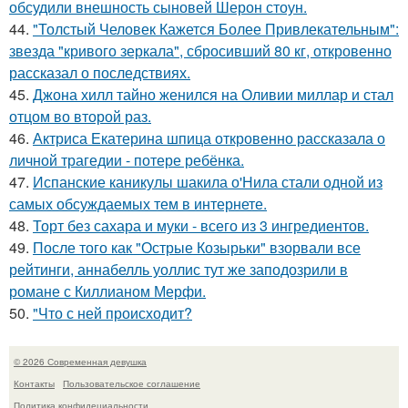
обсудили внешность сыновей Шерон стоун.
44.
"Толстый Человек Кажется Более Привлекательным":
звезда "кривого зеркала", сбросивший 80 кг, откровенно
рассказал о последствиях.
45.
Джона хилл тайно женился на Оливии миллар и стал
отцом во второй раз.
46.
Актриса Екатерина шпица откровенно рассказала о
личной трагедии - потере ребёнка.
47.
Испанские каникулы шакила о'Нила стали одной из
самых обсуждаемых тем в интернете.
48.
Торт без сахара и муки - всего из 3 ингредиентов.
49.
После того как "Острые Козырьки" взорвали все
рейтинги, аннабелль уоллис тут же заподозрили в
романе с Киллианом Мерфи.
50.
"Что с ней происходит?
© 2026 Современная девушка
Контакты
Пользовательское соглашение
Политика конфидециальности