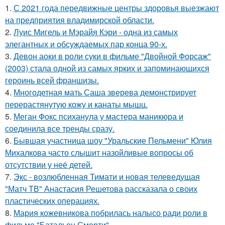
1.
С 2021 года передвижные центры здоровья выезжают
на предприятия владимирской области.
2.
Луис Мигель и Мэрайя Кэри - одна из самых
элегантных и обсуждаемых пар конца 90-х.
3.
Девон аоки в роли суки в фильме "Двойной Форсаж"
(2003) стала одной из самых ярких и запоминающихся
героинь всей франшизы.
4.
Многодетная мать Саша зверева демонстрирует
перерастянутую кожу и канаты мышц.
5.
Меган Фокс психанула у мастера маникюра и
соединила все тренды сразу.
6.
Бывшая участница шоу "Уральские Пельмени" Юлия
Михалкова часто слышит назойливые вопросы об
отсутствии у неё детей.
7.
Экс - возлюбленная Тимати и новая телеведущая
"Матч ТВ" Анастасия Решетова рассказала о своих
пластических операциях.
8.
Мария кожевникова побрилась налысо ради роли в
фильме "Батальон Смерти".