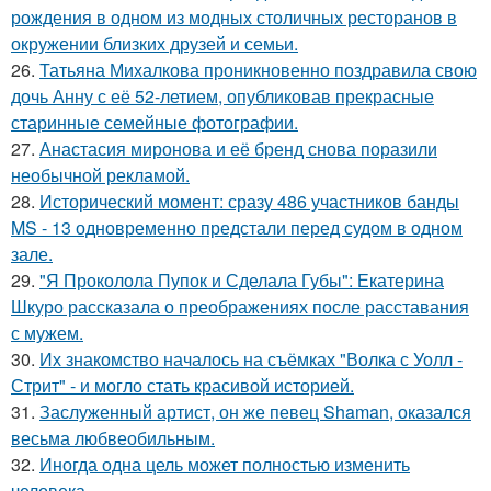
рождения в одном из модных столичных ресторанов в
окружении близких друзей и семьи.
26.
Татьяна Михалкова проникновенно поздравила свою
дочь Анну с её 52-летием, опубликовав прекрасные
старинные семейные фотографии.
27.
Анастасия миронова и её бренд снова поразили
необычной рекламой.
28.
Исторический момент: сразу 486 участников банды
MS - 13 одновременно предстали перед судом в одном
зале.
29.
"Я Проколола Пупок и Сделала Губы": Екатерина
Шкуро рассказала о преображениях после расставания
с мужем.
30.
Их знакомство началось на съёмках "Волка с Уолл -
Стрит" - и могло стать красивой историей.
31.
Заслуженный артист, он же певец Shaman, оказался
весьма любвеобильным.
32.
Иногда одна цель может полностью изменить
человека.