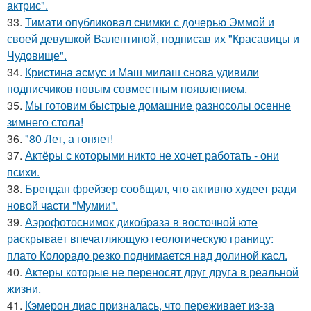
актрис".
33.
Тимати опубликовал снимки с дочерью Эммой и
своей девушкой Валентиной, подписав их "Красавицы и
Чудовище".
34.
Кристина асмус и Маш милаш снова удивили
подписчиков новым совместным появлением.
35.
Мы готовим быстрые домашние разносолы осенне
зимнего стола!
36.
"80 Лет, а гоняет!
37.
Актёры с которыми никто не хочет работать - они
психи.
38.
Брендан фрейзер сообщил, что активно худеет ради
новой части "Мумии".
39.
Аэрофотоснимок дикобpaза в восточной юте
раскрывает впечатляющую геологическую границу:
плато Колорадо резко поднимается над долиной касл.
40.
Актеры которые не переносят друг друга в реальной
жизни.
41.
Кэмерон диас призналась, что переживает из-за