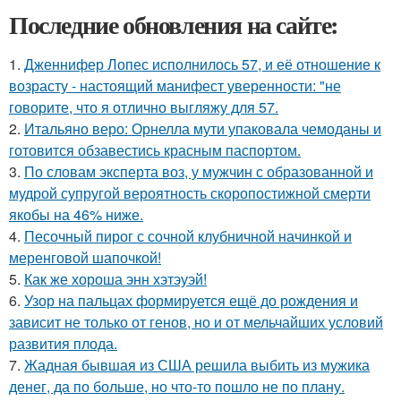
Последние обновления на сайте:
1.
Дженнифер Лопес исполнилось 57, и её отношение к
возрасту - настоящий манифест уверенности: "не
говорите, что я отлично выгляжу для 57.
2.
Итальяно веро: Орнелла мути упаковала чемоданы и
готовится обзавестись красным паспортом.
3.
По словам эксперта воз, у мужчин с образованной и
мудрой супругой вероятность скоропостижной смерти
якобы на 46% ниже.
4.
Песочный пирог с сочной клубничной начинкой и
меренговой шапочкой!
5.
Как же хороша энн хэтэуэй!
6.
Узор на пальцах формируется ещё до рождения и
зависит не только от генов, но и от мельчайших условий
развития плода.
7.
Жадная бывшая из США решила выбить из мужика
денег, да по больше, но что-то пошло не по плану.