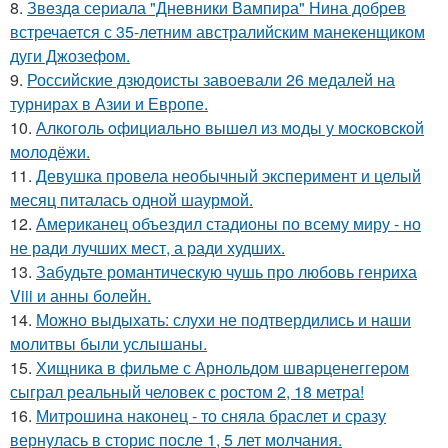
8.
Звeздa сериала "Дневники Вампира" Нина добрев
встречается с 35-летним австралийским манекенщиком
дуги Джозефом.
9.
Российские дзюдоисты завоевали 26 медалей на
турнирах в Азии и Европе.
10.
Алкoгoль oфициaльнo вышeл из мoды у мocкoвcкoй
мoлoдёжи.
11.
Девушка провела необычный эксперимент и целый
месяц питалась одной шаурмой.
12.
Американец объездил стадионы по всему миру - но
не ради лучших мест, а ради худших.
13.
Забудьте романтическую чушь про любовь генриха
Viii и анны болейн.
14.
Можно выдыхать: слухи не подтвердились и наши
молитвы были услышаны.
15.
Хищника в фильме с Арнольдом шварценеггером
сыграл реальный человек с ростом 2, 18 метра!
16.
Митрошина наконец - то сняла браслет и сразу
вернулась в сторис после 1, 5 лет молчания.