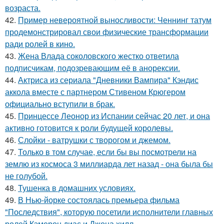
возраста.
42.
Пример невероятной выносливости: Ченнинг татум
продемонстрировал свои физические трансформации
ради ролей в кино.
43.
Жена Влада соколовского жестко ответила
подписчикам, подозревающим её в анорексии.
44.
Актриса из сериала "Дневники Вампира" Кэндис
аккола вместе с партнером Стивеном Крюгером
официально вступили в брак.
45.
Принцессе Леонор из Испании сейчас 20 лет, и она
активно готовится к роли будущей королевы.
46.
Слойки - ватрушки с творогом и джемом.
47.
Только в том случае, если бы вы посмотрели на
землю из космоса 3 миллиарда лет назад - она была бы
не голубой.
48.
Тушенка в домашних условиях.
49.
В Нью-йорке состоялась премьера фильма
"Последствия", которую посетили исполнители главных
ролей Кэмерон диас и Джона хилл.