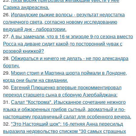
Сарика андреасяна.
26.
Ирландские рыжие волосы - результат недостатка
солнечного света, согласно новому исследованию
ведущей днк - лаборатории.
27.
А вы замечали, что в 16-м эпизоде 9-го сезона вместо
Росса на диване сидит какой-то посторонний чувак с
розовой книжкой?
28.
Обжираться и ничего не делать - не про александра
бортич.
29.
Мэрил стрип и Мартина шорта поймали в Лондоне,
когда они были на свидании.
30.
Евгений Плющенко впервые прокомментировал
переход старшего сына в сборную Азербайджана:
31.
Салат "Кострома". Изысканное сочетание нежного
языка и обжаренных грибов сытный, ароматный и по-
настоящему праздничный салат для особенного вечера.
32.
"Это Настоящий шок": 16-летняя Анна пересильд
выразила недовольство списком "30 самых страшных