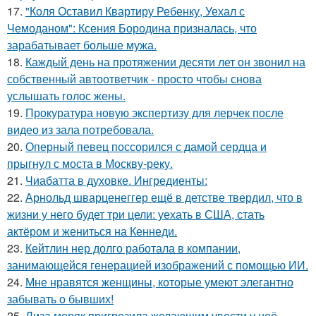
17.
"Коля Оставил Квартиру Ребенку, Уехал с
Чемоданом": Ксения Бородина призналась, что
зарабатывает больше мужа.
18.
Каждый день на протяжении десяти лет он звонил на
собственный автоответчик - просто чтобы снова
услышать голос жены.
19.
Прокуратура новую экспертизу для лерчек после
видео из зала потребовала.
20.
Оперный певец поссорился с дамой сердца и
прыгнул с моста в Москву-реку.
21.
Чиабатта в духовке. Ингредиенты:
22.
Арнольд шварценеггер ещё в детстве твердил, что в
жизни у него будет три цели: уехать в США, стать
актёром и жениться на Кеннеди.
23.
Кейтлин нер долго работала в компании,
занимающейся генерацией изображений с помощью ИИ.
24.
Мне нравятся женщины, которые умеют элегантно
забывать о бывших!
25.
Лиза моряк пригрозила желающим увести у неё