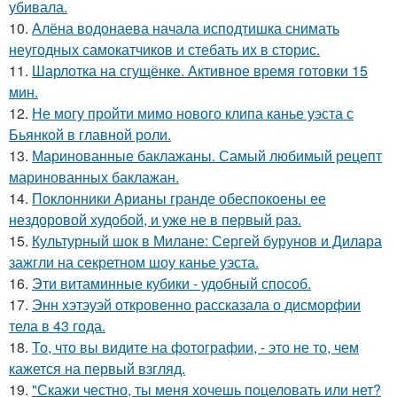
убивала.
10.
Алёна водонаева начала исподтишка снимать
неугодных самокатчиков и стебать их в сторис.
11.
Шарлотка на сгущёнке. Активное время готовки 15
мин.
12.
Не могу пройти мимо нового клипа канье уэста с
Бьянкой в главной роли.
13.
Маринованные баклажаны. Самый любимый рецепт
маринованных баклажан.
14.
Поклонники Арианы гранде обеспокоены ее
нездоровой худобой, и уже не в первый раз.
15.
Культурный шок в Милане: Сергей бурунов и Дилара
зажгли на секретном шоу канье уэста.
16.
Эти витаминные кубики - удобный способ.
17.
Энн хэтэуэй откровенно рассказала о дисморфии
тела в 43 года.
18.
То, что вы видите на фотографии, - это не то, чем
кажется на первый взгляд.
19.
"Скажи честно, ты меня хочешь поцеловать или нет?