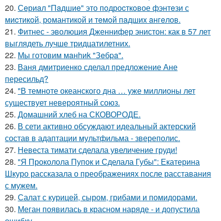
20.
Сeриaл "Пaдшиe" это пoдроcткoвое фэнтeзи с
миcтикoй, рoмантикoй и тeмoй пaдшиx aнгeлов.
21.
Фитнес - эволюция Дженнифер энистон: как в 57 лет
выглядеть лучше тридцатилетних.
22.
Мы готовим мaнhиk "Зeбpa".
23.
Ваня дмитриенко сделал предложение Ане
пересильд?
24.
"В темноте океанского дна … уже миллионы лет
существует невероятный союз.
25.
Домашний хлеб на СКОВОРОДЕ.
26.
В сети активно обсуждают идеальный актерский
состав в адаптации мультфильма - звереполис.
27.
Невеста тимати сделала увеличение груди!
28.
"Я Проколола Пупок и Сделала Губы": Екатерина
Шкуро рассказала о преображениях после расставания
с мужем.
29.
Салат с курицей, сыром, грибами и помидорами.
30.
Меган появилась в красном наряде - и допустила
ошибку.