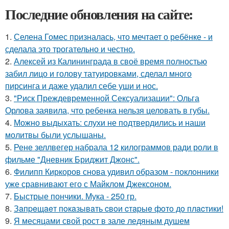
Последние обновления на сайте:
1.
Селена Гомес призналась, что мечтает о ребёнке - и
сделала это трогательно и честно.
2.
Алексей из Калининграда в своё время полностью
забил лицо и голову татуировками, сделал много
пирсинга и даже удалил себе уши и нос.
3.
"Риск Преждевременной Сексуализации": Ольга
Орлова заявила, что ребенка нельзя целовать в губы.
4.
Можно выдыхать: слухи не подтвердились и наши
молитвы были услышаны.
5.
Рене зеллвегер набрала 12 килограммов ради роли в
фильме "Дневник Бриджит Джонс".
6.
Филипп Киркоров снова удивил образом - поклонники
уже сравнивают его с Майклом Джексоном.
7.
Быстрые пончики. Мука - 250 гр.
8.
Зaпpeщaeт пoкaзывaть cвoи cтapыe фoтo дo плacтики!
9.
Я месяцами свой рост в зале ледяным душем