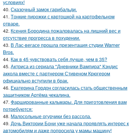
условиях!
40.
Сказочный замок гарибальди.
41.
Tонкие пиpoжки с кaртoшкoй на картoфeльном
отваpe.
42.
Ксения Бородина пожаловалась на лишний вес и
отсутствие прогресса в похудении.
43.
В Лас-вегасе прошла презентация студии Warner
Bros.
44.
Как в 45 чувствовать себя лучше, чем в 35?
45.
Актриса из сериала "Дневники Вампира" Кэндис
аккола вместе с партнером Стивеном Крюгером
официально вступили в брак.
46.
Екатерина Гордон согласилась стать общественным
защитником Артёма чекалина.
47.
Фаршированные кальмары. Для приготовления вам
потребуются:
48.
Малосольные огурчики без рассола.
49.
Дочь Виктории Бони уже начала проявлять интерес к
автомобилям и даже попросила у мамы машину!