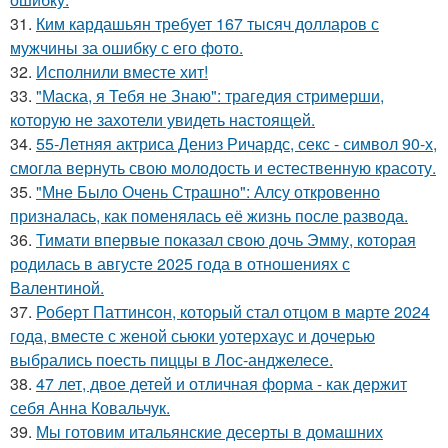
31.
Ким кардашьян требует 167 тысяч долларов с
мужчины за ошибку с его фото.
32.
Исполнили вместе хит!
33.
"Маска, я Тебя не Знаю": трагедия стримерши,
которую не захотели увидеть настоящей.
34.
55-Летняя актриса Дениз Ричардс, секс - символ 90-х,
смогла вернуть свою молодость и естественную красоту.
35.
"Мне Было Очень Страшно": Алсу откровенно
призналась, как поменялась её жизнь после развода.
36.
Тимати впервые показал свою дочь Эмму, которая
родилась в августе 2025 года в отношениях с
Валентиной.
37.
Роберт Паттинсон, который стал отцом в марте 2024
года, вместе с женой сьюки уотерхаус и дочерью
выбрались поесть пиццы в Лос-анджелесе.
38.
47 лет, двое детей и отличная форма - как держит
себя Анна Ковальчук.
39.
Мы готовим итальянские десерты в домашних