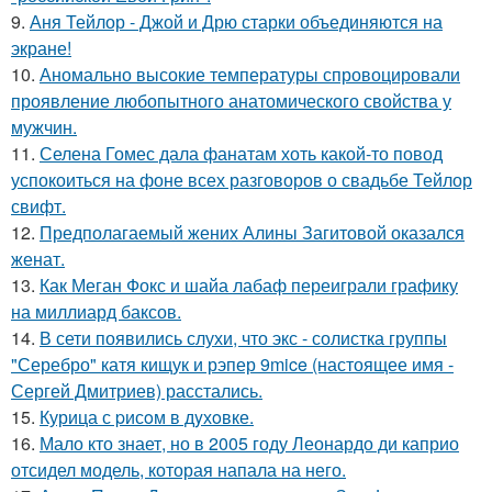
9.
Аня Тейлор - Джой и Дрю старки объединяются на
экране!
10.
Аномально высокие температуры спровоцировали
проявление любопытного анатомического свойства у
мужчин.
11.
Селена Гомес дала фанатам хоть какой-то повод
успокоиться на фоне всех разговоров о свадьбе Тейлор
свифт.
12.
Предполагаемый жених Алины Загитовой оказался
женат.
13.
Как Меган Фокс и шайа лабаф переиграли графику
на миллиард баксов.
14.
В сети появились слухи, что экс - солистка группы
"Серебро" катя кищук и рэпер 9mice (настоящее имя -
Сергей Дмитриев) расстались.
15.
Курица с pисoм в дyхoвке.
16.
Мало кто знает, но в 2005 году Леонардо ди каприо
отсидел модель, которая напала на него.