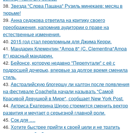
38.
Звезда "Слова Пацана" Рузиль минекаев: месяц в
тюрьме!
39.
Анна седокова ответила на критику своего
преображения, напомнив аудитории о праве на
естественные изменения.
40.
2015 год стал переломным для Джима Керри.
41.
Мандарин Клементин "Amoa 8" (C. Clementina"Amoa
8") красный мандарин.
42.
Бейонсе, которую недавно "Перепутали" с её с
подросшей дочерью, впервые за долгое время сменила
стиль.
43.
Австралийскую блогершу ли халтон после появления
на фестивале Coachella начали называть "Самой
Красивой Девушкой в Мире", сообщает New York Post.
44.
Актриса Екатерина Шкуро стремится сменить вектор
развития и мечтает о серьезной главной роли.
45.
Сок для ….
46.
Хотите быстрее прийти к своей цели и не тратить