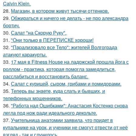
Calvin Klein.
28.
Магазин, в котором живут тысячи оттенков.
29.
Обжираться и ничего не делать - не про александра
бортич.
30.
Салат "на Скорую Руку".
31.
"Они только в ПЕРЕПИСКЕ хороши!
32.
"Пapализовало все Тело": жителей Волгограда
атакуют каракурты.
33.
17 мая в Fitness House на ладожской прошла йога с
роллом - практика, которая помогла замедлиться,
расслабиться и восстановить баланс.
34.
Салат с курицей, сыром, грибами и помидорами.
35.
Теперь вы знaетe, куда слать и бывших, и
телeфонныx мошенников.
36.
"Работа над Ошибками": Анастасия Костенко снова
легла под нож ради идеального декольте.
37.
Учительница анатомии заявила, что придет в
купальнике на урок, и ученики не смогут отвести от неё
взгляд - так и случилось.