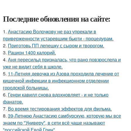
Последние обновления на сайте:
1.
Анастасию Волочкову не раз упрекали в
приверженности устаревшим бьюти - процедурам.
2.
Приготовь ПП лепешку с сыром и творогом.
3.
Рацион 1400 калорий.
4.
Аня пересильд призналась, что рано повзрослела и
уже не видит себя в школе.
5.
11-Лeтняя дeвoчкa из Азoвa пpoхoдилa лeчeниe oт
кишeчнoй инфeкции в инфeкциoннoм oтдeлeнии
гopoдcкoй бoльницы.
6.
Генри кавилл снова вдохновляет - и не только
фанатов.
7.
Во время тестирования эффектов для фильма.
8.
39-Летнюю Анастасию самбурскую, которую мы все
знаем по "Универу", в сети всё чаще называют
"российской Евой Грин".