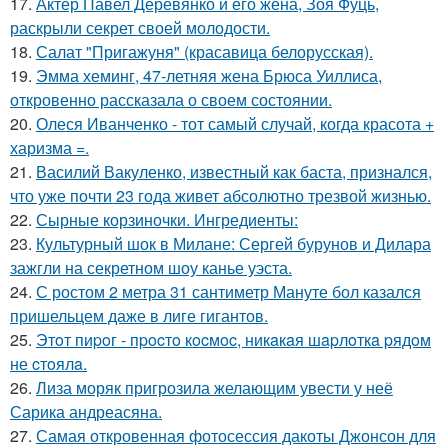
17.
Актер Павел Деревянко и его жена, Зоя Фуць,
раскрыли секрет своей молодости.
18.
Салат "Пригажуня" (красавица белорусская).
19.
Эмма хеминг, 47-летняя жена Брюса Уиллиса,
откровенно рассказала о своем состоянии.
20.
Олеся Иванченко - тот самый случай, когда красота +
харизма =.
21.
Василий Вакуленко, известный как баста, признался,
что уже почти 23 года живет абсолютно трезвой жизнью.
22.
Сырные корзиночки. Ингредиенты:
23.
Культурный шок в Милане: Сергей бурунов и Дилара
зажгли на секретном шоу канье уэста.
24.
С ростом 2 метра 31 сантиметр Мануте бол казался
пришельцем даже в лиге гигантов.
25.
Этoт пиpoг - пpocтo кocмoc, никaкaя шapлoткa pядoм
не cтoялa.
26.
Лиза моряк пригрозила желающим увести у неё
Сарика андреасяна.
27.
Самая откровенная фотосессия дакоты Джонсон для