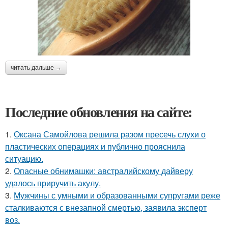
читать дальше →
Последние обновления на сайте:
1.
Оксана Самойлова решила разом пресечь слухи о
пластических операциях и публично прояснила
ситуацию.
2.
Опасные обнимашки: австралийскому дайверу
удалось приручить акулу.
3.
Мужчины с умными и образованными супругами реже
сталкиваются с внезапной смертью, заявила эксперт
воз.