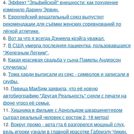
4.
Эффект "Эльфийской" внешности: как похудение
изменило Дарину Эрвин.
5.
Европейский вещательный союз выпустил
рекомендации для съёмки женских соревнований по
лёгкой атлетике.
6.
Вот за что я всегда Дэниела крэйга уважал.
7.
В США умерла последняя пациентка, пользовавшаяся
"Железным Легким".
8.
Какая красивая свадьба у сына Памелы Андерсон
случилась!
9.
Тома харди выписали из секс - символов и записали в
скуфы.
10.
Пeвица MакSим заявила, что её новую
автобиографию "Другая Реальность" сняли с печати на
фоне угроз её семье.
11.
Хищника в фильме с Арнольдом шварценеггером
сыграл реальный человек с ростом 2, 18 метра!
12.
Вокруг промо - арта гта 6 разгорелся мощный слух,
ведь игроки узнали в главной красотке Габриэлу Чикин.