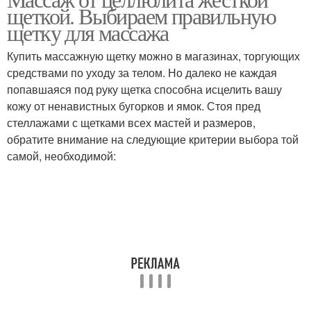
Щетка от целлюлита
щеткой. Выбираем правильную
условиях
щетку для массажа
Купить массажную щетку можно в магазинах, торгующих
средствами по уходу за телом. Но далеко не каждая
Массажная щетка
Эффективные массажи
попавшаяся под руку щетка способна исцелить вашу
кожу от ненавистных бугорков и ямок. Стоя пред
стеллажами с щетками всех мастей и размеров,
обратите внимание на следующие критерии выбора той
Щетка против
Щетка для красоты
самой, необходимой:
целлюлита