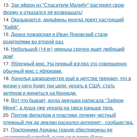
13.
Зак эфрон из "Спасатели Малибу" растерял свою
форму и отказался её возвращать!
14.
Оказывается, дельфины иногда ловят настоящий
"Кайф".
15.
Диана пожарская и Иван Янковский стали
родителями во второй раз.
16.
Небольшой (14 кг) черныш срочно ищет любящий
дом!
17.
Яблочный кекс. На первый взгляд это совершенно
обычный кекс с яблоками.
18.
Арнольд шварценеггер ещё в детстве твердил, что в
жизни у него будет три цели: уехать в США, стать
актёром и жениться на Кеннеди.
19.
Вот что бывает, когда девушка написала "Забери
Меня", а душа уже уехала на такси раньше тела.
20.
Против фильтров и пластики: почему честный
пляжный лук ди девлин расколол интернет - сообщества.
21.
Поклонники Арианы гранде обеспокоены ее
нездоровой худобой, и уже не в первый раз.