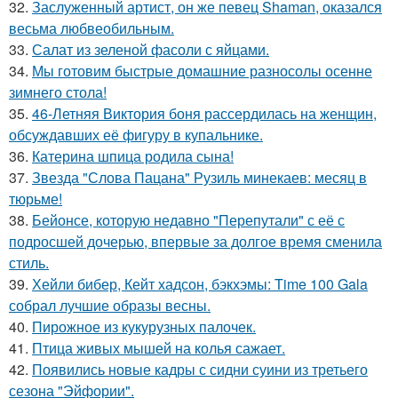
32.
Заслуженный артист, он же певец Shaman, оказался
весьма любвеобильным.
33.
Салат из зеленой фасоли с яйцами.
34.
Мы готовим быстрые домашние разносолы осенне
зимнего стола!
35.
46-Летняя Виктория боня рассердилась на женщин,
обсуждавших её фигуру в купальнике.
36.
Катерина шпица родила сына!
37.
Звезда "Слова Пацана" Рузиль минекаев: месяц в
тюрьме!
38.
Бейонсе, которую недавно "Перепутали" с её с
подросшей дочерью, впервые за долгое время сменила
стиль.
39.
Хейли бибер, Кейт хадсон, бэкхэмы: Time 100 Gala
собрал лучшие образы весны.
40.
Пирожное из кукурузных палочек.
41.
Птица живых мышей на колья сажает.
42.
Появились новые кадры с сидни суини из третьего
сезона "Эйфории".