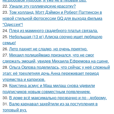
22.
Узнали эту голливудскую красотку?
23.
Том холланд, Мэтт Дэймон и Роберт Паттинсон в
новой стильной фотосессии GQ для выхода фильма
"Одиссея"!
24.
Плед из маминого свадебного платья связала.
25.
Небольшая (13 кг) Алиска срочно ищет любящую
семью!
26.
Лето пахнет не сладко, но очень приятно.
27.
Михаил полицеймако признался, что не смог
сдержать эмоций, увидев Михаила Ефремова на сцене.
28.
Ольга Орлова поделилась, что сейчас у неё сложный
этап: её трехлетняя дочь Анна переживает период
упрямства и капризов.
29.
Кристина асмус и Маш милаш снова удивили
подписчиков новым совместным появлением.
30.
В доме всё максимально прозрачно и по - доброму.
31.
Валю карнавал захейтили из-за поступления в
топовый вуз.