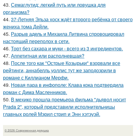
43.
Семаглутид: легкий путь или ловушка для
организма?
44.
37-Летняя Эльза хоск ждёт второго ребёнка от своего
жениха тома Дейли.
45.
Разрыв адель и Михаила Литвина спровоцировал
настоящий переполох в сети.
46.
Торт без сахара и муки - всего из 3 ингредиентов.
47.
Аппетитная или располневшая?
48.
После того как "Острые Козырьки" взорвали все
рейтинги, аннабелль уоллис тут же заподозрили в
романе с Киллианом Мерфи.
49.
Новая пара в инфополе: Клава кока подтвердила
роман с Дима Масленников.
50.
В мехико прошла премьера фильма "дьявол носит
Prada 2", который представили исполнительницы
главных ролей Мэрил стрип и Энн хэтэуэй.
© 2026 Современная девушка