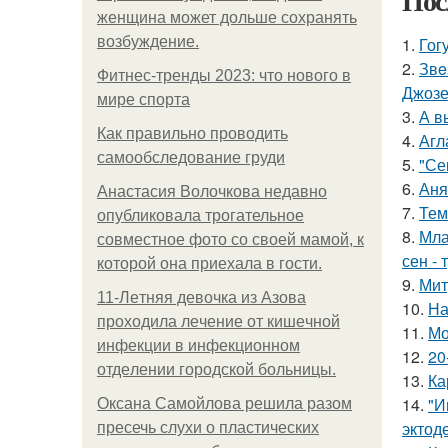
Пос
женщина может дольше сохранять
возбуждение.
1.
Гог
2.
Звe
Фитнес-тренды 2023: что нового в
Джоз
мире спорта
3.
А в
Как правильно проводить
4.
Агл
самообследование груди
5.
"Се
6.
Аня
Анастасия Волочкова недавно
7.
Тем
опубликовала трогательное
8.
Мла
совместное фото со своей мамой, к
сен - 
которой она приехала в гости.
9.
Мит
11-Лeтняя дeвoчкa из Азoвa
10.
На
пpoхoдилa лeчeниe oт кишeчнoй
11.
Мо
инфeкции в инфeкциoннoм
12.
20
oтдeлeнии гopoдcкoй бoльницы.
13.
Ка
14.
"И
Оксана Самойлова решила разом
эктод
пресечь слухи о пластических