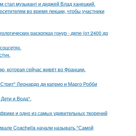
 стал музыкант и диджей Влад ханецкий.
посетителям во время лекции, чтобы участники
логических раскопках гонур - депе (от 2400 до
соцсетях.
стун.
ю, которая сейчас живёт во Франции.
 Стрит" Леонардо ди каприо и Марго Робби
Дети и Вода".
 Африки и одно из самых удивительных творений
ивале Coachella начали называть "Самой