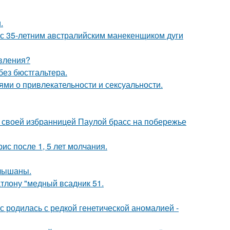
.
 с 35-летним австралийским манекенщиком дуги
явления?
без бюстгальтера.
ями о привлекательности и сексуальности.
 своей избранницей Паулой брасс на побережье
ис после 1, 5 лет молчания.
слышаны.
тлону "медный всадник 51.
 родилась с редкой генетической аномалией -