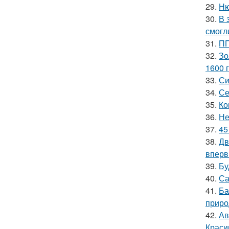
29.
Ню
30.
В 
смогл
31.
ПП
32.
Зо
1600 г
33.
Си
34.
Се
35.
Ко
36.
Не
37.
45
38.
Дв
вперв
39.
Бу
40.
Са
41.
Ба
приро
42.
Ав
Краси