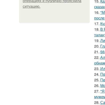
15.
Ка
операциях и публично прояснила
сказа
ситуацию.
16.
"М
после
17.
Ку
18.
В 
талан
19.
Ли
20.
Гл
21.
56
22.
Ал
обнаж
23.
Ил
24.
Пр
25.
Пе
26.
Мо
27.
"Я
мужем
28.
Са