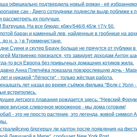
ша официально подтвердила новый роман - её избранником
зоопарке сан - Диего сотрудники поднесли выдр поближе к 
и рассмотреть их получше.
 Ватрушка. На все блюдо: кбжу/546/б 45/ж 17/у 50.
лотой баран и каменный лев, найденные в гробнице на архео
. до н. э. ) в Туркменистане.
дни Суини и скутер Браун больше не прячутся от публики в 
ргей Матвиенко признался, что завидует доходам Антон ша
гда-то вся Европа без привычных домашних котиков жила.
давно Анна Плетнёва показала повзрослевшую дочь - Мари
 лет и никакой "Лёгкости" - только жёсткая работа.
енадцать лет назад во время съёмок фильма "Волк с Уолл -
ые встретились.
дущее детского плавания рождается здесь: "Невский Форум 
мое вкусное сливочное мороженое - мы дома готовим!
обаб - это не просто растение, это легенда, живой символ
ды.
стралийскую блогершу ли халтон после появления на фест
вой Девушкой в Мире", сообщает New York Post.