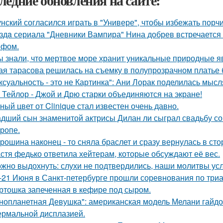
ледние обновления на сайте:
унский согласился играть в "Универе", чтобы избежать порчи
здa сериала "Дневники Вампира" Нина добрев встречается
ефом.
ы знали, что мертвое море хранит уникальные природные 
ая тарасова решилась на съемку в полупрозрачном платье 
ксуальность - это не Картинка": Ани Лорак поделилась мысл
 Тейлор - Джой и Дрю старки объединяются на экране!
ный цвет от Clinique стал известен очень давно.
дший сын знаменитой актрисы Дилан ли сыграл свадьбу со
тропе.
рошина наконец - то сняла браслет и сразу вернулась в стор
стя федько ответила хейтерам, которые обсуждают её вес.
жно выдохнуть: слухи не подтвердились, наши молитвы у
-21 Июня в Санкт-петербурге прошли соревнования по триа
ртошка запеченная в кефире под сыром.
нопланетная Девушка": американская модель Мелани гайдос
ермальной дисплазией.