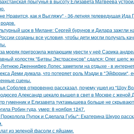
захстанская прыгунья в высоту Елизавета Матвеева устроил
но.
не Нравится, как я Выгляжу" - 36-летняя телеведущая Ида 
 родов.
льтурный шок в Милане: Сергей бурунов и Дилара зажгли на
России созданы все условия, чтобы дети могли получать ка
ты.
за моряк пригрозила желающим увести у неё Сарика андре
авный холостяк "Битвы Экстрасенсов" сдался: Олег шепс ж
-Летнюю Дженнифер Лопес заметили на отдыхе - в интернет
екса Деми думала, что потеряет роль Мэдди в "Эйфории", е
енные сцены.
ья Соболев откровенно рассказал, почему ушел из "Шоу Во
одюсер Александр цекало вышел в свет в Москве с женой 
тр гуменник и Елизавета туктамышева больше не скрывают
гила Робин гуда, умер: 8 ноября 1247.
 Проколола Пупок и Сделала Губы": Екатерина Шкуро расск
.
лат из зеленой фасоли с яйцами.