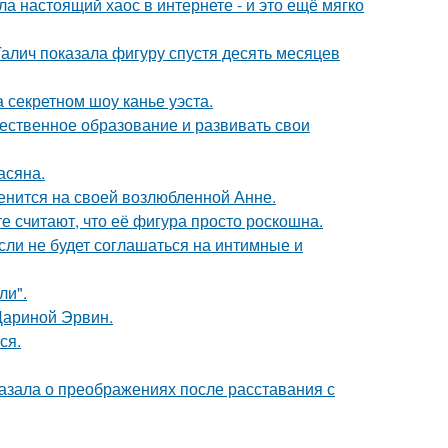
а настоящий хаос в интернете - и это ещё мягко
Галич показала фигуру спустя десять месяцев
 секретном шоу канье уэста.
чественное образование и развивать свои
асяна.
енится на своей возлюбленной Анне.
е считают, что её фигура просто роскошна.
сли не будет соглашаться на интимные и
ли".
Дариной Эрвин.
ся.
азала о преображениях после расставания с