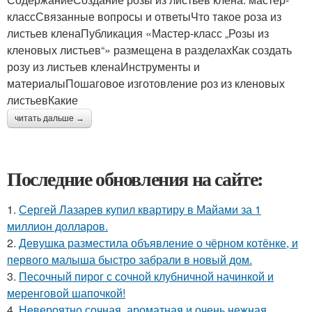
классСвязанные вопросы и ответыЧто такое роза из
листьев кленаПубликация «Мастер-класс „Розы из
кленовых листьев“» размещена в разделахКак создать
розу из листьев кленаИнструменты и
материалыПошаговое изготовление роз из кленовых
листьевКакие
читать дальше →
Последние обновления на сайте:
1.
Сергей Лазарев купил квартиру в Майами за 1
миллион долларов.
2.
Девушка разместила объявление о чёрном котёнке, и
первого малыша быстро забрали в новый дом.
3.
Песочный пирог с сочной клубничной начинкой и
меренговой шапочкой!
4.
Невероятно сочная, ароматная и очень нежная