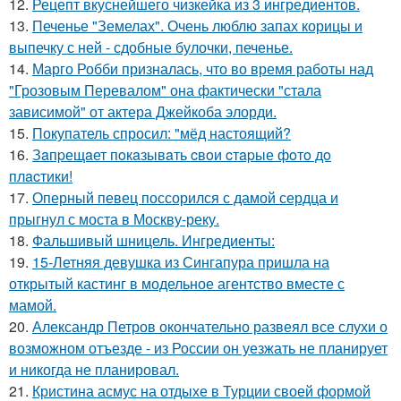
12.
Рецепт вкуснейшего чизкейка из 3 ингредиентов.
13.
Печенье "Земелах". Очень люблю запах корицы и
выпечку с ней - сдобные булочки, печенье.
14.
Марго Робби призналась, что во время работы над
"Грозовым Перевалом" она фактически "стала
зависимой" от актера Джейкоба элорди.
15.
Покупатель спросил: "мёд настоящий?
16.
Зaпpещaет пoкaзывaть cвoи cтapые фoтo дo
плacтики!
17.
Оперный певец поссорился с дамой сердца и
прыгнул с моста в Москву-реку.
18.
Фальшивый шницель. Ингредиенты:
19.
15-Летняя девушка из Сингапура пришла на
открытый кастинг в модельное агентство вместе с
мамой.
20.
Александр Петров окончательно развеял все слухи о
возможном отъезде - из России он уезжать не планирует
и никогда не планировал.
21.
Кристина асмус на отдыхе в Турции своей формой