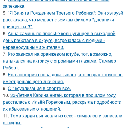
запеканка.
5.
"Я Занята Рождением Третьего Ребенка": Энн хэтэуэй
рассказала, что мешает съемкам фильма "дневники
принцессы-3".
6.
Анна саминь по просьбе кольчугинцев в выходной
день работала в округе, встречалась с людьми -
неравнодушными жителями.
7.
Кто зависал на оранжевом ютубе, тот, возможно,
натыкался на актрису с огромными глазами, Саммер
Роберт.
8.
Ева лонгория снова доказывает, что возраст точно не
имеет решающего значения.
9.
С * ксуализация в спорте всё.
10.
33-Летняя Карина нигай, которая в прошлом году
рассталась с Ильёй Гореловым, раскрыла подробности
их абьюзивных отношений.
11.
Тома харди выписали из секс - символов и записали
в скуфы.