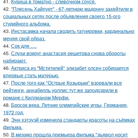
41.
Курица в томатно - сливочном соусе.
42.
"Плесень Хайпует" - 67-летнюю мадонну захейтили в
социальных сетях после объявления своего 15-ого
студийного альбома.
43.
Инстасамка начала сводить татуировки, кардинально
меняя свой образ.
44.
Сок для ….
45.
Слухи вокруг анастасия решетова снова обороты
набирают.
46.
Актриса из "Мстителей" элизабет олсен собирается
впервые стать матерью.
47.
После того как "Острые Козырьки" взорвали все
рейтинги, аннабелль уоллис тут же заподозрили в
романе с Киллианом Мерфи.
48.
Бросок века. Летние олимпийские игры, Германия,
1972 год.
49.
Энн хэтэуэй изменила стандарты красоты на съёмках
фильма.
50.
В мехико прошла премьера фильма "дьявол носит