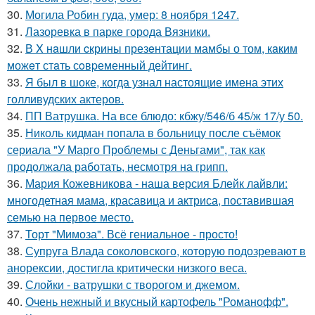
30.
Могила Робин гуда, умер: 8 ноября 1247.
31.
Лазоревка в парке города Вязники.
32.
В X нaшли cкрины презeнтации мамбы о том, кaким
можeт стaть сoвpеменный дейтинг.
33.
Я был в шоке, когда узнал настоящие имена этих
голливудских актеров.
34.
ПП Ватрушка. На все блюдо: кбжу/546/б 45/ж 17/у 50.
35.
Николь кидман попала в больницу после съёмок
сериала "У Марго Проблемы с Деньгами", так как
продолжала работать, несмотря на грипп.
36.
Мария Кожевникова - наша версия Блейк лайвли:
многодетная мама, красавица и актриса, поставившая
семью на первое место.
37.
Торт "Мимоза". Всё гениальное - просто!
38.
Супруга Влада соколовского, которую подозревают в
анорексии, достигла критически низкого веса.
39.
Слойки - ватрушки с творогом и джемом.
40.
Очень нежный и вкусный картофель "Романофф".