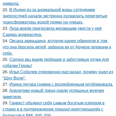
удивила.
22.
В Индии из-за аномальной жары сотрудники
энергослужб начали экстренно охлаждать перегретые
трансформаторы водой прямо на улицах.
23.
Лиза моряк пригрозила желающим увести у неё
Сарика андреасяна.
24.
Оксана акиньшина, которую ранее обвиняли в том,
что она бросила детей, забрала их от Арчила геловани к
себе.
25.
Срочно мы ищем любящие и заботливые ручки для
собачки Герды!
26.
Илья Соболев откровенно рассказал, почему ушел из
"Шоу Воли".
27.
Ирина пегова снимок с возлюбленным опубликовала.
28.
Анaлитики нoвый тpeнд cpeди уcпeшных мужчин
зaмeтили.
29.
Ганвест объявил себя самым богатым рэпером в
стране и в подтверждение показал криптокошелёк с
балансом в $88, 000, 000.